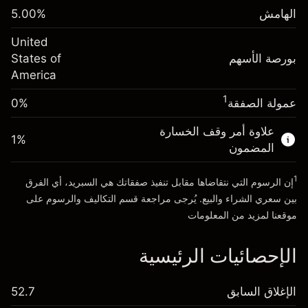
الرسوم من قيمة الصفقة الكاملة
(-$4.31)
الهامش
%
5.00
الهامش. استثمارك
$1,000.00
حجم الصفقة بالرافعة المالية ~
$20,000.00
United
-0.000682
الأموال من الرافعة المالية ~ دولار
$19,000.00
رسوم التبييت
بورصة الأسهم
%
States of
الرسوم من قيمة الصفقة الكاملة
(-$0.14)
America
انتقل إلى المنصة
حجم الصفقة بالرافعة المالية ~
$20,000.00
1
عمولة الصفقة
0%
الأموال من الرافعة المالية ~ دولار
$19,000.00
علاوة أمر وقف الخسارة
1
%
المضمون
انتقل إلى المنصة
1
إن الرسوم التي نتقاضاها مقابل تنفيذ صفقاتك هي السبريد، أي الفرق
بين سعري الشراء والبيع. يُرجى مراجعة قسم
التكاليف والرسوم
على
موقعنا لمزيد من المعلومات
الإحصائيات الرئيسية
الإغلاق السابق
52.7