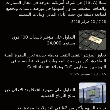
تسلا (TSLA) هي شركة أمريكية مدرجة في مجال السيارات
والطاقة النظيفة، تتداول أسهمها في بورصة ناسداك وتخضع
لمتابعة دقيقة من حيث الأداء المالي وبيانات التسليم
والتطورات في التكنولوجيا والتصنيع. استكشف أهداف أسعار
17:28, 23 فبراير 2026
TSLA من طرف ثالث والتحليل الفني.
التداول على مؤشر ناسداك 100 فوق
مستوى 24,000
تجاوز المؤشر التقني الثقيل محطة جديدة تعزز النظرة الفنية
الصاعدة، لكن من حيث المعنويات فهي قصة انقسام في
التوجه بين مضاربي CoT وعملاء Capital.com.
15:45, 15 سبتمبر 2025
التداول على سهم Nvidia بعد الاعلان عن
نتائج الأرباح الفصلية
تراجع السهم بأكثر من 3% في التداولات الممتدة بعد