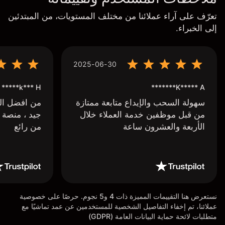
تعرّف على آراء عملائنا من مختلف المستويات، من المبتدئين
إلى الخبراء.
2025-06-30
k*** H*****
K***** A*******
سهولة السحب والإيداع متابعة ممتازة
من افضل البر
من قبل موظفين خدمة العملاء خلال
جيد ، منصة 
الأربعة والعشرون ساعة
من رائع
نستعرض هنا التقييمات المميزة ذات 4 و5 نجوم. حرصًا على خصوصية
عملائنا، تم إخفاء التفاصيل الشخصية للمستخدمين عن عمد تماشيًا مع
متطلبات لائحة حماية البيانات العامة (GDPR)