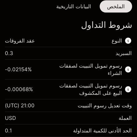
الملخص
البيانات التاريخية
شروط التداول
النوع
عقد الفروقات
السبريد
0.3
هذا السوق المالي متاح للتداول من خلال عقود
رسوم تمويل التبييت لصفقات
الفروقات.
-0.02154
%
الشراء
اعرف المزيد عن:
رسوم تمويل التبييت لصفقات
-0.00068
%
عقود الفروقات
البيع على المكشوف
وقت تعديل رسوم التبييت
21:00
(UTC)
العملة
الهامش. استثمارك
$1,000.00
USD
-0.02154
الحد الأدنى للكمية المتداولة
0.1
رسوم التبييت
%