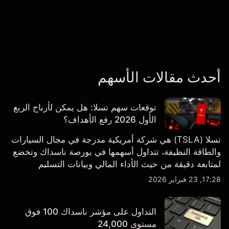
أحدث مقالات الأسهم
توقعات سهم تسلا: هل يمكن لأرباح الربع
الأول 2026 رفع الأهداف؟
تسلا (TSLA) هي شركة أمريكية مدرجة في مجال السيارات
والطاقة النظيفة، تتداول أسهمها في بورصة ناسداك وتخضع
لمتابعة دقيقة من حيث الأداء المالي وبيانات التسليم
والتطورات في التكنولوجيا والتصنيع. استكشف أهداف أسعار
17:28, 23 فبراير 2026
TSLA من طرف ثالث والتحليل الفني.
التداول على مؤشر ناسداك 100 فوق
مستوى 24,000