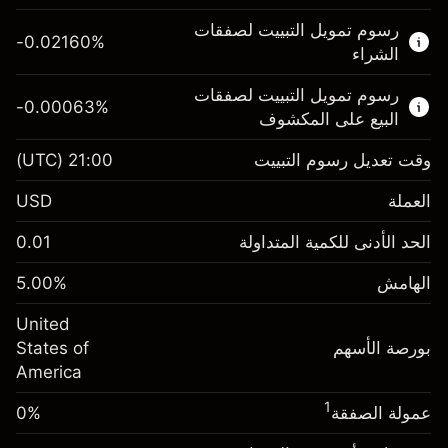
هذا السوق المالي متاح للتداول من خلال عقود
رسوم تمويل التبييت لصفقات
الفروقات.
-0.02160
%
الشراء
اعرف المزيد عن:
رسوم تمويل التبييت لصفقات
-0.00063
%
عقود الفروقات
البيع على المكشوف
وقت تعديل رسوم التبييت
21:00
(UTC)
العملة
الهامش. استثمارك
$1,000.00
USD
-0.021596
الحد الأدنى للكمية المتداولة
0.01
رسوم التبييت
%
الرسوم من قيمة الصفقة الكاملة
(-$4.32)
الهامش
%
5.00
الهامش. استثمارك
$1,000.00
حجم الصفقة بالرافعة المالية ~
$20,000.00
United
-0.000626
الأموال من الرافعة المالية ~ دولار
$19,000.00
رسوم التبييت
بورصة الأسهم
%
States of
الرسوم من قيمة الصفقة الكاملة
(-$0.13)
America
انتقل إلى المنصة
حجم الصفقة بالرافعة المالية ~
$20,000.00
1
عمولة الصفقة
0%
الأموال من الرافعة المالية ~ دولار
$19,000.00