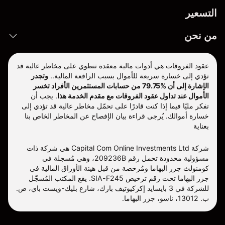
التسعير
من نحن
عقود الفروقات هي أدوات مالية معقدة تنطوي على مخاطر عالية قد
تؤدي إلى خسارة سريعة للأموال بسبب الرافعة المالية..
وتجدر
الإشارة إلى أن %79.75 من حسابات المستثمرين الأفراد تخسر
الأموال عند تداول عقود الفروقات مع مقدم الخدمة هذا
.
يجب أن
تفكر مليّا فيما إذا كنت قادرًا على تحمّل مخاطر عالية قد تؤدي إلى
خسارة أموالك. يُرجى قراءة بيان الإفصاح عن المخاطر الخاص بنا
بعناية
شركة Capital Com Online Investments Ltd هي شركة ذات
مسؤولية محدودة تحمل رقم 209236B، وهي مُسجلة في
كومنولث جزر البهاما ومُرخصة من قبل هيئة الأوراق المالية في
جزر البهاما تحت رقم ترخيص SIA-F245. يقع المكتب المُسجّل
للشركة في 3 بايسايد إكزكيوتيف بارك، شارع بليك-ويست باي، ص.
ب. 13012، ناسو، جزر البهاما.