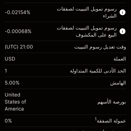
هذا السوق المالي متاح للتداول من خلال عقود
رسوم تمويل التبييت لصفقات
الفروقات.
-0.02154
%
الشراء
اعرف المزيد عن:
رسوم تمويل التبييت لصفقات
-0.00068
%
عقود الفروقات
البيع على المكشوف
وقت تعديل رسوم التبييت
21:00
(UTC)
العملة
الهامش. استثمارك
$1,000.00
USD
-0.02154
الحد الأدنى للكمية المتداولة
1
رسوم التبييت
%
الرسوم من قيمة الصفقة الكاملة
(-$4.31)
الهامش
%
5.00
الهامش. استثمارك
$1,000.00
حجم الصفقة بالرافعة المالية ~
$20,000.00
United
-0.000682
الأموال من الرافعة المالية ~ دولار
$19,000.00
رسوم التبييت
بورصة الأسهم
%
States of
الرسوم من قيمة الصفقة الكاملة
(-$0.14)
America
انتقل إلى المنصة
حجم الصفقة بالرافعة المالية ~
$20,000.00
1
عمولة الصفقة
0%
الأموال من الرافعة المالية ~ دولار
$19,000.00