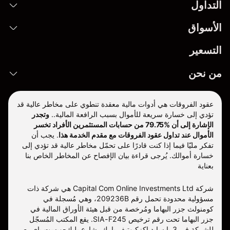
التداول
الأسواق
التسعير
من نحن
عقود الفروقات هي أدوات مالية معقدة تنطوي على مخاطر عالية قد
تؤدي إلى خسارة سريعة للأموال بسبب الرافعة المالية..
وتجدر
الإشارة إلى أن %79.75 من حسابات المستثمرين الأفراد تخسر
الأموال عند تداول عقود الفروقات مع مقدم الخدمة هذا
.
يجب أن
تفكر مليّا فيما إذا كنت قادرًا على تحمّل مخاطر عالية قد تؤدي إلى
خسارة أموالك. يُرجى قراءة بيان الإفصاح عن المخاطر الخاص بنا
بعناية
شركة Capital Com Online Investments Ltd هي شركة ذات
مسؤولية محدودة تحمل رقم 209236B، وهي مُسجلة في
كومنولث جزر البهاما ومُرخصة من قبل هيئة الأوراق المالية في
جزر البهاما تحت رقم ترخيص SIA-F245. يقع المكتب المُسجّل
للشركة في 3 بايسايد إكزكيوتيف بارك، شارع بليك-ويست باي، ص.