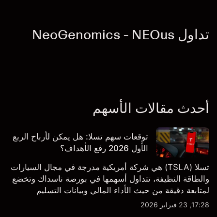
تداول NeoGenomics - NEOus
أحدث مقالات الأسهم
توقعات سهم تسلا: هل يمكن لأرباح الربع
الأول 2026 رفع الأهداف؟
تسلا (TSLA) هي شركة أمريكية مدرجة في مجال السيارات
والطاقة النظيفة، تتداول أسهمها في بورصة ناسداك وتخضع
لمتابعة دقيقة من حيث الأداء المالي وبيانات التسليم
والتطورات في التكنولوجيا والتصنيع. استكشف أهداف أسعار
17:28, 23 فبراير 2026
TSLA من طرف ثالث والتحليل الفني.