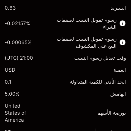
السبريد
0.63
هذا السوق المالي متاح للتداول من خلال عقود
رسوم تمويل التبييت لصفقات
الفروقات.
-0.02157
%
الشراء
اعرف المزيد عن:
رسوم تمويل التبييت لصفقات
-0.00065
%
عقود الفروقات
البيع على المكشوف
وقت تعديل رسوم التبييت
21:00
(UTC)
العملة
الهامش. استثمارك
$1,000.00
USD
-0.021568
الحد الأدنى للكمية المتداولة
0.1
رسوم التبييت
%
الرسوم من قيمة الصفقة الكاملة
(-$4.31)
الهامش
%
5.00
الهامش. استثمارك
$1,000.00
حجم الصفقة بالرافعة المالية ~
$20,000.00
United
-0.000654
الأموال من الرافعة المالية ~ دولار
$19,000.00
رسوم التبييت
بورصة الأسهم
%
States of
الرسوم من قيمة الصفقة الكاملة
(-$0.13)
America
انتقل إلى المنصة
حجم الصفقة بالرافعة المالية ~
$20,000.00
1