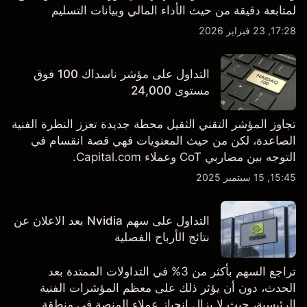
لمتابعة دقيقة من حيث الأداء المالي وبيانات التسليم
والتطورات في التكنولوجيا والتصنيع. استكشف أهداف أسعار
17:28, 23 فبراير 2026
TSLA من طرف ثالث والتحليل الفني.
التداول على مؤشر ناسداك 100 فوق
مستوى 24,000
تجاوز المؤشر التقني الثقيل محطة جديدة تعزز النظرة الفنية
الصاعدة، لكن من حيث المعنويات فهي قصة انقسام في
التوجه بين مضاربي CoT وعملاء Capital.com.
15:45, 15 سبتمبر 2025
التداول على سهم Nvidia بعد الاعلان عن
نتائج الأرباح الفصلية
تراجع السهم بأكثر من 3% في التداولات الممتدة بعد
الحدث، دون أن يؤثر ذلك على معظم المؤشرات الفنية
الرئيسية، حيث لا يزال انحياز عملاء المنصة في منطقة