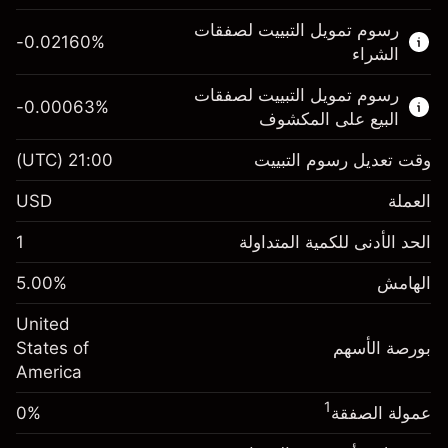
هذا السوق المالي متاح للتداول من خلال عقود
رسوم تمويل التبييت لصفقات
الفروقات.
-0.02160
%
الشراء
اعرف المزيد عن:
رسوم تمويل التبييت لصفقات
-0.00063
%
عقود الفروقات
البيع على المكشوف
وقت تعديل رسوم التبييت
21:00
(UTC)
العملة
الهامش. استثمارك
$1,000.00
USD
-0.021596
الحد الأدنى للكمية المتداولة
1
رسوم التبييت
%
الرسوم من قيمة الصفقة الكاملة
(-$4.32)
الهامش
%
5.00
الهامش. استثمارك
$1,000.00
حجم الصفقة بالرافعة المالية ~
$20,000.00
United
-0.000626
الأموال من الرافعة المالية ~ دولار
$19,000.00
رسوم التبييت
بورصة الأسهم
%
States of
الرسوم من قيمة الصفقة الكاملة
(-$0.13)
America
انتقل إلى المنصة
حجم الصفقة بالرافعة المالية ~
$20,000.00
1
عمولة الصفقة
0%
الأموال من الرافعة المالية ~ دولار
$19,000.00