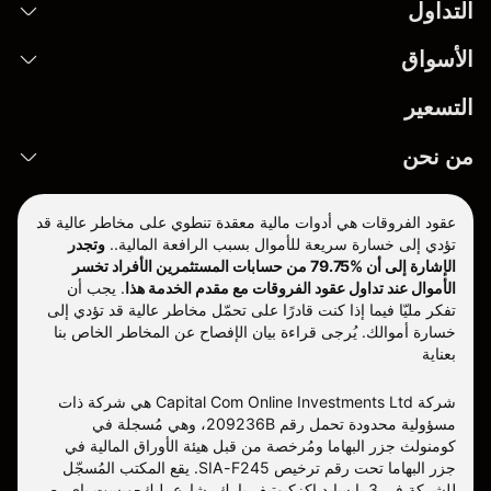
التداول
الأسواق
التسعير
من نحن
عقود الفروقات هي أدوات مالية معقدة تنطوي على مخاطر عالية قد
تؤدي إلى خسارة سريعة للأموال بسبب الرافعة المالية..
وتجدر
الإشارة إلى أن %79.75 من حسابات المستثمرين الأفراد تخسر
الأموال عند تداول عقود الفروقات مع مقدم الخدمة هذا
.
يجب أن
تفكر مليّا فيما إذا كنت قادرًا على تحمّل مخاطر عالية قد تؤدي إلى
خسارة أموالك. يُرجى قراءة بيان الإفصاح عن المخاطر الخاص بنا
بعناية
شركة Capital Com Online Investments Ltd هي شركة ذات
مسؤولية محدودة تحمل رقم 209236B، وهي مُسجلة في
كومنولث جزر البهاما ومُرخصة من قبل هيئة الأوراق المالية في
جزر البهاما تحت رقم ترخيص SIA-F245. يقع المكتب المُسجّل
للشركة في 3 بايسايد إكزكيوتيف بارك، شارع بليك-ويست باي، ص.