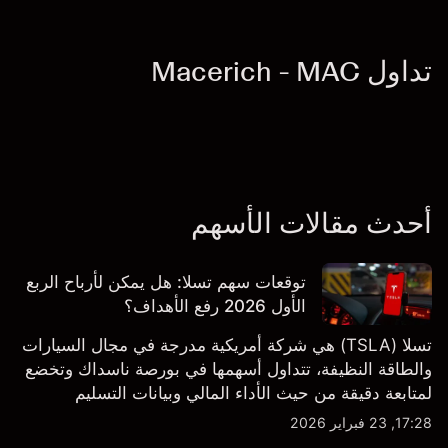
تداول Macerich - MAC
أحدث مقالات الأسهم
توقعات سهم تسلا: هل يمكن لأرباح الربع
الأول 2026 رفع الأهداف؟
تسلا (TSLA) هي شركة أمريكية مدرجة في مجال السيارات
والطاقة النظيفة، تتداول أسهمها في بورصة ناسداك وتخضع
لمتابعة دقيقة من حيث الأداء المالي وبيانات التسليم
والتطورات في التكنولوجيا والتصنيع. استكشف أهداف أسعار
17:28, 23 فبراير 2026
TSLA من طرف ثالث والتحليل الفني.