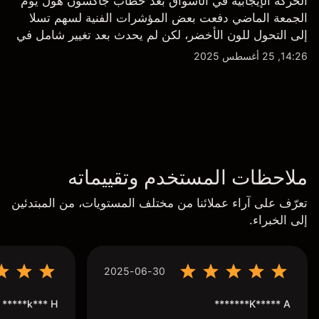
الحركة الإيجابية في الأسواق بعد خطاب جاكسون هول يوم
الجمعة الماضي دفعت بعض المؤشرات الفنية لسهم تسلا
إلى التحول للون الأخضر، لكن لم يحدث بعد تغيير شامل في
النظرة الفنية سواء على الإطار اليومي أو الأسبوعي.
14:26, 25 أغسطس 2025
ملاحظات المستخدم وتقييماته
تعرّف على آراء عملائنا من مختلف المستويات، من المبتدئين
إلى الخبراء.
2025-06-30
k*** H*****
K***** A*******