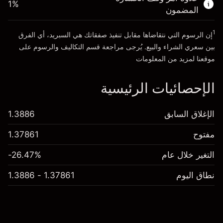
1
%
الأموال من الرافعة المالية ~ دولار
£4,000.00
المضمون
1
إن الرسوم التي نتقاضاها مقابل تنفيذ صفقاتك هي السبريد، أي الفرق
انتقل إلى المنصة
بين سعري الشراء والبيع. يُرجى مراجعة قسم
التكاليف والرسوم
على
موقعنا لمزيد من المعلومات
الإحصائيات الرئيسية
الإغلاق السابق
1.3886
مفتوح
1.37861
التغير خلال عام
-26.47%
نطاق اليوم
1.37861 - 1.3886