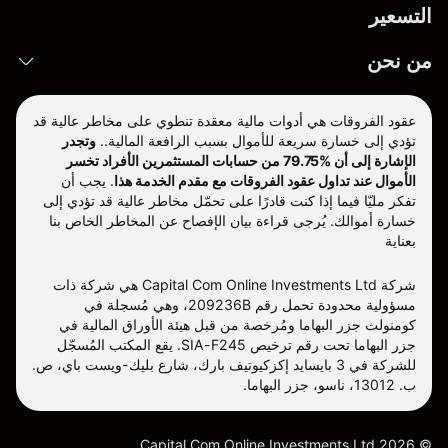
التسعير
من نحن
عقود الفروقات هي أدوات مالية معقدة تنطوي على مخاطر عالية قد
تؤدي إلى خسارة سريعة للأموال بسبب الرافعة المالية..
وتجدر
الإشارة إلى أن %79.75 من حسابات المستثمرين الأفراد تخسر
الأموال عند تداول عقود الفروقات مع مقدم الخدمة هذا
.
يجب أن
تفكر مليّا فيما إذا كنت قادرًا على تحمّل مخاطر عالية قد تؤدي إلى
خسارة أموالك. يُرجى قراءة بيان الإفصاح عن المخاطر الخاص بنا
بعناية
شركة Capital Com Online Investments Ltd هي شركة ذات
مسؤولية محدودة تحمل رقم 209236B، وهي مُسجلة في
كومنولث جزر البهاما ومُرخصة من قبل هيئة الأوراق المالية في
جزر البهاما تحت رقم ترخيص SIA-F245. يقع المكتب المُسجّل
للشركة في 3 بايسايد إكزكيوتيف بارك، شارع بليك-ويست باي، ص.
ب. 13012، ناسو، جزر البهاما.
Capital Com Online Investments Ltd
2026
©