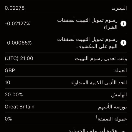
السبريد
0.02278
هذا السوق المالي متاح للتداول من خلال عقود
رسوم تمويل التبييت لصفقات
الفروقات.
-0.02127
%
الشراء
اعرف المزيد عن:
رسوم تمويل التبييت لصفقات
-0.00065
%
عقود الفروقات
البيع على المكشوف
وقت تعديل رسوم التبييت
21:00
(UTC)
العملة
الهامش. استثمارك
£1,000.00
GBP
-0.021271
الحد الأدنى للكمية المتداولة
10
رسوم التبييت
%
الرسوم من قيمة الصفقة الكاملة
(-£1.06)
الهامش
%
20.00
الهامش. استثمارك
£1,000.00
حجم الصفقة بالرافعة المالية ~
£5,000.00
بورصة الأسهم
-0.000647
Great Britain
الأموال من الرافعة المالية ~ دولار
£4,000.00
رسوم التبييت
%
الرسوم من قيمة الصفقة الكاملة
1
عمولة الصفقة
0%
(-£0.03)
انتقل إلى المنصة
حجم الصفقة بالرافعة المالية ~
£5,000.00
علاوة أمر وقف الخسارة