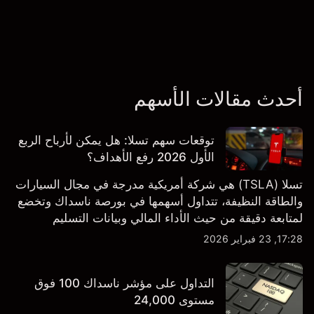
أحدث مقالات الأسهم
توقعات سهم تسلا: هل يمكن لأرباح الربع
الأول 2026 رفع الأهداف؟
تسلا (TSLA) هي شركة أمريكية مدرجة في مجال السيارات
والطاقة النظيفة، تتداول أسهمها في بورصة ناسداك وتخضع
لمتابعة دقيقة من حيث الأداء المالي وبيانات التسليم
والتطورات في التكنولوجيا والتصنيع. استكشف أهداف أسعار
17:28, 23 فبراير 2026
TSLA من طرف ثالث والتحليل الفني.
التداول على مؤشر ناسداك 100 فوق
مستوى 24,000