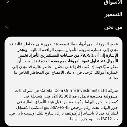
الأسواق
التسعير
من نحن
عقود الفروقات هي أدوات مالية معقدة تنطوي على مخاطر عالية قد
تؤدي إلى خسارة سريعة للأموال بسبب الرافعة المالية..
وتجدر
الإشارة إلى أن %79.75 من حسابات المستثمرين الأفراد تخسر
الأموال عند تداول عقود الفروقات مع مقدم الخدمة هذا
.
يجب أن
تفكر مليّا فيما إذا كنت قادرًا على تحمّل مخاطر عالية قد تؤدي إلى
خسارة أموالك. يُرجى قراءة بيان الإفصاح عن المخاطر الخاص بنا
بعناية
شركة Capital Com Online Investments Ltd هي شركة ذات
مسؤولية محدودة تحمل رقم 209236B، وهي مُسجلة في
كومنولث جزر البهاما ومُرخصة من قبل هيئة الأوراق المالية في
جزر البهاما تحت رقم ترخيص SIA-F245. يقع المكتب المُسجّل
للشركة في 3 بايسايد إكزكيوتيف بارك، شارع بليك-ويست باي، ص.
ب. 13012، ناسو، جزر البهاما.