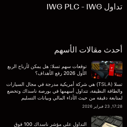
تداول IWG PLC - IWG
أحدث مقالات الأسهم
توقعات سهم تسلا: هل يمكن لأرباح الربع
الأول 2026 رفع الأهداف؟
تسلا (TSLA) هي شركة أمريكية مدرجة في مجال السيارات
والطاقة النظيفة، تتداول أسهمها في بورصة ناسداك وتخضع
لمتابعة دقيقة من حيث الأداء المالي وبيانات التسليم
والتطورات في التكنولوجيا والتصنيع. استكشف أهداف أسعار
17:28, 23 فبراير 2026
TSLA من طرف ثالث والتحليل الفني.
التداول على مؤشر ناسداك 100 فوق