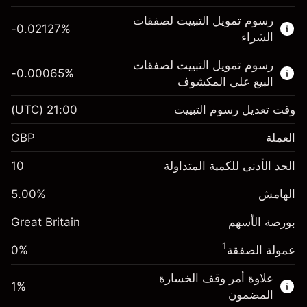
هذا السوق المالي متاح للتداول من خلال عقود
رسوم تمويل التبييت لصفقات
الفروقات.
-0.02127
%
الشراء
اعرف المزيد عن:
رسوم تمويل التبييت لصفقات
-0.00065
%
عقود الفروقات
البيع على المكشوف
وقت تعديل رسوم التبييت
21:00
(UTC)
العملة
الهامش. استثمارك
£1,000.00
GBP
-0.021271
الحد الأدنى للكمية المتداولة
10
رسوم التبييت
%
الرسوم من قيمة الصفقة الكاملة
(-£4.25)
الهامش
%
5.00
الهامش. استثمارك
£1,000.00
حجم الصفقة بالرافعة المالية ~
£20,000.00
بورصة الأسهم
-0.000647
Great Britain
الأموال من الرافعة المالية ~ دولار
£19,000.00
رسوم التبييت
%
الرسوم من قيمة الصفقة الكاملة
1
عمولة الصفقة
0%
(-£0.13)
انتقل إلى المنصة
حجم الصفقة بالرافعة المالية ~
£20,000.00
علاوة أمر وقف الخسارة
1
%
الأموال من الرافعة المالية ~ دولار
£19,000.00
المضمون