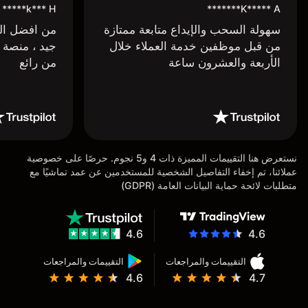
k*** H*****
K***** A*******
سهولة السحب والإيداع متابعة ممتازة
من افضل البر
من قبل موظفين خدمة العملاء خلال
جيد ، منصة 
الأربعة والعشرون ساعة
من رائع
نستعرض هنا التقييمات المميزة ذات 4 و5 نجوم. حرصًا على خصوصية
عملائنا، تم إخفاء التفاصيل الشخصية للمستخدمين عن عمد تماشيًا مع
متطلبات لائحة حماية البيانات العامة (GDPR)
4.6
4.6
التقييمات والمراجعات
التقييمات والمراجعات
4.6
4.7