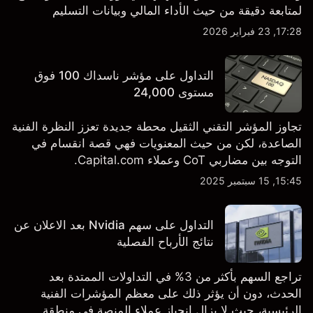
لمتابعة دقيقة من حيث الأداء المالي وبيانات التسليم
والتطورات في التكنولوجيا والتصنيع. استكشف أهداف أسعار
17:28, 23 فبراير 2026
TSLA من طرف ثالث والتحليل الفني.
التداول على مؤشر ناسداك 100 فوق
مستوى 24,000
تجاوز المؤشر التقني الثقيل محطة جديدة تعزز النظرة الفنية
الصاعدة، لكن من حيث المعنويات فهي قصة انقسام في
التوجه بين مضاربي CoT وعملاء Capital.com.
15:45, 15 سبتمبر 2025
التداول على سهم Nvidia بعد الاعلان عن
نتائج الأرباح الفصلية
تراجع السهم بأكثر من 3% في التداولات الممتدة بعد
الحدث، دون أن يؤثر ذلك على معظم المؤشرات الفنية
الرئيسية، حيث لا يزال انحياز عملاء المنصة في منطقة