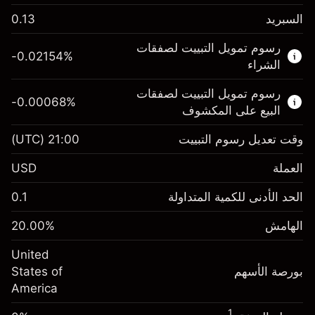
السبريد
0.13
هذا السوق المالي متاح للتداول من خلال عقود
رسوم تمويل التبييت لصفقات
الفروقات.
-0.02154
%
الشراء
اعرف المزيد عن:
رسوم تمويل التبييت لصفقات
-0.00068
%
عقود الفروقات
البيع على المكشوف
وقت تعديل رسوم التبييت
21:00
(UTC)
العملة
الهامش. استثمارك
$1,000.00
USD
-0.02154
الحد الأدنى للكمية المتداولة
0.1
رسوم التبييت
%
الرسوم من قيمة الصفقة الكاملة
(-$1.08)
الهامش
%
20.00
الهامش. استثمارك
$1,000.00
حجم الصفقة بالرافعة المالية ~
$5,000.00
United
-0.000682
الأموال من الرافعة المالية ~ دولار
$4,000.00
رسوم التبييت
بورصة الأسهم
%
States of
الرسوم من قيمة الصفقة الكاملة
(-$0.03)
America
انتقل إلى المنصة
حجم الصفقة بالرافعة المالية ~
$5,000.00
1