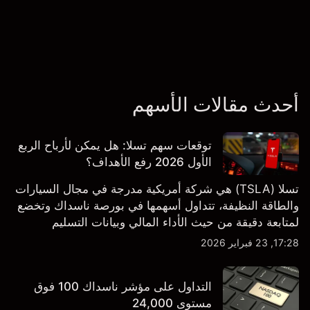
أحدث مقالات الأسهم
توقعات سهم تسلا: هل يمكن لأرباح الربع
الأول 2026 رفع الأهداف؟
تسلا (TSLA) هي شركة أمريكية مدرجة في مجال السيارات
والطاقة النظيفة، تتداول أسهمها في بورصة ناسداك وتخضع
لمتابعة دقيقة من حيث الأداء المالي وبيانات التسليم
والتطورات في التكنولوجيا والتصنيع. استكشف أهداف أسعار
17:28, 23 فبراير 2026
TSLA من طرف ثالث والتحليل الفني.
التداول على مؤشر ناسداك 100 فوق
مستوى 24,000