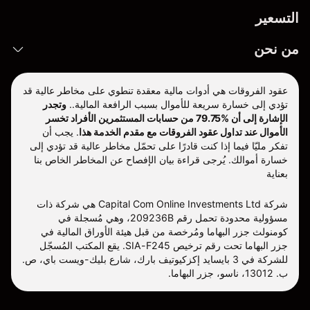
التسعير
من نحن
عقود الفروقات هي أدوات مالية معقدة تنطوي على مخاطر عالية قد
تؤدي إلى خسارة سريعة للأموال بسبب الرافعة المالية..
وتجدر
الإشارة إلى أن %79.75 من حسابات المستثمرين الأفراد تخسر
الأموال عند تداول عقود الفروقات مع مقدم الخدمة هذا
.
يجب أن
تفكر مليّا فيما إذا كنت قادرًا على تحمّل مخاطر عالية قد تؤدي إلى
خسارة أموالك. يُرجى قراءة بيان الإفصاح عن المخاطر الخاص بنا
بعناية
شركة Capital Com Online Investments Ltd هي شركة ذات
مسؤولية محدودة تحمل رقم 209236B، وهي مُسجلة في
كومنولث جزر البهاما ومُرخصة من قبل هيئة الأوراق المالية في
جزر البهاما تحت رقم ترخيص SIA-F245. يقع المكتب المُسجّل
للشركة في 3 بايسايد إكزكيوتيف بارك، شارع بليك-ويست باي، ص.
ب. 13012، ناسو، جزر البهاما.