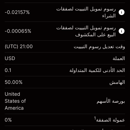
هذا السوق المالي متاح للتداول من خلال عقود
رسوم تمويل التبييت لصفقات
الفروقات.
-0.02157
%
الشراء
اعرف المزيد عن:
رسوم تمويل التبييت لصفقات
-0.00065
%
عقود الفروقات
البيع على المكشوف
وقت تعديل رسوم التبييت
21:00
(UTC)
العملة
الهامش. استثمارك
$1,000.00
USD
-0.021568
الحد الأدنى للكمية المتداولة
0.1
رسوم التبييت
%
الرسوم من قيمة الصفقة الكاملة
(-$0.43)
الهامش
%
50.00
الهامش. استثمارك
$1,000.00
حجم الصفقة بالرافعة المالية ~
$2,000.00
United
-0.000654
الأموال من الرافعة المالية ~ دولار
$1,000.00
رسوم التبييت
بورصة الأسهم
%
States of
الرسوم من قيمة الصفقة الكاملة
(-$0.01)
America
انتقل إلى المنصة
حجم الصفقة بالرافعة المالية ~
$2,000.00
1
عمولة الصفقة
0%
الأموال من الرافعة المالية ~ دولار
$1,000.00