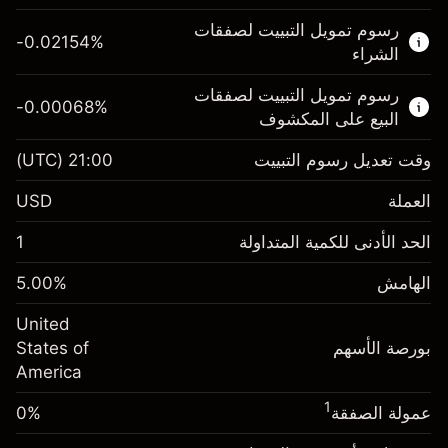
هذا السوق المالي متاح للتداول من خلال عقود
رسوم تمويل التبييت لصفقات
الفروقات.
-0.02154
%
الشراء
اعرف المزيد عن:
رسوم تمويل التبييت لصفقات
-0.00068
%
عقود الفروقات
البيع على المكشوف
وقت تعديل رسوم التبييت
21:00
(UTC)
العملة
الهامش. استثمارك
$1,000.00
USD
-0.02154
الحد الأدنى للكمية المتداولة
1
رسوم التبييت
%
الرسوم من قيمة الصفقة الكاملة
(-$4.31)
الهامش
%
5.00
الهامش. استثمارك
$1,000.00
حجم الصفقة بالرافعة المالية ~
$20,000.00
United
-0.000682
الأموال من الرافعة المالية ~ دولار
$19,000.00
رسوم التبييت
بورصة الأسهم
%
States of
الرسوم من قيمة الصفقة الكاملة
(-$0.14)
America
انتقل إلى المنصة
حجم الصفقة بالرافعة المالية ~
$20,000.00
1
عمولة الصفقة
0%
الأموال من الرافعة المالية ~ دولار
$19,000.00