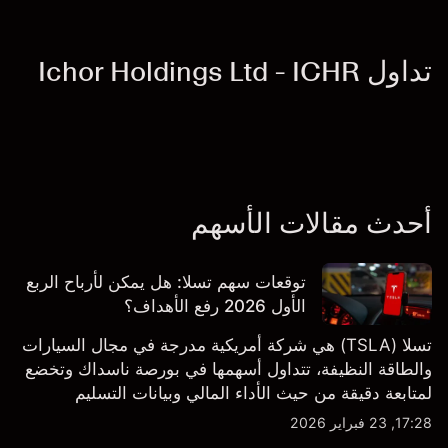
تداول Ichor Holdings Ltd - ICHR
أحدث مقالات الأسهم
توقعات سهم تسلا: هل يمكن لأرباح الربع
الأول 2026 رفع الأهداف؟
تسلا (TSLA) هي شركة أمريكية مدرجة في مجال السيارات
والطاقة النظيفة، تتداول أسهمها في بورصة ناسداك وتخضع
لمتابعة دقيقة من حيث الأداء المالي وبيانات التسليم
والتطورات في التكنولوجيا والتصنيع. استكشف أهداف أسعار
17:28, 23 فبراير 2026
TSLA من طرف ثالث والتحليل الفني.