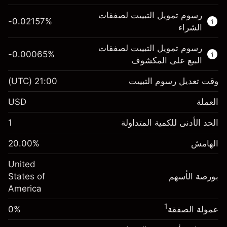
هذا السوق المالي متاح للتداول من خلال عقود
رسوم تمويل التبييت لصفقات
الفروقات.
-0.02157
%
الشراء
اعرف المزيد عن:
رسوم تمويل التبييت لصفقات
-0.00065
%
عقود الفروقات
البيع على المكشوف
وقت تعديل رسوم التبييت
21:00
(UTC)
العملة
الهامش. استثمارك
$1,000.00
USD
-0.021568
الحد الأدنى للكمية المتداولة
1
رسوم التبييت
%
الرسوم من قيمة الصفقة الكاملة
(-$1.08)
الهامش
%
20.00
الهامش. استثمارك
$1,000.00
حجم الصفقة بالرافعة المالية ~
$5,000.00
United
-0.000654
الأموال من الرافعة المالية ~ دولار
$4,000.00
رسوم التبييت
بورصة الأسهم
%
States of
الرسوم من قيمة الصفقة الكاملة
(-$0.03)
America
انتقل إلى المنصة
حجم الصفقة بالرافعة المالية ~
$5,000.00
1
عمولة الصفقة
0%
الأموال من الرافعة المالية ~ دولار
$4,000.00