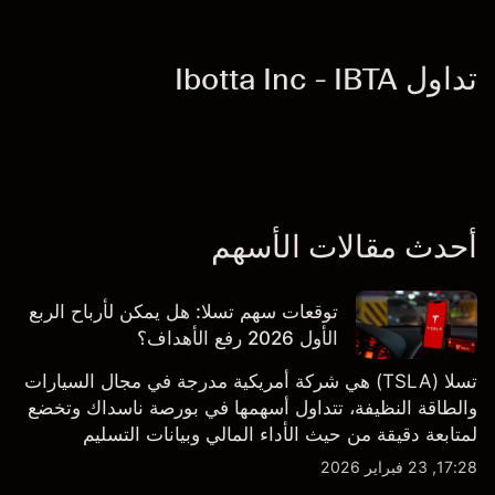
تداول Ibotta Inc - IBTA
أحدث مقالات الأسهم
توقعات سهم تسلا: هل يمكن لأرباح الربع
الأول 2026 رفع الأهداف؟
تسلا (TSLA) هي شركة أمريكية مدرجة في مجال السيارات
والطاقة النظيفة، تتداول أسهمها في بورصة ناسداك وتخضع
لمتابعة دقيقة من حيث الأداء المالي وبيانات التسليم
والتطورات في التكنولوجيا والتصنيع. استكشف أهداف أسعار
17:28, 23 فبراير 2026
TSLA من طرف ثالث والتحليل الفني.