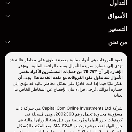
التداول
الأسواق
التسعير
من نحن
عقود الفروقات هي أدوات مالية معقدة تنطوي على مخاطر عالية قد
تؤدي إلى خسارة سريعة للأموال بسبب الرافعة المالية..
وتجدر
الإشارة إلى أن %79.75 من حسابات المستثمرين الأفراد تخسر
الأموال عند تداول عقود الفروقات مع مقدم الخدمة هذا
.
يجب أن
تفكر مليّا فيما إذا كنت قادرًا على تحمّل مخاطر عالية قد تؤدي إلى
خسارة أموالك. يُرجى قراءة بيان الإفصاح عن المخاطر الخاص بنا
بعناية
شركة Capital Com Online Investments Ltd هي شركة ذات
مسؤولية محدودة تحمل رقم 209236B، وهي مُسجلة في
كومنولث جزر البهاما ومُرخصة من قبل هيئة الأوراق المالية في
جزر البهاما تحت رقم ترخيص SIA-F245. يقع المكتب المُسجّل
للشركة في 3 بايسايد إكزكيوتيف بارك، شارع بليك-ويست باي، ص.