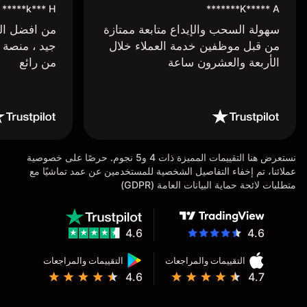
k*** H*****
K***** A*******
سهولة السحب والإيداع متابعة ممتازة
من افضل البر
من قبل موظفين خدمة العملاء خلال
جيد ، منصة 
الأربعة والعشرون ساعة
من رائع
نستعرض هنا التقييمات المميزة ذات 4 و5 نجوم. حرصًا على خصوصية
عملائنا، تم إخفاء التفاصيل الشخصية للمستخدمين عن عمد تماشيًا مع
متطلبات لائحة حماية البيانات العامة (GDPR)
4.6
4.6
التقييمات والمراجعات
التقييمات والمراجعات
4.6
4.7