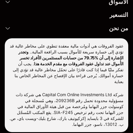
الأسواق
التسعير
من نحن
عقود الفروقات هي أدوات مالية معقدة تنطوي على مخاطر عالية قد
تؤدي إلى خسارة سريعة للأموال بسبب الرافعة المالية..
وتجدر
الإشارة إلى أن %79.75 من حسابات المستثمرين الأفراد تخسر
الأموال عند تداول عقود الفروقات مع مقدم الخدمة هذا
.
يجب أن
تفكر مليّا فيما إذا كنت قادرًا على تحمّل مخاطر عالية قد تؤدي إلى
خسارة أموالك. يُرجى قراءة بيان الإفصاح عن المخاطر الخاص بنا
بعناية
شركة Capital Com Online Investments Ltd هي شركة ذات
مسؤولية محدودة تحمل رقم 209236B، وهي مُسجلة في
كومنولث جزر البهاما ومُرخصة من قبل هيئة الأوراق المالية في
جزر البهاما تحت رقم ترخيص SIA-F245. يقع المكتب المُسجّل
للشركة في 3 بايسايد إكزكيوتيف بارك، شارع بليك-ويست باي، ص.
ب. 13012، ناسو، جزر البهاما.