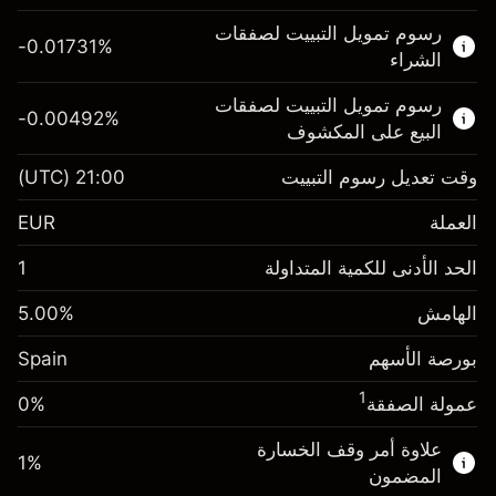
هذا السوق المالي متاح للتداول من خلال عقود
رسوم تمويل التبييت لصفقات
الفروقات.
-0.01731
%
الشراء
اعرف المزيد عن:
رسوم تمويل التبييت لصفقات
-0.00492
%
عقود الفروقات
البيع على المكشوف
وقت تعديل رسوم التبييت
21:00
(UTC)
العملة
الهامش. استثمارك
€1,000.00
EUR
-0.017307
الحد الأدنى للكمية المتداولة
1
رسوم التبييت
%
الرسوم من قيمة الصفقة الكاملة
(-€3.46)
الهامش
%
5.00
الهامش. استثمارك
€1,000.00
حجم الصفقة بالرافعة المالية ~
€20,000.00
بورصة الأسهم
-0.004915
Spain
الأموال من الرافعة المالية ~ دولار
€19,000.00
رسوم التبييت
%
الرسوم من قيمة الصفقة الكاملة
1
عمولة الصفقة
0%
(-€0.98)
انتقل إلى المنصة
حجم الصفقة بالرافعة المالية ~
€20,000.00
علاوة أمر وقف الخسارة
1
%
الأموال من الرافعة المالية ~ دولار
€19,000.00
المضمون