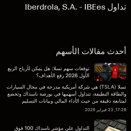
تداول Iberdrola, S.A. - IBEes
أحدث مقالات الأسهم
توقعات سهم تسلا: هل يمكن لأرباح الربع
الأول 2026 رفع الأهداف؟
تسلا (TSLA) هي شركة أمريكية مدرجة في مجال السيارات
والطاقة النظيفة، تتداول أسهمها في بورصة ناسداك وتخضع
لمتابعة دقيقة من حيث الأداء المالي وبيانات التسليم
والتطورات في التكنولوجيا والتصنيع. استكشف أهداف أسعار
17:28, 23 فبراير 2026
TSLA من طرف ثالث والتحليل الفني.
التداول على مؤشر ناسداك 100 فوق