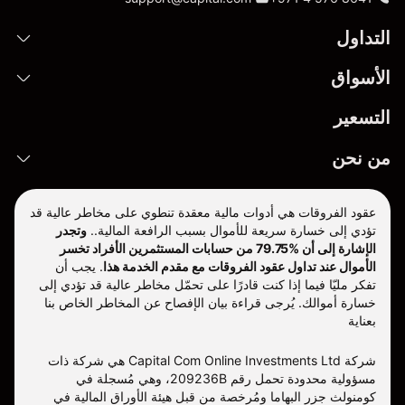
التداول
الأسواق
التسعير
من نحن
عقود الفروقات هي أدوات مالية معقدة تنطوي على مخاطر عالية قد
تؤدي إلى خسارة سريعة للأموال بسبب الرافعة المالية..
وتجدر
الإشارة إلى أن %79.75 من حسابات المستثمرين الأفراد تخسر
الأموال عند تداول عقود الفروقات مع مقدم الخدمة هذا
.
يجب أن
تفكر مليّا فيما إذا كنت قادرًا على تحمّل مخاطر عالية قد تؤدي إلى
خسارة أموالك. يُرجى قراءة بيان الإفصاح عن المخاطر الخاص بنا
بعناية
شركة Capital Com Online Investments Ltd هي شركة ذات
مسؤولية محدودة تحمل رقم 209236B، وهي مُسجلة في
كومنولث جزر البهاما ومُرخصة من قبل هيئة الأوراق المالية في