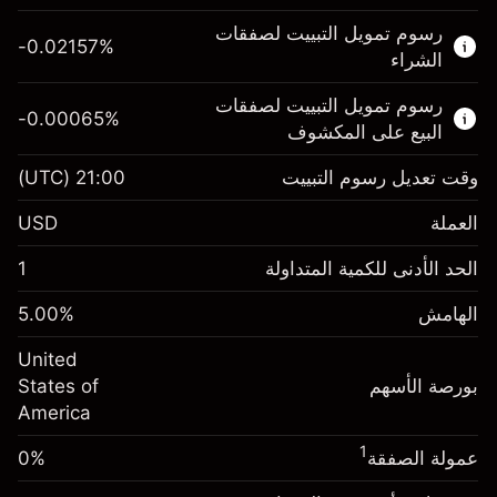
هذا السوق المالي متاح للتداول من خلال عقود
رسوم تمويل التبييت لصفقات
الفروقات.
-0.02157
%
الشراء
اعرف المزيد عن:
رسوم تمويل التبييت لصفقات
-0.00065
%
عقود الفروقات
البيع على المكشوف
وقت تعديل رسوم التبييت
21:00
(UTC)
العملة
الهامش. استثمارك
$1,000.00
USD
-0.021568
الحد الأدنى للكمية المتداولة
1
رسوم التبييت
%
الرسوم من قيمة الصفقة الكاملة
(-$4.31)
الهامش
%
5.00
الهامش. استثمارك
$1,000.00
حجم الصفقة بالرافعة المالية ~
$20,000.00
United
-0.000654
الأموال من الرافعة المالية ~ دولار
$19,000.00
رسوم التبييت
بورصة الأسهم
%
States of
الرسوم من قيمة الصفقة الكاملة
(-$0.13)
America
انتقل إلى المنصة
حجم الصفقة بالرافعة المالية ~
$20,000.00
1
عمولة الصفقة
0%
الأموال من الرافعة المالية ~ دولار
$19,000.00