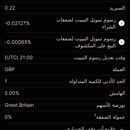
السبريد
0.22
هذا السوق المالي متاح للتداول من خلال عقود
رسوم تمويل التبييت لصفقات
الفروقات.
-0.02127
%
الشراء
اعرف المزيد عن:
رسوم تمويل التبييت لصفقات
-0.00065
%
عقود الفروقات
البيع على المكشوف
وقت تعديل رسوم التبييت
21:00
(UTC)
العملة
الهامش. استثمارك
£1,000.00
GBP
-0.021271
الحد الأدنى للكمية المتداولة
1
رسوم التبييت
%
الرسوم من قيمة الصفقة الكاملة
(-£4.25)
الهامش
%
5.00
الهامش. استثمارك
£1,000.00
حجم الصفقة بالرافعة المالية ~
£20,000.00
بورصة الأسهم
-0.000647
Great Britain
الأموال من الرافعة المالية ~ دولار
£19,000.00
رسوم التبييت
%
الرسوم من قيمة الصفقة الكاملة
1
عمولة الصفقة
0%
(-£0.13)
انتقل إلى المنصة
حجم الصفقة بالرافعة المالية ~
£20,000.00
علاوة أمر وقف الخسارة