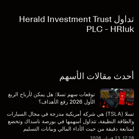
تداول Herald Investment Trust
PLC - HRIuk
أحدث مقالات الأسهم
توقعات سهم تسلا: هل يمكن لأرباح الربع
الأول 2026 رفع الأهداف؟
تسلا (TSLA) هي شركة أمريكية مدرجة في مجال السيارات
والطاقة النظيفة، تتداول أسهمها في بورصة ناسداك وتخضع
لمتابعة دقيقة من حيث الأداء المالي وبيانات التسليم
والتطورات في التكنولوجيا والتصنيع. استكشف أهداف أسعار
17:28, 23 فبراير 2026