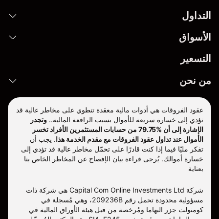
التداول
الأسواق
التسعير
من نحن
عقود الفروقات هي أدوات مالية معقدة تنطوي على مخاطر عالية قد
تؤدي إلى خسارة سريعة للأموال بسبب الرافعة المالية..
وتجدر
الإشارة إلى أن %79.75 من حسابات المستثمرين الأفراد تخسر
الأموال عند تداول عقود الفروقات مع مقدم الخدمة هذا
.
يجب أن
تفكر مليّا فيما إذا كنت قادرًا على تحمّل مخاطر عالية قد تؤدي إلى
خسارة أموالك. يُرجى قراءة بيان الإفصاح عن المخاطر الخاص بنا
بعناية
شركة Capital Com Online Investments Ltd هي شركة ذات
مسؤولية محدودة تحمل رقم 209236B، وهي مُسجلة في
كومنولث جزر البهاما ومُرخصة من قبل هيئة الأوراق المالية في