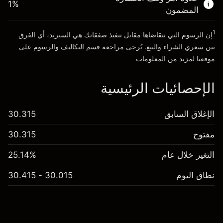
1
%
الأموال من الرافعة المالية ~ دولار
£19,000.00
المضمون
1
إن الرسوم التي نتقاضاها مقابل تنفيذ صفقاتك هي السبريد، أي الفرق
انتقل إلى المنصة
بين سعري الشراء والبيع. يُرجى مراجعة قسم
التكاليف والرسوم
على
موقعنا لمزيد من المعلومات
الإحصائيات الرئيسية
الإغلاق السابق
30.315
مفتوح
30.315
التغير خلال عام
25.14%
نطاق اليوم
30.015 - 30.415