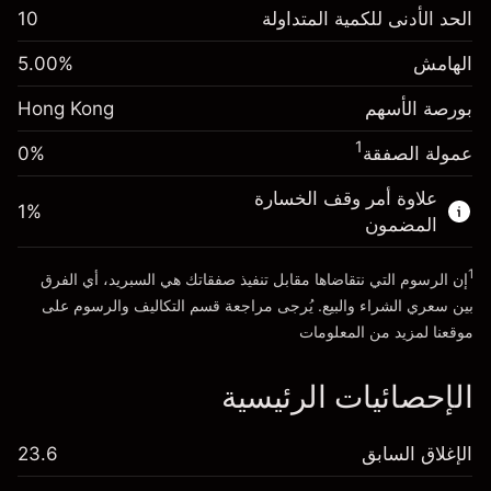
رسوم التبييت
الحد الأدنى للكمية المتداولة
10
-0.018119
%
الرسوم من قيمة الصفقة
(-HK$3.62)
الكاملة
الهامش
%
5.00
الهامش. استثمارك
HK$1,000.00
حجم الصفقة بالرافعة المالية ~
HK$20,000.00
بورصة الأسهم
-0.003799
Hong Kong
رسوم التبييت
الأموال من الرافعة المالية ~ دولار
HK$19,000.00
%
الرسوم من قيمة الصفقة
1
عمولة الصفقة
0%
الكاملة
(-HK$0.76)
انتقل إلى المنصة
حجم الصفقة بالرافعة المالية ~
HK$20,000.00
علاوة أمر وقف الخسارة
1
%
الأموال من الرافعة المالية ~ دولار
HK$19,000.00
المضمون
1
إن الرسوم التي نتقاضاها مقابل تنفيذ صفقاتك هي السبريد، أي الفرق
انتقل إلى المنصة
بين سعري الشراء والبيع. يُرجى مراجعة قسم
التكاليف والرسوم
على
موقعنا لمزيد من المعلومات
الإحصائيات الرئيسية
الإغلاق السابق
23.6