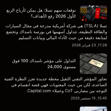
توقعات سهم تسلا: هل يمكن لأرباح الربع
الأول 2026 رفع الأهداف؟
تسلا (TSLA) هي شركة أمريكية مدرجة في مجال السيارات
والطاقة النظيفة، تتداول أسهمها في بورصة ناسداك وتخضع
لمتابعة دقيقة من حيث الأداء المالي وبيانات التسليم
والتطورات في التكنولوجيا والتصنيع. استكشف أهداف أسعار
17:28, 23 فبراير 2026
TSLA من طرف ثالث والتحليل الفني.
التداول على مؤشر ناسداك 100 فوق
مستوى 24,000
تجاوز المؤشر التقني الثقيل محطة جديدة تعزز النظرة الفنية
الصاعدة، لكن من حيث المعنويات فهي قصة انقسام في
التوجه بين مضاربي CoT وعملاء Capital.com.
15:45, 15 سبتمبر 2025