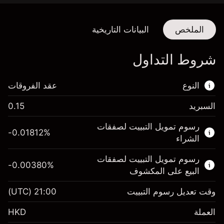
الملخص
البيانات التاريخية
شروط التداول
النوع
عقد الفروقات
السبريد
0.15
هذا السوق المالي متاح للتداول من خلال عقود
رسوم تمويل التبييت لصفقات
الفروقات.
-0.01812
%
الشراء
اعرف المزيد عن:
رسوم تمويل التبييت لصفقات
-0.00380
%
عقود الفروقات
البيع على المكشوف
وقت تعديل رسوم التبييت
21:00
(UTC)
العملة
الهامش. استثمارك
HK$1,000.00
HKD