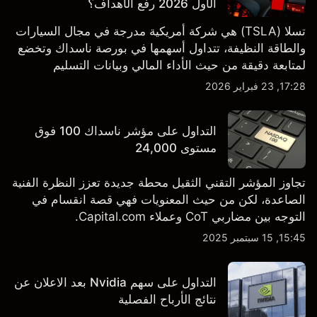
الأول 2026 رفع الأهداف؟
تسلا (TSLA) هي شركة أمريكية مدرجة في مجال السيارات
والطاقة النظيفة، تتداول أسهمها في بورصة ناسداك وتخضع
لمتابعة دقيقة من حيث الأداء المالي وبيانات التسليم
والتطورات في التكنولوجيا والتصنيع. استكشف أهداف أسعار
17:28, 23 فبراير 2026
TSLA من طرف ثالث والتحليل الفني.
التداول على مؤشر ناسداك 100 فوق
مستوى 24,000
تجاوز المؤشر التقني الثقيل محطة جديدة تعزز النظرة الفنية
الصاعدة، لكن من حيث المعنويات فهي قصة انقسام في
التوجه بين مضاربي CoT وعملاء Capital.com.
15:45, 15 سبتمبر 2025
التداول على سهم Nvidia بعد الاعلان عن
نتائج الأرباح الفصلية