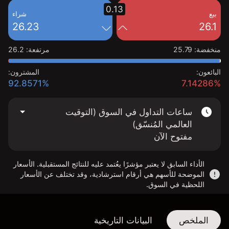
0.13
بيع
شراء
26.23
26.1
منخفضة
:
25.79
مرتفعة
:
26.2
البائعون:
المشترون:
92.8571%
7.14286%
ساعات التداول في السوق (التوقيت
العالمي المُنسّق)
مفتوح الآن
الأداء السابق لا يعتبر مؤشرًا يعُتمد عليه للنتائج المستقبلية. الأسعار
الموضحة للأسهم هي أرقام استرشادية، وقد تختلف عن الأسعار
اللحظية في السوق.
الملخص
البيانات التاريخية