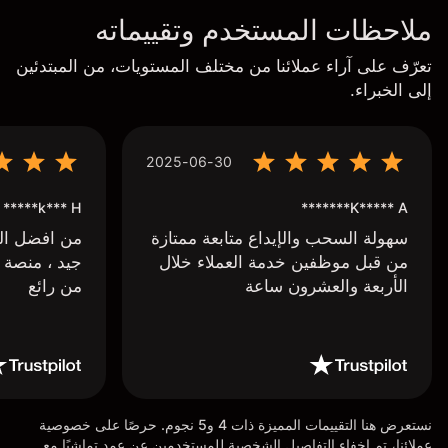
ملاحظات المستخدم وتقييماته
تعرّف على آراء عملائنا من مختلف المستويات، من المبتدئين
إلى الخبراء.
2025-06-30
k*** H*****
K***** A*******
سهولة السحب والإيداع متابعة ممتازة
من افضل البر
من قبل موظفين خدمة العملاء خلال
جيد ، منصة 
الأربعة والعشرون ساعة
من رائع
نستعرض هنا التقييمات المميزة ذات 4 و5 نجوم. حرصًا على خصوصية
عملائنا، تم إخفاء التفاصيل الشخصية للمستخدمين عن عمد تماشيًا مع