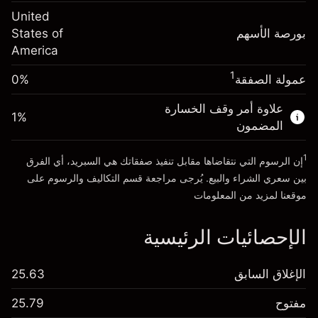
حجم الصفقة بالرافعة المالية ~
$20,000.00
United
-0.000682
الأموال من الرافعة المالية ~ دولار
$19,000.00
رسوم التبييت
بورصة الأسهم
%
States of
الرسوم من قيمة الصفقة الكاملة
(-$0.14)
America
انتقل إلى المنصة
حجم الصفقة بالرافعة المالية ~
$20,000.00
1
عمولة الصفقة
0%
الأموال من الرافعة المالية ~ دولار
$19,000.00
علاوة أمر وقف الخسارة
1
%
المضمون
انتقل إلى المنصة
1
إن الرسوم التي نتقاضاها مقابل تنفيذ صفقاتك هي السبريد، أي الفرق
بين سعري الشراء والبيع. يُرجى مراجعة قسم
التكاليف والرسوم
على
موقعنا لمزيد من المعلومات
الإحصائيات الرئيسية
الإغلاق السابق
25.63
مفتوح
25.79