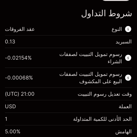
شروط التداول
النوع
عقد الفروقات
السبريد
0.13
هذا السوق المالي متاح للتداول من خلال عقود
رسوم تمويل التبييت لصفقات
الفروقات.
-0.02154
%
الشراء
اعرف المزيد عن:
رسوم تمويل التبييت لصفقات
-0.00068
%
عقود الفروقات
البيع على المكشوف
وقت تعديل رسوم التبييت
21:00
(UTC)
العملة
الهامش. استثمارك
$1,000.00
USD
-0.02154
الحد الأدنى للكمية المتداولة
1
رسوم التبييت
%
الرسوم من قيمة الصفقة الكاملة
(-$4.31)
الهامش
%
5.00
الهامش. استثمارك
$1,000.00