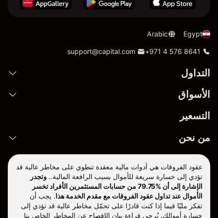
Arabic
Egypt
support@capital.com
+971 4 576 8641
التداول
الأسواق
التسعير
من نحن
عقود الفروقات هي أدوات مالية معقدة تنطوي على مخاطر عالية قد
تؤدي إلى خسارة سريعة للأموال بسبب الرافعة المالية..
وتجدر
الإشارة إلى أن %79.75 من حسابات المستثمرين الأفراد تخسر
الأموال عند تداول عقود الفروقات مع مقدم الخدمة هذا
.
يجب أن
تفكر مليّا فيما إذا كنت قادرًا على تحمّل مخاطر عالية قد تؤدي إلى
خسارة أموالك. يُرجى قراءة بيان الإفصاح عن المخاطر الخاص بنا