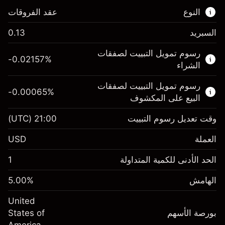
النوع
عقد الفروقات
السبريد
0.13
هذا السوق المالي متاح للتداول من خلال عقود
رسوم تمويل التبييت لصفقات
الفروقات.
-0.02157
%
الشراء
اعرف المزيد عن:
رسوم تمويل التبييت لصفقات
-0.00065
%
عقود الفروقات
البيع على المكشوف
وقت تعديل رسوم التبييت
21:00
(UTC)
العملة
الهامش. استثمارك
$1,000.00
USD
-0.021568
الحد الأدنى للكمية المتداولة
1
رسوم التبييت
%
الرسوم من قيمة الصفقة الكاملة
(-$4.31)
الهامش
%
5.00
الهامش. استثمارك
$1,000.00
حجم الصفقة بالرافعة المالية ~
$20,000.00
United
-0.000654
الأموال من الرافعة المالية ~ دولار
$19,000.00
رسوم التبييت
بورصة الأسهم
%
States of
الرسوم من قيمة الصفقة الكاملة
(-$0.13)