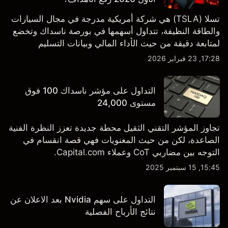
تسلا (TSLA) هي شركة أمريكية مدرجة في مجال السيارات
والطاقة النظيفة، تتداول أسهمها في بورصة ناسداك وتخضع
لمتابعة دقيقة من حيث الأداء المالي وبيانات التسليم
والتطورات في التكنولوجيا والتصنيع. استكشف أهداف أسعار
17:28, 23 فبراير 2026
TSLA من طرف ثالث والتحليل الفني.
التداول على مؤشر ناسداك 100 فوق
مستوى 24,000
تجاوز المؤشر التقني الثقيل محطة جديدة تعزز النظرة الفنية
الصاعدة، لكن من حيث المعنويات فهي قصة انقسام في
التوجه بين مضاربي CoT وعملاء Capital.com.
15:45, 15 سبتمبر 2025
التداول على سهم Nvidia بعد الاعلان عن
نتائج الأرباح الفصلية