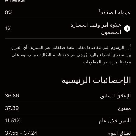
America
انتقل إلى المنصة
حجم الصفقة بالرافعة المالية ~
$20,000.00
1
عمولة الصفقة
0%
الأموال من الرافعة المالية ~ دولار
$19,000.00
علاوة أمر وقف الخسارة
1
%
المضمون
انتقل إلى المنصة
1
إن الرسوم التي نتقاضاها مقابل تنفيذ صفقاتك هي السبريد، أي الفرق
بين سعري الشراء والبيع. يُرجى مراجعة قسم
التكاليف والرسوم
على
موقعنا لمزيد من المعلومات
الإحصائيات الرئيسية
الإغلاق السابق
36.86
مفتوح
37.39
التغير خلال عام
11.51%
نطاق اليوم
37.24 - 37.55