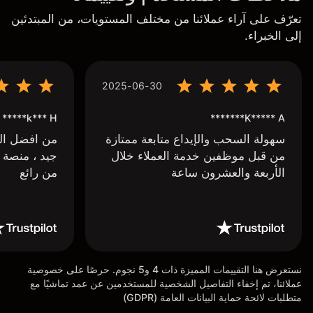
تعرّف على آراء عملائنا من مختلف المستويات، من المبتدئين
إلى الخبراء.
2025-06-30
k*** H*****
K***** A*******
سهولة السحب والإيداع متابعة ممتازة
من افضل البر
من قبل موظفين خدمة العملاء خلال
جيد ، منصة 
الأربعة والعشرون ساعة
من رائع
نستعرض هنا التقييمات المميزة ذات 4 و5 نجوم. حرصًا على خصوصية
عملائنا، تم إخفاء التفاصيل الشخصية للمستخدمين عن عمد تماشيًا مع
متطلبات لائحة حماية البيانات العامة (GDPR)