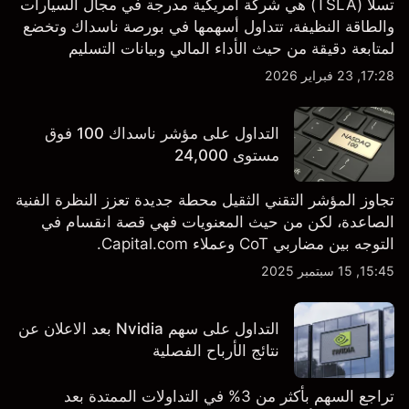
تسلا (TSLA) هي شركة أمريكية مدرجة في مجال السيارات
والطاقة النظيفة، تتداول أسهمها في بورصة ناسداك وتخضع
لمتابعة دقيقة من حيث الأداء المالي وبيانات التسليم
والتطورات في التكنولوجيا والتصنيع. استكشف أهداف أسعار
17:28, 23 فبراير 2026
TSLA من طرف ثالث والتحليل الفني.
التداول على مؤشر ناسداك 100 فوق
مستوى 24,000
تجاوز المؤشر التقني الثقيل محطة جديدة تعزز النظرة الفنية
الصاعدة، لكن من حيث المعنويات فهي قصة انقسام في
التوجه بين مضاربي CoT وعملاء Capital.com.
15:45, 15 سبتمبر 2025
التداول على سهم Nvidia بعد الاعلان عن
نتائج الأرباح الفصلية
تراجع السهم بأكثر من 3% في التداولات الممتدة بعد