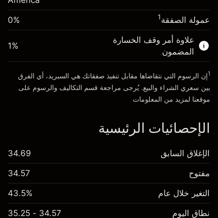
America
انتقل إلى المنصة
حجم الصفقة بالرافعة المالية ~
$20,000.00
1
عمولة الصفقة
0%
الأموال من الرافعة المالية ~ دولار
$19,000.00
علاوة أمر وقف الخسارة
1
%
المضمون
انتقل إلى المنصة
1
إن الرسوم التي نتقاضاها مقابل تنفيذ صفقاتك هي السبريد، أي الفرق
بين سعري الشراء والبيع. يُرجى مراجعة قسم
التكاليف والرسوم
على
موقعنا لمزيد من المعلومات
الإحصائيات الرئيسية
الإغلاق السابق
34.69
مفتوح
34.57
التغير خلال عام
43.5%
نطاق اليوم
34.57 - 35.25