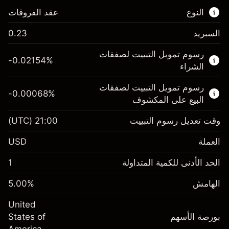
النوع
عقد الفروقات
السبريد
0.23
هذا السوق المالي متاح للتداول من خلال عقود
رسوم تمويل التبييت لصفقات
الفروقات.
-0.02154
%
الشراء
اعرف المزيد عن:
رسوم تمويل التبييت لصفقات
-0.00068
%
عقود الفروقات
البيع على المكشوف
وقت تعديل رسوم التبييت
21:00
(UTC)
العملة
الهامش. استثمارك
$1,000.00
USD
-0.02154
الحد الأدنى للكمية المتداولة
1
رسوم التبييت
%
الرسوم من قيمة الصفقة الكاملة
(-$4.31)
الهامش
%
5.00
الهامش. استثمارك
$1,000.00
حجم الصفقة بالرافعة المالية ~
$20,000.00
United
-0.000682
الأموال من الرافعة المالية ~ دولار
$19,000.00
رسوم التبييت
بورصة الأسهم
%
States of
الرسوم من قيمة الصفقة الكاملة
(-$0.14)