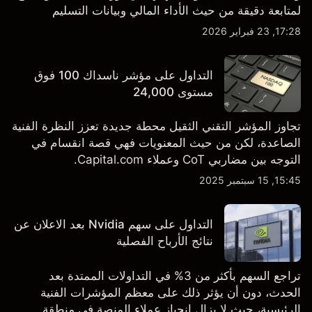
لمتابعة دقيقة من حيث الأداء المالي وبيانات التسليم
والتطورات في التكنولوجيا والتصنيع. استكشف أهداف أسعار
17:28, 23 فبراير 2026
TSLA من طرف ثالث والتحليل الفني.
التداول على مؤشر ناسداك 100 فوق
مستوى 24,000
تجاوز المؤشر التقني الثقيل محطة جديدة تعزز النظرة الفنية
الصاعدة، لكن من حيث المعنويات فهي قصة انقسام في
التوجه بين مضاربي CoT وعملاء Capital.com.
15:45, 15 سبتمبر 2025
التداول على سهم Nvidia بعد الاعلان عن
نتائج الأرباح الفصلية
تراجع السهم بأكثر من 3% في التداولات الممتدة بعد
الحدث، دون أن يؤثر ذلك على معظم المؤشرات الفنية
الرئيسية، حيث لا يزال انحياز عملاء المنصة في منطقة