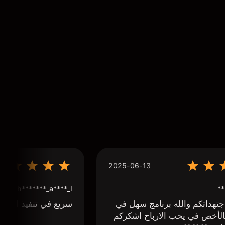
2025-06-13
**
h*******_a****_l***
تهداتكم والله برنامج سهل في
سريع في تنفيذ الاوا
لأخص في يحب الارباح اشكركم