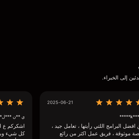
ئين إلى الخبراء.
2025-06-21
k*** H*
ي **ن ***ل*
افضل البرامج اللتي رأيتها ، تعامل جيد ،
اشكركم ع اج
ة موثوقة ، فريق عمل اكثر من رائع
كل شيء وبا