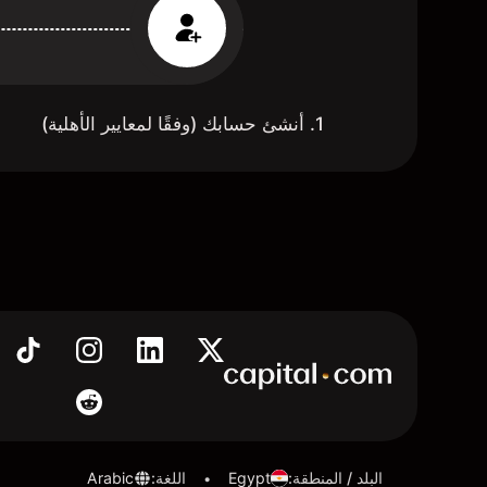
1. أنشئ حسابك (وفقًا لمعايير الأهلية)
البلد / المنطقة
:
Egypt
اللغة
:
Arabic
•