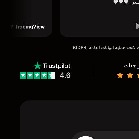
لبي ❤️❤️❤️
راجعات
4.6