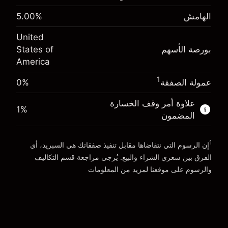
(-$4.31)
الهامش. استثمارك
$1,000.00
الهامش
%
5.00
حجم الصفقة بالرافعة المالية ~
$20,000.00
-0.000654
الأموال من الرافعة المالية ~ دولار
$19,000.00
رسوم التبييت
United
%
الرسوم من قيمة الصفقة الكاملة
بورصة الأسهم
States of
(-$0.13)
America
انتقل إلى المنصة
حجم الصفقة بالرافعة المالية ~
$20,000.00
الأموال من الرافعة المالية ~ دولار
$19,000.00
1
عمولة الصفقة
0%
علاوة أمر وقف الخسارة
1
%
انتقل إلى المنصة
المضمون
1
إن الرسوم التي نتقاضاها مقابل تنفيذ صفقاتك هي السبريد، أي
الفرق بين سعري الشراء والبيع. يُرجى مراجعة قسم
التكاليف
والرسوم
على موقعنا لمزيد من المعلومات