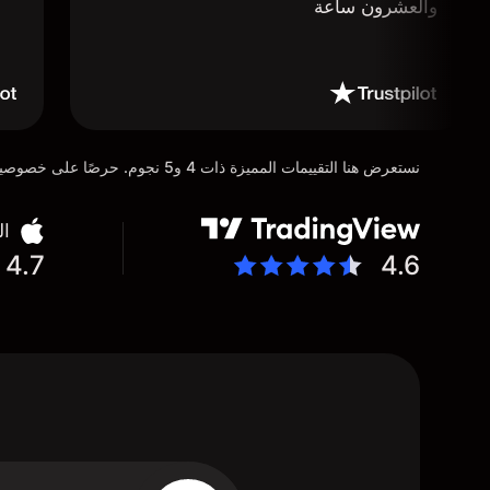
والعشرون ساعة
نستعرض هنا التقييمات المميزة ذات 4 و5 نجوم. حرصًا على خصوصية عملائنا، تم إخفاء التفاصيل الشخصية للمستخدمين عن عمد تماشيًا مع متطلبات لائحة حماية البيانات العامة (GDPR)
ال
4.7
4.6