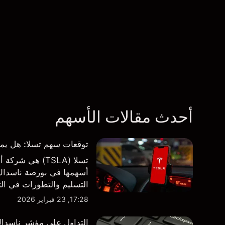
أحدث مقالات الأسهم
توقعات سهم تسلا: هل يمكن لأرباح ال
تسلا (TSLA) هي
أسهمها في بورصة ناسداك و
طرف ثالث والتحليل الفني
17:28, 23 فبراير 2026
التداول على مؤشر ناسداك 100 فوق مستوى 000