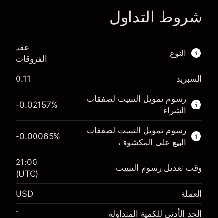
شروط التداول
ا
عقد
النوع
الفروقات
السبريد
0.11
هذا السوق المالي متاح للتداول من خلال عقود
الفروقات.
رسوم تمويل التبييت لصفقات
-0.02157
%
الشراء
اعرف المزيد عن:
رسوم تمويل التبييت لصفقات
عقود الفروقات
-0.00065
%
البيع على المكشوف
21:00
وقت تعديل رسوم التبييت
(UTC)
الهامش. استثمارك
$1,000.00
العملة
USD
-0.021568
رسوم التبييت
%
الحد الأدنى للكمية المتداولة
1
الرسوم من قيمة الصفقة الكاملة