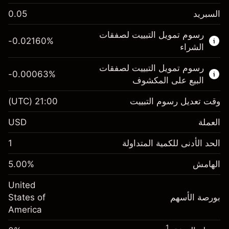
السبريد
0.05
هذا السوق المالي متاح للتداول من خلال عقود
رسوم تمويل التبييت لصفقات
الفروقات.
-0.02160
%
الشراء
اعرف المزيد عن:
رسوم تمويل التبييت لصفقات
-0.00063
%
عقود الفروقات
البيع على المكشوف
وقت تعديل رسوم التبييت
21:00
(UTC)
العملة
الهامش. استثمارك
$1,000.00
USD
-0.021596
الحد الأدنى للكمية المتداولة
1
رسوم التبييت
%
الرسوم من قيمة الصفقة الكاملة
(-$4.32)
الهامش
%
5.00
الهامش. استثمارك
$1,000.00
حجم الصفقة بالرافعة المالية ~
$20,000.00
United
-0.000626
الأموال من الرافعة المالية ~ دولار
$19,000.00
رسوم التبييت
بورصة الأسهم
%
States of
الرسوم من قيمة الصفقة الكاملة
(-$0.13)
America
انتقل إلى المنصة
حجم الصفقة بالرافعة المالية ~
$20,000.00
1