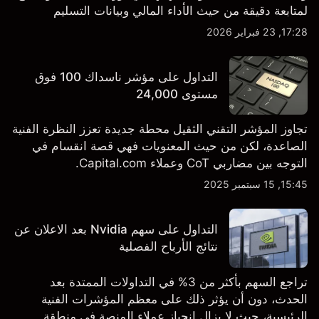
لمتابعة دقيقة من حيث الأداء المالي وبيانات التسليم
والتطورات في التكنولوجيا والتصنيع. استكشف أهداف أسعار
17:28, 23 فبراير 2026
TSLA من طرف ثالث والتحليل الفني.
التداول على مؤشر ناسداك 100 فوق
مستوى 24,000
تجاوز المؤشر التقني الثقيل محطة جديدة تعزز النظرة الفنية
الصاعدة، لكن من حيث المعنويات فهي قصة انقسام في
التوجه بين مضاربي CoT وعملاء Capital.com.
15:45, 15 سبتمبر 2025
التداول على سهم Nvidia بعد الاعلان عن
نتائج الأرباح الفصلية
تراجع السهم بأكثر من 3% في التداولات الممتدة بعد
الحدث، دون أن يؤثر ذلك على معظم المؤشرات الفنية
الرئيسية، حيث لا يزال انحياز عملاء المنصة في منطقة