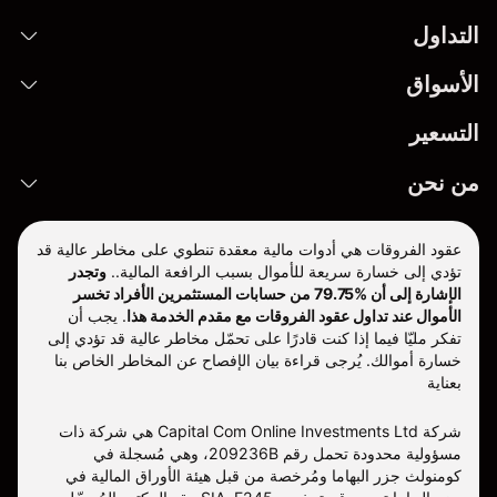
التداول
الأسواق
التسعير
من نحن
عقود الفروقات هي أدوات مالية معقدة تنطوي على مخاطر عالية قد
تؤدي إلى خسارة سريعة للأموال بسبب الرافعة المالية..
وتجدر
الإشارة إلى أن %79.75 من حسابات المستثمرين الأفراد تخسر
الأموال عند تداول عقود الفروقات مع مقدم الخدمة هذا
.
يجب أن
تفكر مليّا فيما إذا كنت قادرًا على تحمّل مخاطر عالية قد تؤدي إلى
خسارة أموالك. يُرجى قراءة بيان الإفصاح عن المخاطر الخاص بنا
بعناية
شركة Capital Com Online Investments Ltd هي شركة ذات
مسؤولية محدودة تحمل رقم 209236B، وهي مُسجلة في
كومنولث جزر البهاما ومُرخصة من قبل هيئة الأوراق المالية في