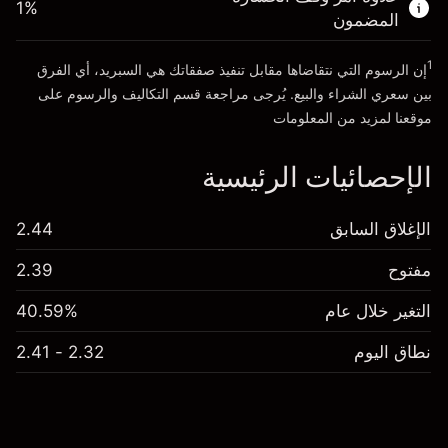
1
%
الأموال من الرافعة المالية ~ دولار
€19,000.00
المضمون
1
إن الرسوم التي نتقاضاها مقابل تنفيذ صفقاتك هي السبريد، أي الفرق
انتقل إلى المنصة
بين سعري الشراء والبيع. يُرجى مراجعة قسم
التكاليف والرسوم
على
موقعنا لمزيد من المعلومات
الإحصائيات الرئيسية
الإغلاق السابق
2.44
مفتوح
2.39
التغير خلال عام
40.59%
نطاق اليوم
2.32 - 2.41