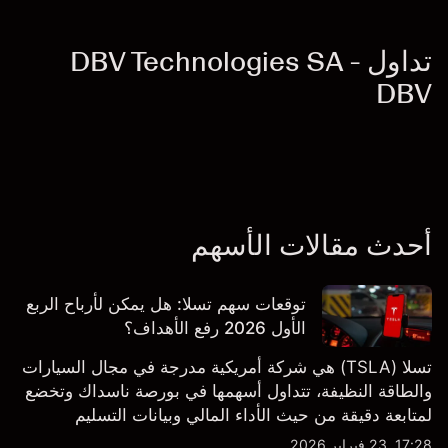
تداول DBV Technologies SA -
DBV
أحدث مقالات الأسهم
توقعات سهم تسلا: هل يمكن لأرباح الربع
الأول 2026 رفع الأهداف؟
تسلا (TSLA) هي شركة أمريكية مدرجة في مجال السيارات
والطاقة النظيفة، تتداول أسهمها في بورصة ناسداك وتخضع
لمتابعة دقيقة من حيث الأداء المالي وبيانات التسليم
والتطورات في التكنولوجيا والتصنيع. استكشف أهداف أسعار
17:28, 23 فبراير 2026