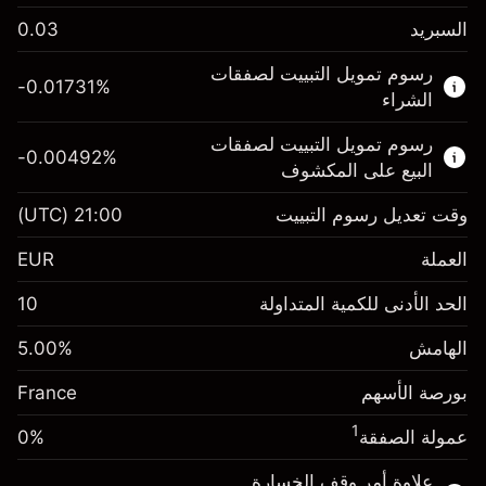
السبريد
0.03
هذا السوق المالي متاح للتداول من خلال عقود
رسوم تمويل التبييت لصفقات
الفروقات.
-0.01731
%
الشراء
اعرف المزيد عن:
رسوم تمويل التبييت لصفقات
-0.00492
%
عقود الفروقات
البيع على المكشوف
وقت تعديل رسوم التبييت
21:00
(UTC)
العملة
الهامش. استثمارك
€1,000.00
EUR
-0.017307
الحد الأدنى للكمية المتداولة
10
رسوم التبييت
%
الرسوم من قيمة الصفقة الكاملة
(-€3.46)
الهامش
%
5.00
الهامش. استثمارك
€1,000.00
حجم الصفقة بالرافعة المالية ~
€20,000.00
بورصة الأسهم
-0.004915
France
الأموال من الرافعة المالية ~ دولار
€19,000.00
رسوم التبييت
%
الرسوم من قيمة الصفقة الكاملة
1
عمولة الصفقة
0%
(-€0.98)
انتقل إلى المنصة
حجم الصفقة بالرافعة المالية ~
€20,000.00
علاوة أمر وقف الخسارة