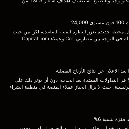
التسليم والتطورات في التكنولوجيا والتصنيع. استكشف أهداف أسعار TSLA من
.
24,
يل محطة جديدة تعزز النظرة الفنية الصاعدة، لكن من حيث
 بين مضاربي CoT وعملاء Capital.com.
اجع السهم بأكثر من 3% في التداولات الممتدة بعد الحدث، دون أن يؤثر ذلك على
ئيسية، حيث لا يزال انحياز عملاء المنصة في منطقة الشراء
قفزة بنسبة 6%
أسواق بعد خطاب جاكسون هول يوم الجمعة الماضي دفعت