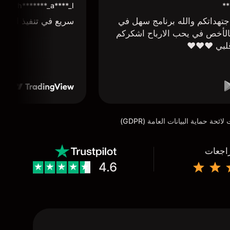
**
h*******_a****_l***
تهداتكم والله برنامج سهل في
سريع في تنفيذ الاوا
لأخص في يحب الارباح اشكركم
لبي ❤️❤️❤️
راجعات
4.6