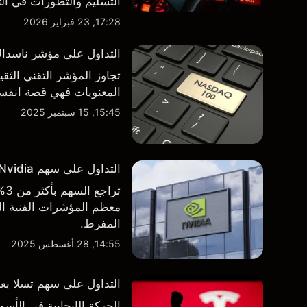
طرف ثالث والتحليل الفني
17:28, 23 فبراير 2026
التداول على مؤشر ناسداك 100 فوق مستوى 000
تجاوز المؤشر التقني الثق
المعنويات فهي قصة انقسام في التوجه
15:45, 15 سبتمبر 2025
التداول على سهم Nvidia بعد الاعلان عن نتائج الأرباح الفصلية
تر
معظم المؤشرات الفنية الر
المفرط.
14:55, 28 أغسطس 2025
التداول على سهم تسلا بعد 
الحركة الإيجابية في ال