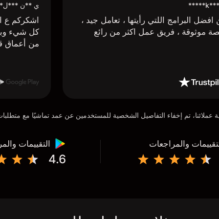
k*** H*
ي **ن ***ل*
افضل البرامج اللتي رأيتها ، تعامل جيد ،
اشكركم ع اج
ة موثوقة ، فريق عمل اكثر من رائع
كل شيء وبا
من أعماق ق
تقييمات والمراجعات
التقييمات والم
4.6