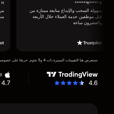
****
K***** A*******
سهولة السحب والإيداع متابعة ممتازة من
من 
قبل موظفين خدمة العملاء خلال الأربعة
منص
والعشرون ساعة
نستعرض هنا التقييمات المميزة ذات 4 و5 نجوم. حرصًا على خصوصية عملائنا، تم إخفاء التفاصيل الشخصية للمستخدمين عن عمد تماشيًا مع متطلبات لائحة حماية البيانات العامة (GDPR)
ال
4.7
4.6