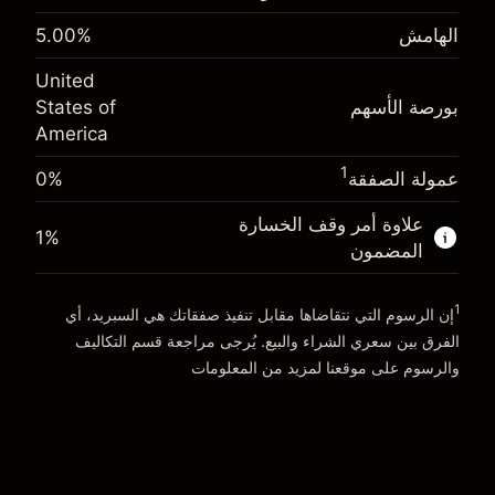
(-$4.31)
الهامش. استثمارك
$1,000.00
الهامش
%
5.00
حجم الصفقة بالرافعة المالية ~
$20,000.00
-0.000654
الأموال من الرافعة المالية ~ دولار
$19,000.00
رسوم التبييت
United
%
الرسوم من قيمة الصفقة الكاملة
بورصة الأسهم
States of
(-$0.13)
America
انتقل إلى المنصة
حجم الصفقة بالرافعة المالية ~
$20,000.00
الأموال من الرافعة المالية ~ دولار
$19,000.00
1
عمولة الصفقة
0%
علاوة أمر وقف الخسارة
1
%
انتقل إلى المنصة
المضمون
1
إن الرسوم التي نتقاضاها مقابل تنفيذ صفقاتك هي السبريد، أي
الفرق بين سعري الشراء والبيع. يُرجى مراجعة قسم
التكاليف
والرسوم
على موقعنا لمزيد من المعلومات