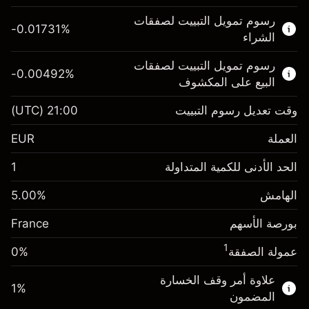
هذا السوق المالي متاح للتداول من خلال عقود
رسوم تمويل التبييت لصفقات
الفروقات.
-0.01731
%
الشراء
اعرف المزيد عن:
رسوم تمويل التبييت لصفقات
-0.00492
%
عقود الفروقات
البيع على المكشوف
وقت تعديل رسوم التبييت
21:00
(UTC)
العملة
الهامش. استثمارك
€1,000.00
EUR
-0.017307
الحد الأدنى للكمية المتداولة
1
رسوم التبييت
%
الرسوم من قيمة الصفقة الكاملة
(-€3.46)
الهامش
%
5.00
الهامش. استثمارك
€1,000.00
حجم الصفقة بالرافعة المالية ~
€20,000.00
بورصة الأسهم
-0.004915
France
الأموال من الرافعة المالية ~ دولار
€19,000.00
رسوم التبييت
%
الرسوم من قيمة الصفقة الكاملة
1
عمولة الصفقة
0%
(-€0.98)
انتقل إلى المنصة
حجم الصفقة بالرافعة المالية ~
€20,000.00
علاوة أمر وقف الخسارة
1
%
الأموال من الرافعة المالية ~ دولار
€19,000.00
المضمون