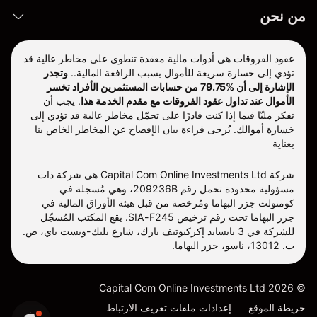
من نحن
عقود الفروقات هي أدوات مالية معقدة تنطوي على مخاطر عالية قد
تؤدي إلى خسارة سريعة للأموال بسبب الرافعة المالية..
وتجدر
الإشارة إلى أن %79.75 من حسابات المستثمرين الأفراد تخسر
الأموال عند تداول عقود الفروقات مع مقدم الخدمة هذا
.
يجب أن
تفكر مليّا فيما إذا كنت قادرًا على تحمّل مخاطر عالية قد تؤدي إلى
خسارة أموالك. يُرجى قراءة بيان الإفصاح عن المخاطر الخاص بنا
بعناية
شركة Capital Com Online Investments Ltd هي شركة ذات
مسؤولية محدودة تحمل رقم 209236B، وهي مُسجلة في
كومنولث جزر البهاما ومُرخصة من قبل هيئة الأوراق المالية في
جزر البهاما تحت رقم ترخيص SIA-F245. يقع المكتب المُسجّل
للشركة في 3 بايسايد إكزكيوتيف بارك، شارع بليك-ويست باي، ص.
ب. 13012، ناسو، جزر البهاما.
Capital Com Online Investments Ltd
2026
©
خريطة الموقع
إعدادات ملفات تعريف الارتباط