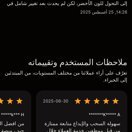
إلى التحول للون الأخضر، لكن لم يحدث بعد تغيير شامل في
النظرة الفنية سواء على الإطار اليومي أو الأسبوعي.
14:26, 25 أغسطس 2025
ملاحظات المستخدم وتقييماته
تعرّف على آراء عملائنا من مختلف المستويات، من المبتدئين
إلى الخبراء.
2025-06-30
k*** H*****
K***** A*******
سهولة السحب والإيداع متابعة ممتازة
من افضل البر
من قبل موظفين خدمة العملاء خلال
جيد ، منصة 