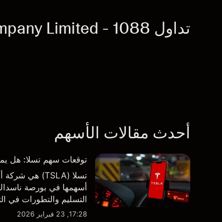
تداول China Shenhua Energy Company Limited - 1088
أحدث مقالات الأسهم
توقعات سهم تسلا: هل يمكن لأرباح ال
تسلا (TSLA) هي
أسهمها في بورصة ناسداك و
طرف ثالث والتحليل الفني
17:28, 23 فبراير 2026