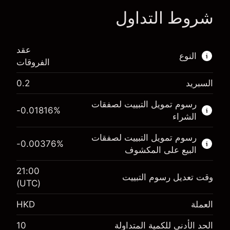
شروط التداول
ا
عقد
النوع
الفروقات
السبريد
0.2
هذا السوق المالي متاح للتداول من خلال عقود
الفروقات.
رسوم تمويل التبييت لصفقات
-0.01816
%
الشراء
اعرف المزيد عن:
رسوم تمويل التبييت لصفقات
عقود الفروقات
-0.00376
%
البيع على المكشوف
21:00
وقت تعديل رسوم التبييت
(UTC)
الهامش. استثمارك
HK$1,000.00
العملة
HKD
رسوم التبييت
%
-0.018156
الرسوم من قيمة الصفقة الكاملة
(-HK$3.63)
الحد الأدنى للكمية المتداولة
10