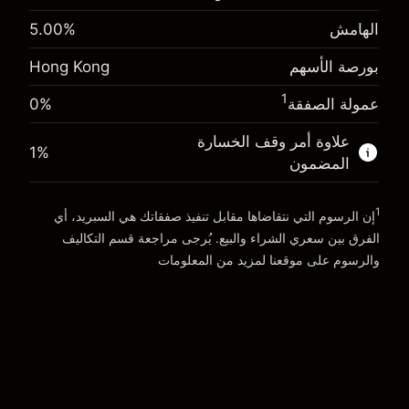
حجم الصفقة بالرافعة المالية ~
HK$20,000.00
الهامش. استثمارك
HK$1,000.00
الهامش
%
5.00
الأموال من الرافعة المالية ~ دولار
HK$19,000.00
رسوم التبييت
%
-0.003762
بورصة الأسهم
Hong Kong
الرسوم من قيمة الصفقة الكاملة
(-HK$0.75)
انتقل إلى المنصة
حجم الصفقة بالرافعة المالية ~
HK$20,000.00
1
عمولة الصفقة
0%
الأموال من الرافعة المالية ~ دولار
HK$19,000.00
علاوة أمر وقف الخسارة
1
%
المضمون
انتقل إلى المنصة
1
إن الرسوم التي نتقاضاها مقابل تنفيذ صفقاتك هي السبريد، أي
الفرق بين سعري الشراء والبيع. يُرجى مراجعة قسم
التكاليف
والرسوم
على موقعنا لمزيد من المعلومات