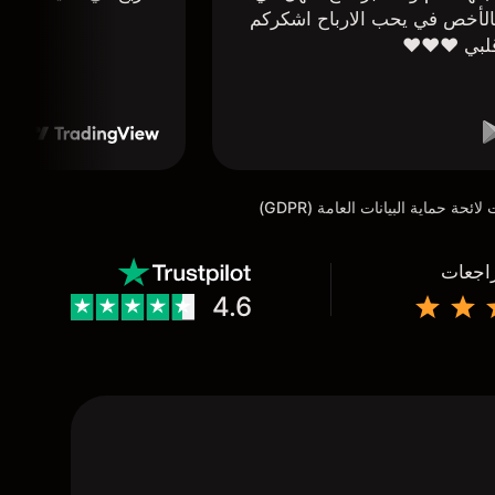
لأخص في يحب الارباح اشكركم
لبي ❤️❤️❤️
راجعات
4.6