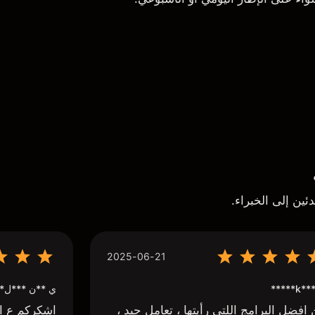
ئين إلى الخبراء.
2025-06-21
k*** H*
ي **ن ***ل*
افضل البرامج اللتي رأيتها ، تعامل جيد ،
اشكركم ع اج