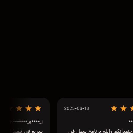
2025-06-13
**
h*******_a****_l***
تهداتكم والله برنامج سهل في
سريع في تنفيذ الاوا