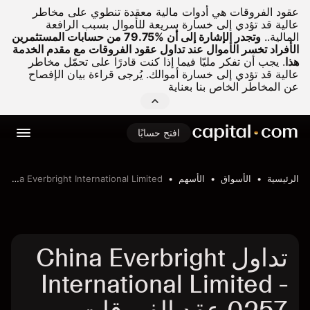
عقود الفروقات هي أدوات مالية معقدة تنطوي على مخاطر
عالية قد تؤدي إلى خسارة سريعة للأموال بسبب الرافعة
المالية..
وتجدر الإشارة إلى أن %79.75 من حسابات المستثمرين
الأفراد تخسر الأموال عند تداول عقود الفروقات مع مقدم الخدمة
هذا
.
يجب أن تفكر مليّا فيما إذا كنت قادرًا على تحمّل مخاطر
عالية قد تؤدي إلى خسارة أموالك. يُرجى قراءة بيان الإفصاح
عن المخاطر الخاص بنا بعناية
افتح حسابًا
الرئيسية
الأسواق
الأسهم
China Everbright International Limited
تداول China Everbright
International Limited -