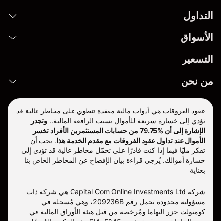
التداول
الأسواق
التسعير
من نحن
عقود الفروقات هي أدوات مالية معقدة تنطوي على مخاطر عالية قد
تؤدي إلى خسارة سريعة للأموال بسبب الرافعة المالية..
وتجدر
الإشارة إلى أن %79.75 من حسابات المستثمرين الأفراد تخسر
الأموال عند تداول عقود الفروقات مع مقدم الخدمة هذا
.
يجب أن
تفكر مليّا فيما إذا كنت قادرًا على تحمّل مخاطر عالية قد تؤدي إلى
خسارة أموالك. يُرجى قراءة بيان الإفصاح عن المخاطر الخاص بنا
بعناية
شركة Capital Com Online Investments Ltd هي شركة ذات
مسؤولية محدودة تحمل رقم 209236B، وهي مُسجلة في
كومنولث جزر البهاما ومُرخصة من قبل هيئة الأوراق المالية في