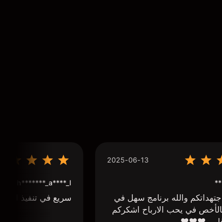
2025-06-13
**
h*******_a****_l***
تهداتكم والله برنامج سهل في
سريع في تنفيذ الاوا
لأخص في يحب الارباح اشكركم
لبي ❤️❤️❤️