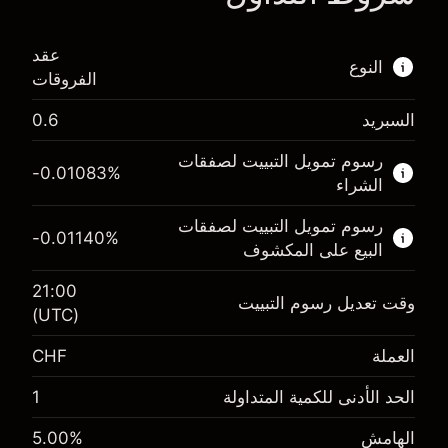
عقد
النوع
الفروقات
السبريد
0.6
هذا السوق المالي متاح للتداول من خلال عقود
الفروقات.
رسوم تمويل التبييت لصفقات
-0.01083
%
الشراء
اعرف المزيد عن:
رسوم تمويل التبييت لصفقات
عقود الفروقات
-0.01140
%
البيع على المكشوف
21:00
وقت تعديل رسوم التبييت
(UTC)
الهامش. استثمارك
CHF 1,000.00
العملة
CHF
رسوم التبييت
%
-0.010826
الرسوم من قيمة الصفقة الكاملة
(-CHF 2.17)
الحد الأدنى للكمية المتداولة
1
حجم الصفقة بالرافعة المالية ~
CHF 20,000.00
الهامش. استثمارك
CHF 1,000.00
الهامش
%
5.00
الأموال من الرافعة المالية ~ دولار
CHF 19,000.00