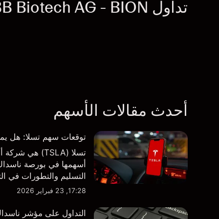
تداول BB Biotech AG - BION
أحدث مقالات الأسهم
توقعات سهم تسلا: هل يمكن لأرباح ال
تسلا (TSLA) هي
أسهمها في بورصة ناسداك و
طرف ثالث والتحليل الفني
17:28, 23 فبراير 2026
التداول على مؤشر ناسداك 100 فوق مستوى 000