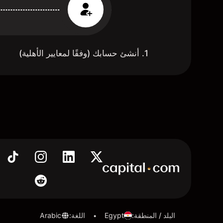
1. أنشئ حسابك (وفقًا لمعايير الأهلية)
البلد / المنطقة
:
Egypt
اللغة
:
Arabic
•