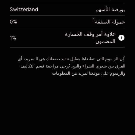
رسوم التبييت
%
-0.011396
بورصة الأسهم
Switzerland
الرسوم من قيمة الصفقة الكاملة
(-CHF 2.28)
انتقل إلى المنصة
حجم الصفقة بالرافعة المالية ~
CHF 20,000.00
1
عمولة الصفقة
0%
الأموال من الرافعة المالية ~ دولار
CHF 19,000.00
علاوة أمر وقف الخسارة
1
%
المضمون
انتقل إلى المنصة
1
إن الرسوم التي نتقاضاها مقابل تنفيذ صفقاتك هي السبريد، أي
الفرق بين سعري الشراء والبيع. يُرجى مراجعة قسم
التكاليف
والرسوم
على موقعنا لمزيد من المعلومات