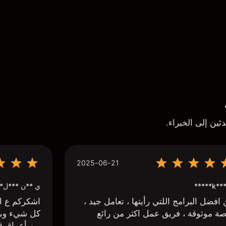
ئين إلى الخبراء.
2025-06-21
k*** H*
ي **ن ***ل*
افضل البرامج اللتي رأيتها ، تعامل جيد ،
اشكركم ع اج
ة موثوقة ، فريق عمل اكثر من رائع
كل شيء وبا
من أعماق ق