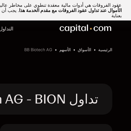
عقود الفروقات هي أدوات مالية معقدة تنطوي على مخاطر عالية 
الأموال عند تداول عقود الفروقات مع مقدم الخدمة هذا
.
يجب أن تف
بعناية
التداول
الرئيسية
الأسواق
الأسهم
BB Biotech AG
تداول BB Biotech AG - BION عقد الفروقات