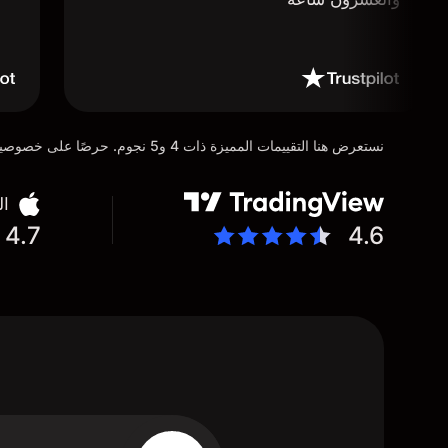
نستعرض هنا التقييمات المميزة ذات 4 و5 نجوم. حرصًا على خصوصية عملائنا، تم إخفاء التفاصيل الشخصية للمستخدمين عن عمد تماشيًا مع متطلبات لائحة حماية البيانات العامة (GDPR)
ال
4.7
4.6