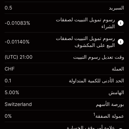
السبريد
0.5
هذا السوق المالي متاح للتداول من خلال عقود
رسوم تمويل التبييت لصفقات
الفروقات.
-0.01083
%
الشراء
اعرف المزيد عن:
رسوم تمويل التبييت لصفقات
-0.01140
%
عقود الفروقات
البيع على المكشوف
وقت تعديل رسوم التبييت
21:00
(UTC)
العملة
الهامش. استثمارك
CHF 1,000.00
CHF
رسوم التبييت
الحد الأدنى للكمية المتداولة
0.1
-0.010826
%
الرسوم من قيمة الصفقة
(-CHF 2.17)
الكاملة
الهامش
%
5.00
الهامش. استثمارك
CHF 1,000.00
حجم الصفقة بالرافعة المالية ~
CHF 20,000.00
بورصة الأسهم
رسوم التبييت
Switzerland
الأموال من الرافعة المالية ~ دولار
CHF 19,000.00
-0.011396
%
الرسوم من قيمة الصفقة
(-CHF 2.28)
1
عمولة الصفقة
0%
الكاملة
انتقل إلى المنصة
حجم الصفقة بالرافعة المالية ~
CHF 20,000.00
علاوة أمر وقف الخسارة