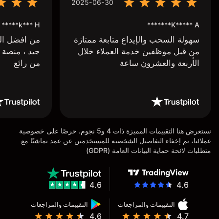
2025-06-30
k*** H*****
K***** A*******
سهولة السحب والإيداع متابعة ممتازة
من افضل البر
من قبل موظفين خدمة العملاء خلال
جيد ، منصة 
الأربعة والعشرون ساعة
من رائع
نستعرض هنا التقييمات المميزة ذات 4 و5 نجوم. حرصًا على خصوصية
عملائنا، تم إخفاء التفاصيل الشخصية للمستخدمين عن عمد تماشيًا مع
متطلبات لائحة حماية البيانات العامة (GDPR)
4.6
4.6
التقييمات والمراجعات
التقييمات والمراجعات
4.6
4.7