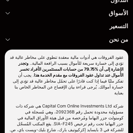
الأسواق
التسعير
من نحن
عقود الفروقات هي أدوات مالية معقدة تنطوي على مخاطر عالية قد
تؤدي إلى خسارة سريعة للأموال بسبب الرافعة المالية..
وتجدر
الإشارة إلى أن %79.75 من حسابات المستثمرين الأفراد تخسر
الأموال عند تداول عقود الفروقات مع مقدم الخدمة هذا
.
يجب أن
تفكر مليّا فيما إذا كنت قادرًا على تحمّل مخاطر عالية قد تؤدي إلى
خسارة أموالك. يُرجى قراءة بيان الإفصاح عن المخاطر الخاص بنا
بعناية
شركة Capital Com Online Investments Ltd هي شركة ذات
مسؤولية محدودة تحمل رقم 209236B، وهي مُسجلة في
كومنولث جزر البهاما ومُرخصة من قبل هيئة الأوراق المالية في
جزر البهاما تحت رقم ترخيص SIA-F245. يقع المكتب المُسجّل
للشركة في 3 بايسايد إكزكيوتيف بارك، شارع بليك-ويست باي، ص.