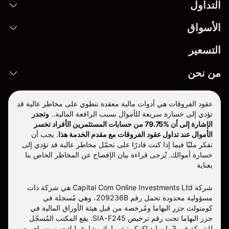
التداول
الأسواق
التسعير
من نحن
عقود الفروقات هي أدوات مالية معقدة تنطوي على مخاطر عالية قد
تؤدي إلى خسارة سريعة للأموال بسبب الرافعة المالية..
وتجدر
الإشارة إلى أن %79.75 من حسابات المستثمرين الأفراد تخسر
الأموال عند تداول عقود الفروقات مع مقدم الخدمة هذا
.
يجب أن
تفكر مليّا فيما إذا كنت قادرًا على تحمّل مخاطر عالية قد تؤدي إلى
خسارة أموالك. يُرجى قراءة بيان الإفصاح عن المخاطر الخاص بنا
بعناية
شركة Capital Com Online Investments Ltd هي شركة ذات
مسؤولية محدودة تحمل رقم 209236B، وهي مُسجلة في
كومنولث جزر البهاما ومُرخصة من قبل هيئة الأوراق المالية في
جزر البهاما تحت رقم ترخيص SIA-F245. يقع المكتب المُسجّل
للشركة في 3 بايسايد إكزكيوتيف بارك، شارع بليك-ويست باي، ص.