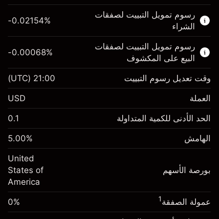
هذا السوق المالي متاح للتداول من خلال عقود
رسوم تمويل التبييت لصفقات
الفروقات.
-0.02154
%
الشراء
اعرف المزيد عن:
رسوم تمويل التبييت لصفقات
-0.00068
%
عقود الفروقات
البيع على المكشوف
وقت تعديل رسوم التبييت
21:00
(UTC)
العملة
الهامش. استثمارك
$1,000.00
USD
-0.02154
الحد الأدنى للكمية المتداولة
0.1
رسوم التبييت
%
الرسوم من قيمة الصفقة الكاملة
(-$4.31)
الهامش
%
5.00
الهامش. استثمارك
$1,000.00
حجم الصفقة بالرافعة المالية ~
$20,000.00
United
-0.000682
الأموال من الرافعة المالية ~ دولار
$19,000.00
رسوم التبييت
بورصة الأسهم
%
States of
الرسوم من قيمة الصفقة الكاملة
(-$0.14)
America
انتقل إلى المنصة
حجم الصفقة بالرافعة المالية ~
$20,000.00
1
عمولة الصفقة
0%
الأموال من الرافعة المالية ~ دولار
$19,000.00