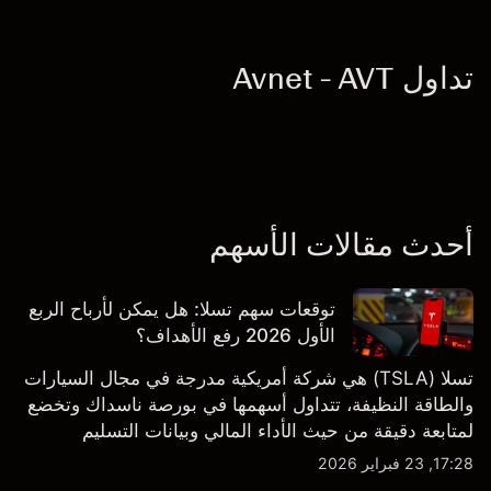
تداول Avnet - AVT
أحدث مقالات الأسهم
توقعات سهم تسلا: هل يمكن لأرباح الربع
الأول 2026 رفع الأهداف؟
تسلا (TSLA) هي شركة أمريكية مدرجة في مجال السيارات
والطاقة النظيفة، تتداول أسهمها في بورصة ناسداك وتخضع
لمتابعة دقيقة من حيث الأداء المالي وبيانات التسليم
والتطورات في التكنولوجيا والتصنيع. استكشف أهداف أسعار
17:28, 23 فبراير 2026
TSLA من طرف ثالث والتحليل الفني.