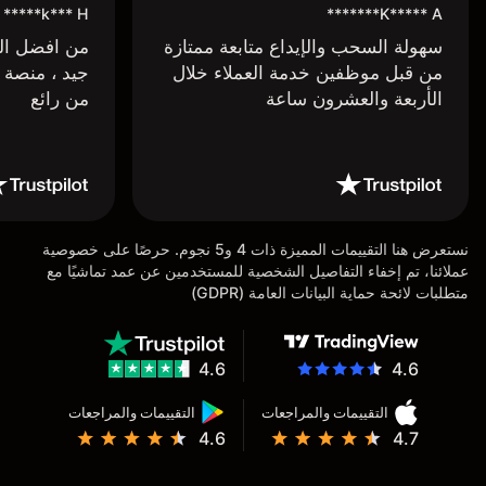
k*** H*****
K***** A*******
سهولة السحب والإيداع متابعة ممتازة
من افضل البر
من قبل موظفين خدمة العملاء خلال
جيد ، منصة 
الأربعة والعشرون ساعة
من رائع
نستعرض هنا التقييمات المميزة ذات 4 و5 نجوم. حرصًا على خصوصية
عملائنا، تم إخفاء التفاصيل الشخصية للمستخدمين عن عمد تماشيًا مع
متطلبات لائحة حماية البيانات العامة (GDPR)
4.6
4.6
التقييمات والمراجعات
التقييمات والمراجعات
4.6
4.7