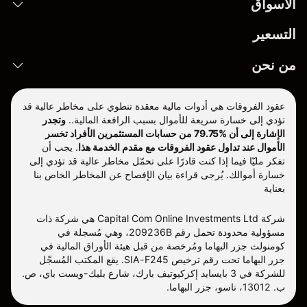
الأسواق
التسعير
من نحن
عقود الفروقات هي أدوات مالية معقدة تنطوي على مخاطر عالية قد
تؤدي إلى خسارة سريعة للأموال بسبب الرافعة المالية..
وتجدر
الإشارة إلى أن %79.75 من حسابات المستثمرين الأفراد تخسر
الأموال عند تداول عقود الفروقات مع مقدم الخدمة هذا
.
يجب أن
تفكر مليّا فيما إذا كنت قادرًا على تحمّل مخاطر عالية قد تؤدي إلى
خسارة أموالك. يُرجى قراءة بيان الإفصاح عن المخاطر الخاص بنا
بعناية
شركة Capital Com Online Investments Ltd هي شركة ذات
مسؤولية محدودة تحمل رقم 209236B، وهي مُسجلة في
كومنولث جزر البهاما ومُرخصة من قبل هيئة الأوراق المالية في
جزر البهاما تحت رقم ترخيص SIA-F245. يقع المكتب المُسجّل
للشركة في 3 بايسايد إكزكيوتيف بارك، شارع بليك-ويست باي، ص.
ب. 13012، ناسو، جزر البهاما.