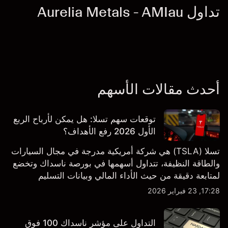
تداول Aurelia Metals - AMIau
أحدث مقالات الأسهم
توقعات سهم تسلا: هل يمكن لأرباح الربع
الأول 2026 رفع الأهداف؟
تسلا (TSLA) هي شركة أمريكية مدرجة في مجال السيارات
والطاقة النظيفة، تتداول أسهمها في بورصة ناسداك وتخضع
لمتابعة دقيقة من حيث الأداء المالي وبيانات التسليم
والتطورات في التكنولوجيا والتصنيع. استكشف أهداف أسعار
17:28, 23 فبراير 2026
TSLA من طرف ثالث والتحليل الفني.
التداول على مؤشر ناسداك 100 فوق