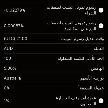
هذا السوق المالي متاح للتداول من خلال عقود
رسوم تمويل التبييت لصفقات
الفروقات.
-0.02279
%
الشراء
اعرف المزيد عن:
رسوم تمويل التبييت لصفقات
0.00087
%
عقود الفروقات
البيع على المكشوف
وقت تعديل رسوم التبييت
21:00
(UTC)
العملة
الهامش. استثمارك
A$1,000.00
AUD
-0.022788
الحد الأدنى للكمية المتداولة
100
رسوم التبييت
%
الرسوم من قيمة الصفقة الكاملة
(-A$4.56)
الهامش
%
5.00
الهامش. استثمارك
A$1,000.00
حجم الصفقة بالرافعة المالية ~
A$20,000.00
بورصة الأسهم
رسوم التبييت
%
0.00087
Australia
الأموال من الرافعة المالية ~ دولار
A$19,000.00
الرسوم من قيمة الصفقة الكاملة
(A$0.17)
1
عمولة الصفقة
0%
حجم الصفقة بالرافعة المالية ~
A$20,000.00
انتقل إلى المنصة
الأموال من الرافعة المالية ~ دولار
A$19,000.00
علاوة أمر وقف الخسارة
1
%
المضمون