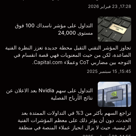
والتطورات في التكنولوجيا والتصنيع. استكشف أهداف أسعار
17:28, 23 فبراير 2026
TSLA من طرف ثالث والتحليل الفني.
التداول على مؤشر ناسداك 100 فوق
مستوى 24,000
تجاوز المؤشر التقني الثقيل محطة جديدة تعزز النظرة الفنية
الصاعدة، لكن من حيث المعنويات فهي قصة انقسام في
التوجه بين مضاربي CoT وعملاء Capital.com.
15:45, 15 سبتمبر 2025
التداول على سهم Nvidia بعد الاعلان عن
نتائج الأرباح الفصلية
تراجع السهم بأكثر من 3% في التداولات الممتدة بعد
الحدث، دون أن يؤثر ذلك على معظم المؤشرات الفنية
الرئيسية، حيث لا يزال انحياز عملاء المنصة في منطقة
الشراء المفرط.