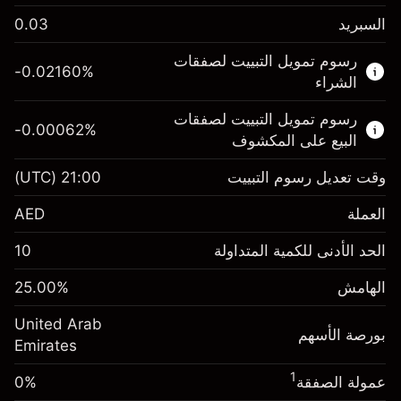
السبريد
0.03
هذا السوق المالي متاح للتداول من خلال عقود
رسوم تمويل التبييت لصفقات
الفروقات.
-0.02160
%
الشراء
اعرف المزيد عن:
رسوم تمويل التبييت لصفقات
-0.00062
%
عقود الفروقات
البيع على المكشوف
وقت تعديل رسوم التبييت
21:00
(UTC)
العملة
الهامش. استثمارك
AED 1,000.00
AED
رسوم التبييت
الحد الأدنى للكمية المتداولة
10
-0.0216
%
الرسوم من قيمة الصفقة
(-AED 0.86)
الكاملة
الهامش
%
25.00
الهامش. استثمارك
AED 1,000.00
حجم الصفقة بالرافعة المالية ~
AED 4,000.00
رسوم التبييت
United Arab
الأموال من الرافعة المالية ~ دولار
AED 3,000.00
-0.000622
%
بورصة الأسهم
الرسوم من قيمة الصفقة
Emirates
(-AED 0.02)
الكاملة
1
عمولة الصفقة
0%
انتقل إلى المنصة
حجم الصفقة بالرافعة المالية ~
AED 4,000.00