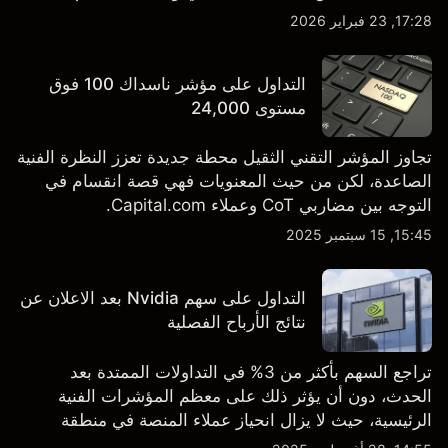
والتطورات في التكنولوجيا والتصنيع. استكشف أهداف أسعار
17:28, 23 فبراير 2026
TSLA من طرف ثالث والتحليل الفني.
التداول على مؤشر ناسداك 100 فوق
مستوى 24,000
تجاوز المؤشر التقني الثقيل محطة جديدة تعزز النظرة الفنية
الصاعدة، لكن من حيث المعنويات فهي قصة انقسام في
التوجه بين مضاربي CoT وعملاء Capital.com.
15:45, 15 سبتمبر 2025
التداول على سهم Nvidia بعد الاعلان عن
نتائج الأرباح الفصلية
تراجع السهم بأكثر من 3% في التداولات الممتدة بعد
الحدث، دون أن يؤثر ذلك على معظم المؤشرات الفنية
الرئيسية، حيث لا يزال انحياز عملاء المنصة في منطقة
الشراء المفرط.