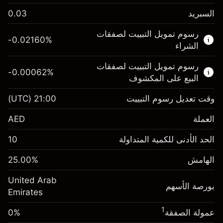
السبريد
0.03
هذا السوق المالي متاح للتداول من خلال عقود
رسوم تمويل التبييت لصفقات
الفروقات.
-0.02160
%
الشراء
اعرف المزيد عن:
رسوم تمويل التبييت لصفقات
-0.00062
%
عقود الفروقات
البيع على المكشوف
وقت تعديل رسوم التبييت
21:00
(UTC)
العملة
الهامش. استثمارك
AED 1,000.00
AED
رسوم التبييت
الحد الأدنى للكمية المتداولة
10
-0.0216
%
الرسوم من قيمة الصفقة
(-AED 0.86)
الكاملة
الهامش
%
25.00
الهامش. استثمارك
AED 1,000.00
حجم الصفقة بالرافعة المالية ~
AED 4,000.00
رسوم التبييت
United Arab
الأموال من الرافعة المالية ~ دولار
AED 3,000.00
-0.000622
%
بورصة الأسهم
الرسوم من قيمة الصفقة
Emirates
(-AED 0.02)
الكاملة
1
عمولة الصفقة
0%
انتقل إلى المنصة
حجم الصفقة بالرافعة المالية ~
AED 4,000.00