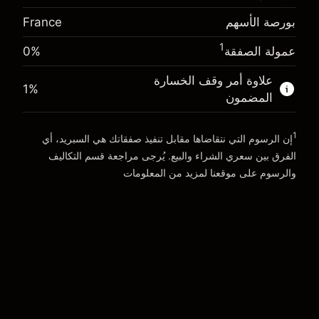
-0.004915
الأموال من الرافعة المالية ~ دولار
€1,000.00
رسوم التبييت
بورصة الأسهم
France
%
الرسوم من قيمة الصفقة الكاملة
(-€0.10)
1
عمولة الصفقة
0%
انتقل إلى المنصة
حجم الصفقة بالرافعة المالية ~
€2,000.00
الأموال من الرافعة المالية ~ دولار
€1,000.00
علاوة أمر وقف الخسارة
1
%
المضمون
انتقل إلى المنصة
1
إن الرسوم التي نتقاضاها مقابل تنفيذ صفقاتك هي السبريد، أي
الفرق بين سعري الشراء والبيع. يُرجى مراجعة قسم
التكاليف
والرسوم
على موقعنا لمزيد من المعلومات