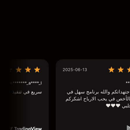
2025-06-13
**
h*******_a****_l***
تهداتكم والله برنامج سهل في
سريع في تنفيذ الاوا
لأخص في يحب الارباح اشكركم
لبي ❤️❤️❤️