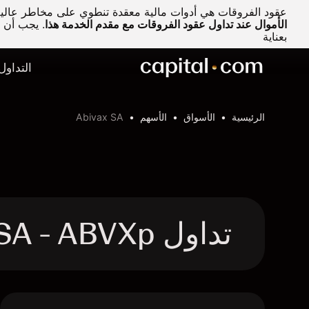
عقود الفروقات هي أدوات مالية معقدة تنطوي على مخاطر عالية 
الأموال عند تداول عقود الفروقات مع مقدم الخدمة هذا
.
يجب أن تف
بعناية
التداول
الرئيسية
الأسواق
الأسهم
Abivax SA
تداول Abivax SA - ABVXp عقد الفروقات