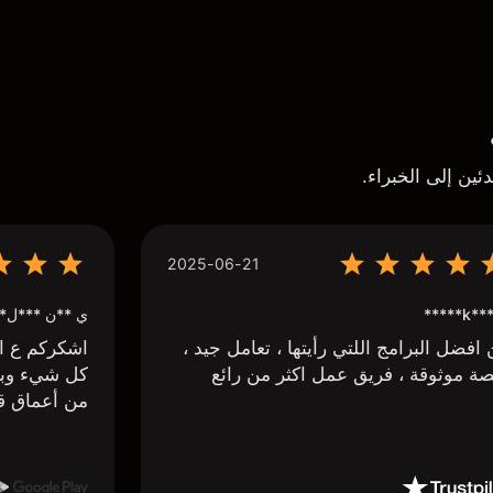
ئين إلى الخبراء.
2025-06-21
k*** H*
ي **ن ***ل*
افضل البرامج اللتي رأيتها ، تعامل جيد ،
اشكركم ع اج
ة موثوقة ، فريق عمل اكثر من رائع
كل شيء وبا
من أعماق ق