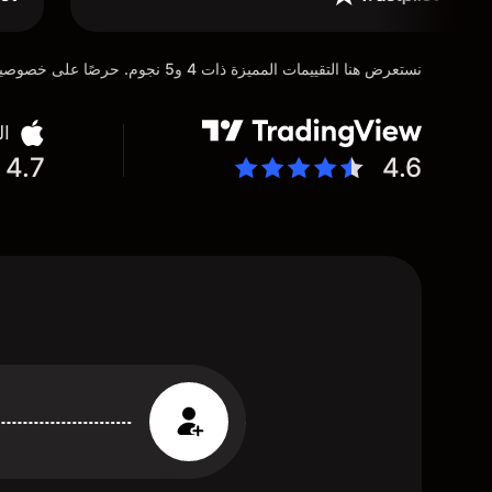
نستعرض هنا التقييمات المميزة ذات 4 و5 نجوم. حرصًا على خصوصية عملائنا، تم إخفاء التفاصيل الشخصية للمستخدمين عن عمد تماشيًا مع متطلبات لائحة حماية البيانات العامة (GDPR)
ال
4.7
4.6