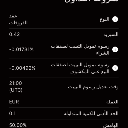
عقد
النوع
الفروقات
السبريد
0.42
هذا السوق المالي متاح للتداول من خلال عقود
الفروقات.
رسوم تمويل التبييت لصفقات
-0.01731
%
الشراء
اعرف المزيد عن:
رسوم تمويل التبييت لصفقات
عقود الفروقات
-0.00492
%
البيع على المكشوف
21:00
وقت تعديل رسوم التبييت
(UTC)
الهامش. استثمارك
€1,000.00
العملة
EUR
-0.017307
رسوم التبييت
%
الحد الأدنى للكمية المتداولة
0.1
الرسوم من قيمة الصفقة الكاملة
(-€0.35)
الهامش. استثمارك
€1,000.00
الهامش
%
50.00
حجم الصفقة بالرافعة المالية ~
€2,000.00