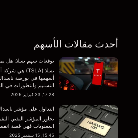
أحدث مقالات الأسهم
توقعات سهم تسلا: هل يمكن لأرباح ال
تسلا (TSLA) هي
أسهمها في بورصة ناسداك و
طرف ثالث والتحليل الفني
17:28, 23 فبراير 2026
التداول على مؤشر ناسداك 100 فوق مستوى 000
تجاوز المؤشر التقني الثق
المعنويات فهي قصة انقسام في التوجه
15:45, 15 سبتمبر 2025