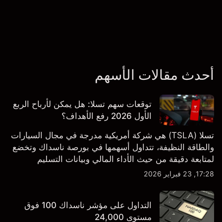
أحدث مقالات الأسهم
توقعات سهم تسلا: هل يمكن لأرباح الربع
الأول 2026 رفع الأهداف؟
تسلا (TSLA) هي شركة أمريكية مدرجة في مجال السيارات
والطاقة النظيفة، تتداول أسهمها في بورصة ناسداك وتخضع
لمتابعة دقيقة من حيث الأداء المالي وبيانات التسليم
والتطورات في التكنولوجيا والتصنيع. استكشف أهداف أسعار
17:28, 23 فبراير 2026
TSLA من طرف ثالث والتحليل الفني.
التداول على مؤشر ناسداك 100 فوق
مستوى 24,000