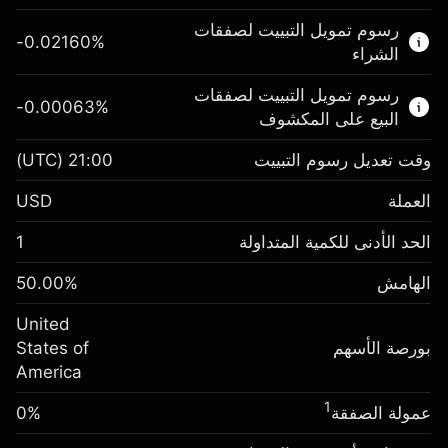
هذا السوق المالي متاح للتداول من خلال عقود
رسوم تمويل التبييت لصفقات
الفروقات.
-0.02160
%
الشراء
اعرف المزيد عن:
رسوم تمويل التبييت لصفقات
-0.00063
%
عقود الفروقات
البيع على المكشوف
وقت تعديل رسوم التبييت
21:00
(UTC)
العملة
الهامش. استثمارك
$1,000.00
USD
-0.021596
الحد الأدنى للكمية المتداولة
1
رسوم التبييت
%
الرسوم من قيمة الصفقة الكاملة
(-$0.43)
الهامش
%
50.00
الهامش. استثمارك
$1,000.00
حجم الصفقة بالرافعة المالية ~
$2,000.00
United
-0.000626
الأموال من الرافعة المالية ~ دولار
$1,000.00
رسوم التبييت
بورصة الأسهم
%
States of
الرسوم من قيمة الصفقة الكاملة
(-$0.01)
America
انتقل إلى المنصة
حجم الصفقة بالرافعة المالية ~
$2,000.00
1
عمولة الصفقة
0%
الأموال من الرافعة المالية ~ دولار
$1,000.00