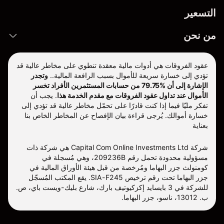
التسعير
من نحن
عقود الفروقات هي أدوات مالية معقدة تنطوي على مخاطر عالية قد
تؤدي إلى خسارة سريعة للأموال بسبب الرافعة المالية..
وتجدر
الإشارة إلى أن %79.75 من حسابات المستثمرين الأفراد تخسر
الأموال عند تداول عقود الفروقات مع مقدم الخدمة هذا
.
يجب أن
تفكر مليّا فيما إذا كنت قادرًا على تحمّل مخاطر عالية قد تؤدي إلى
خسارة أموالك. يُرجى قراءة بيان الإفصاح عن المخاطر الخاص بنا
بعناية
شركة Capital Com Online Investments Ltd هي شركة ذات
مسؤولية محدودة تحمل رقم 209236B، وهي مُسجلة في
كومنولث جزر البهاما ومُرخصة من قبل هيئة الأوراق المالية في
جزر البهاما تحت رقم ترخيص SIA-F245. يقع المكتب المُسجّل
للشركة في 3 بايسايد إكزكيوتيف بارك، شارع بليك-ويست باي، ص.
ب. 13012، ناسو، جزر البهاما.