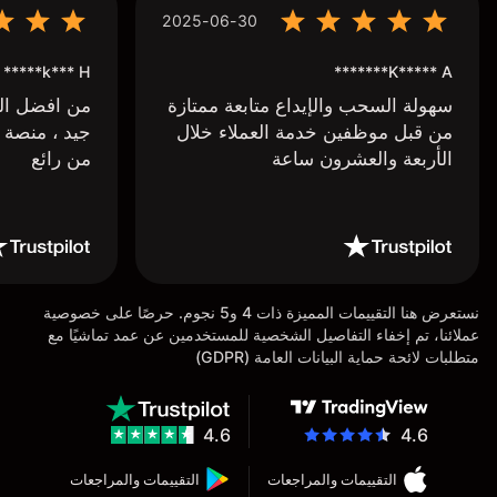
2025-06-30
k*** H*****
K***** A*******
سهولة السحب والإيداع متابعة ممتازة
من افضل البر
من قبل موظفين خدمة العملاء خلال
جيد ، منصة 
الأربعة والعشرون ساعة
من رائع
نستعرض هنا التقييمات المميزة ذات 4 و5 نجوم. حرصًا على خصوصية
عملائنا، تم إخفاء التفاصيل الشخصية للمستخدمين عن عمد تماشيًا مع
متطلبات لائحة حماية البيانات العامة (GDPR)
4.6
4.6
التقييمات والمراجعات
التقييمات والمراجعات