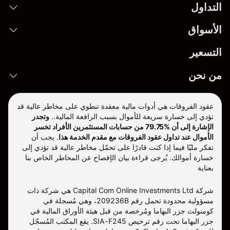
التداول
الأسواق
التسعير
من نحن
عقود الفروقات هي أدوات مالية معقدة تنطوي على مخاطر عالية قد
تؤدي إلى خسارة سريعة للأموال بسبب الرافعة المالية..
وتجدر
الإشارة إلى أن %79.75 من حسابات المستثمرين الأفراد تخسر
الأموال عند تداول عقود الفروقات مع مقدم الخدمة هذا
.
يجب أن
تفكر مليّا فيما إذا كنت قادرًا على تحمّل مخاطر عالية قد تؤدي إلى
خسارة أموالك. يُرجى قراءة بيان الإفصاح عن المخاطر الخاص بنا
بعناية
شركة Capital Com Online Investments Ltd هي شركة ذات
مسؤولية محدودة تحمل رقم 209236B، وهي مُسجلة في
كومنولث جزر البهاما ومُرخصة من قبل هيئة الأوراق المالية في
جزر البهاما تحت رقم ترخيص SIA-F245. يقع المكتب المُسجّل