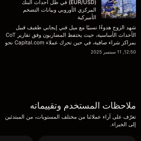
(EUR/USD) في ظل أحداث البنك
المركزي الأوروبي وبيانات التضخم
الأميركية
شهد الزوج هدوءًا نسبيًا مع ميل فني إيجابي طفيف قبيل
الأحداث الأساسية، حيث يحتفظ المضاربون وفق تقارير CoT
بمراكز شراء صافية، في حين تحرك عملاء Capital.com نحو
الحياد.
12:50, 11 سبتمبر 2025
ملاحظات المستخدم وتقييماته
تعرّف على آراء عملائنا من مختلف المستويات، من المبتدئين
إلى الخبراء.