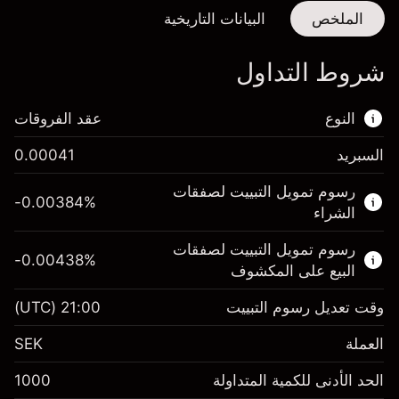
الملخص
البيانات التاريخية
شروط التداول
النوع
عقد الفروقات
السبريد
0.00041
هذا السوق المالي متاح للتداول من خلال عقود
رسوم تمويل التبييت لصفقات
الفروقات.
-0.00384
%
الشراء
اعرف المزيد عن:
رسوم تمويل التبييت لصفقات
-0.00438
%
عقود الفروقات
البيع على المكشوف
وقت تعديل رسوم التبييت
21:00
(UTC)
العملة
الهامش. استثمارك
SEK 1,000.00
SEK
رسوم التبييت
الحد الأدنى للكمية المتداولة
1000
-0.00384
%
الرسوم من قيمة الصفقة