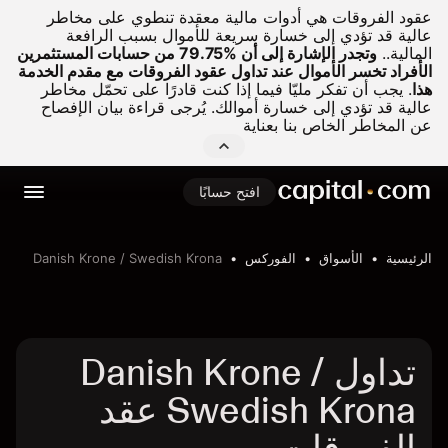
عقود الفروقات هي أدوات مالية معقدة تنطوي على مخاطر
عالية قد تؤدي إلى خسارة سريعة للأموال بسبب الرافعة
المالية..
وتجدر الإشارة إلى أن %79.75 من حسابات المستثمرين
الأفراد تخسر الأموال عند تداول عقود الفروقات مع مقدم الخدمة
هذا
.
يجب أن تفكر مليّا فيما إذا كنت قادرًا على تحمّل مخاطر
عالية قد تؤدي إلى خسارة أموالك. يُرجى قراءة بيان الإفصاح
عن المخاطر الخاص بنا بعناية
افتح حسابًا
الرئيسية
الأسواق
الفوركس
Danish Krone / Swedish Krona
تداول Danish Krone /
Swedish Krona عقد