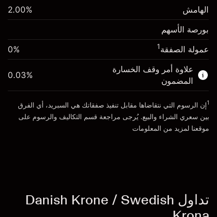
(-SEK 1.92)
الكاملة
الهامش
%
2.00
الهامش. استثمارك
SEK 1,000.00
حجم الصفقة بالرافعة المالية ~
SEK 50,000.00
بورصة الأسهم
رسوم التبييت
الأموال من الرافعة المالية ~ دولار
SEK 49,000.00
-0.00438
%
الرسوم من قيمة الصفقة
(-SEK 2.19)
1
عمولة الصفقة
0%
الكاملة
انتقل إلى المنصة
حجم الصفقة بالرافعة المالية ~
SEK 50,000.00
علاوة أمر وقف الخسارة
0.03
%
الأموال من الرافعة المالية ~ دولار
SEK 49,000.00
المضمون
1
إن الرسوم التي نتقاضاها مقابل تنفيذ صفقاتك هي السبريد، أي الفرق
انتقل إلى المنصة
بين سعري الشراء والبيع. يُرجى مراجعة قسم
التكاليف والرسوم
على
موقعنا لمزيد من المعلومات
تداول Danish Krone / Swedish
Krona