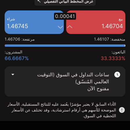
عرض المخطط البياني التفصيلي
0.00041
بيع
شراء
1.46745
1.46704
منخفضة
:
1.46107
مرتفعة
:
1.46706
البائعون:
المشترون:
66.6667%
33.3333%
ساعات التداول في السوق (التوقيت
العالمي المُنسّق)
مفتوح الآن
الأداء السابق لا يعتبر مؤشرًا يعُتمد عليه للنتائج المستقبلية. الأسعار
الموضحة للأسهم هي أرقام استرشادية، وقد تختلف عن الأسعار
اللحظية في السوق.