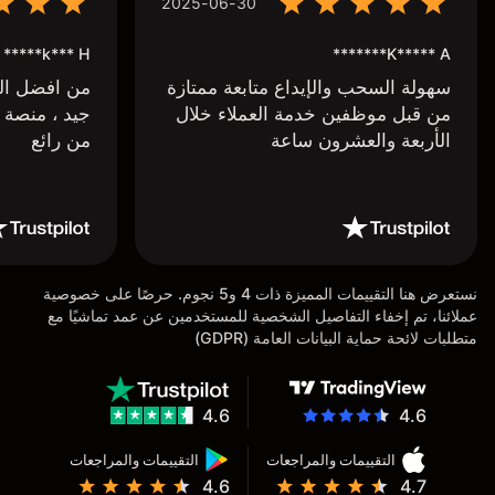
2025-06-30
k*** H*****
K***** A*******
سهولة السحب والإيداع متابعة ممتازة
من افضل البر
من قبل موظفين خدمة العملاء خلال
جيد ، منصة 
الأربعة والعشرون ساعة
من رائع
نستعرض هنا التقييمات المميزة ذات 4 و5 نجوم. حرصًا على خصوصية
عملائنا، تم إخفاء التفاصيل الشخصية للمستخدمين عن عمد تماشيًا مع
متطلبات لائحة حماية البيانات العامة (GDPR)
4.6
4.6
التقييمات والمراجعات
التقييمات والمراجعات
4.6
4.7