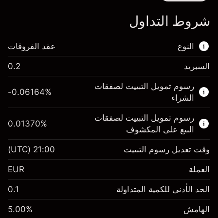
شروط التداول
النوع
عقد الفروقات
السبريد
0.2
هذا السوق المالي متاح للتداول من خلال عقود
رسوم تمويل التبييت لصفقات
الفروقات.
-0.06164
%
الشراء
اعرف المزيد عن:
رسوم تمويل التبييت لصفقات
0.01370
%
عقود الفروقات
البيع على المكشوف
وقت تعديل رسوم التبييت
21:00
(UTC)
العملة
الهامش. استثمارك
€1,000.00
EUR
-0.061644
الحد الأدنى للكمية المتداولة
0.1
رسوم التبييت
%
الرسوم من قيمة الصفقة الكاملة
(-€12.33)
الهامش
%
5.00
الهامش. استثمارك
€1,000.00