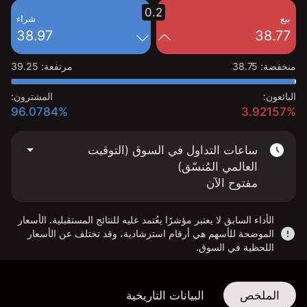
0.2
بيع
شراء
38.97
38.77
منخفضة
:
38.75
مرتفعة
:
39.25
البائعون:
المشترون:
96.0784%
3.92157%
ساعات التداول في السوق (التوقيت
العالمي المُنسّق)
مفتوح الآن
الأداء السابق لا يعتبر مؤشرًا يعُتمد عليه للنتائج المستقبلية. الأسعار
الموضحة للأسهم هي أرقام استرشادية، وقد تختلف عن الأسعار
اللحظية في السوق.
الملخص
البيانات التاريخية