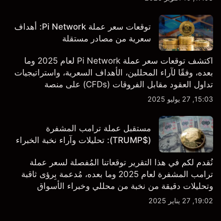
121,088.50 دولارًا.
توقعات سعر عملة Pi Network: أهداف
سعرية من مصادر مستقلة
اكتشف توقعات سعر عملة Pi Network لعام 2025 وما
بعده، وفقًا لآراء المحللين، الأهداف السعرية، واستراتيجيات
تداول العقود مقابل الفروقات (CFDs) على منصة
Capital.com.
15:03, 27 يوليو 2025
مستقبل عملة ترامب المشفرة
($TRUMP): تحليلات وآراء نخبة الخبراء
نُقدم لكم في هذا التقرير توقعاتنا المُفصلة لسعر عملة
ترامب المشفرة لعام 2025 وما بعده، مُدعمة بِرؤى ثاقبة
وتحليلات دقيقة من نخبة من محللي وخبراء الأسواق
المتخصصين
19:02, 27 يناير 2025