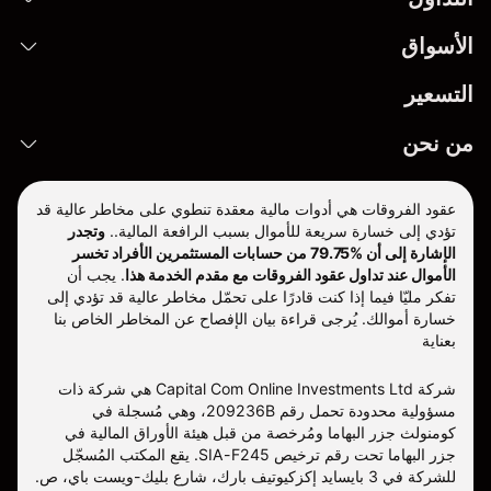
الأسواق
التسعير
من نحن
عقود الفروقات هي أدوات مالية معقدة تنطوي على مخاطر عالية قد
تؤدي إلى خسارة سريعة للأموال بسبب الرافعة المالية..
وتجدر
الإشارة إلى أن %79.75 من حسابات المستثمرين الأفراد تخسر
الأموال عند تداول عقود الفروقات مع مقدم الخدمة هذا
.
يجب أن
تفكر مليّا فيما إذا كنت قادرًا على تحمّل مخاطر عالية قد تؤدي إلى
خسارة أموالك. يُرجى قراءة بيان الإفصاح عن المخاطر الخاص بنا
بعناية
شركة Capital Com Online Investments Ltd هي شركة ذات
مسؤولية محدودة تحمل رقم 209236B، وهي مُسجلة في
كومنولث جزر البهاما ومُرخصة من قبل هيئة الأوراق المالية في
جزر البهاما تحت رقم ترخيص SIA-F245. يقع المكتب المُسجّل
للشركة في 3 بايسايد إكزكيوتيف بارك، شارع بليك-ويست باي، ص.