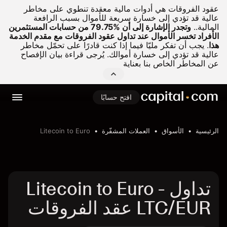
عقود الفروقات هي أدوات مالية معقدة تنطوي على مخاطر
عالية قد تؤدي إلى خسارة سريعة للأموال بسبب الرافعة
المالية..
وتجدر الإشارة إلى أن %79.75 من حسابات المستثمرين
الأفراد تخسر الأموال عند تداول عقود الفروقات مع مقدم الخدمة
هذا
.
يجب أن تفكر مليّا فيما إذا كنت قادرًا على تحمّل مخاطر
عالية قد تؤدي إلى خسارة أموالك. يُرجى قراءة بيان الإفصاح
عن المخاطر الخاص بنا بعناية
افتح حسابًا
الرئيسية
الأسواق
العملات المشفّرة
Litecoin to Euro
تداول Litecoin to Euro -
LTC/EUR عقد الفروقات