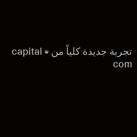
ت
ج
ر
ب
ة
ج
د
ي
د
ة
ك
ل
ي
ا
م
ن
l
a
t
i
p
a
c
c
o
m