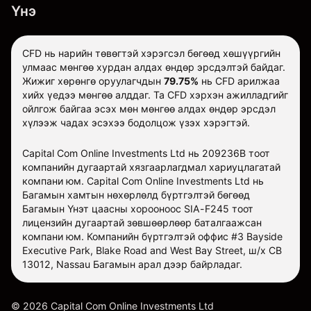
Үнэ
CFD нь нарийн төвөгтэй хэрэгсэл бөгөөд хөшүүргийн
улмаас мөнгөө хурдан алдах өндөр эрсдэлтэй байдаг.
Жижиг хөрөнгө оруулагчдын
79.75%
нь CFD арилжаа
хийх үедээ мөнгөө алддаг. Та CFD хэрхэн ажилладгийг
ойлгож байгаа эсэх мөн мөнгөө алдах өндөр эрсдэл
хүлээж чадах эсэхээ бодолцож үзэх хэрэгтэй.
Capital Com Online Investments Ltd нь 209236B тоот
компанийн дугаартай хязгаарлагдмал хариуцлагатай
компани юм. Capital Com Online Investments Ltd нь
Багамын хамтын нөхөрлөлд бүртгэлтэй бөгөөд
Багамын Үнэт цаасны хорооноос SIA-F245 тоот
лицензийн дугаартай зөвшөөрлөөр баталгаажсан
компани юм. Компанийн бүртгэлтэй оффис #3 Bayside
Executive Park, Blake Road and West Bay Street, ш/х CB
13012, Nassau Багамын арал дээр байрладаг.
©
2026
Capital Com Online Investments Ltd