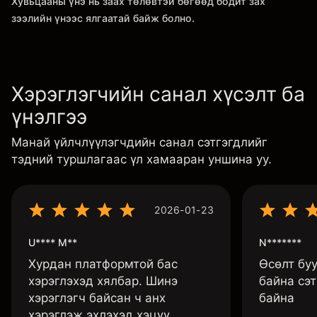
Хувьцааны үнэ нь заах төлөвтэй бөгөөд бодит зах
зээлийн үнээс ялгаатай байж болно.
Хэрэглэгчийн санал хүсэлт ба
үнэлгээ
Манай үйлчлүүлэгчдийн санал сэтгэгдлийг
тэдний туршлагаас үл хамааран уншина уу.
2026-01-23
U**** M**
N*******
Хурдан платформтой бас
Өсөлт бу
хэрэглэхэд хялбар. Шинэ
байна сэт
хэрэглэгч байсан ч анх
байна
хэрэглэж эхлэхэд хэцүү