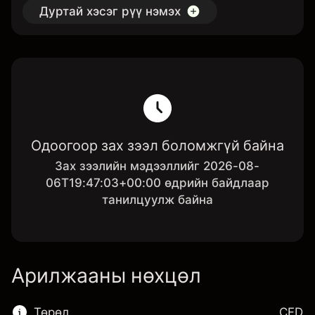
Дуртай хэсэг рүү нэмэх
Одоогоор зах зээл боломжгүй байна
Зах зээлийн мэдээллийг 2026-08-
06T19:47:03+00:00 өдрийн байдлаар
танилцуулж байна
Арилжааны нөхцөл
Төрөл
CFD