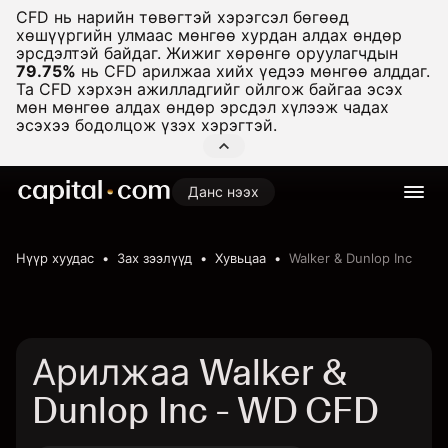
CFD нь нарийн төвөгтэй хэрэгсэл бөгөөд
хөшүүргийн улмаас мөнгөө хурдан алдах өндөр
эрсдэлтэй байдаг. Жижиг хөрөнгө оруулагчдын
79.75%
нь CFD арилжаа хийх үедээ мөнгөө алддаг.
Та CFD хэрхэн ажилладгийг ойлгож байгаа эсэх
мөн мөнгөө алдах өндөр эрсдэл хүлээж чадах
эсэхээ бодолцож үзэх хэрэгтэй.
Данс нээх
Нүүр хуудас
Зах зээлүүд
Хувьцаа
Walker & Dunlop Inc
Арилжаа Walker &
Dunlop Inc - WD CFD