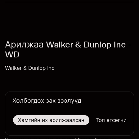
Арилжаа Walker & Dunlop Inc -
WD
Walker & Dunlop Inc
Холбогдох зах зээлүүд
Хамгийн их арилжаалсан
Топ өгсөгчид