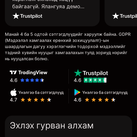
байгаагүй. Ялангуяа демо
данс нь их хэрэгтэй ба
дадлага хийж төрөл бүрийн
функцуудийг нь туршиж үзэхэд
Манай 4 ба 5 одтой сэтгэгдлүүдийг харуулж байна. GDPR
дэмтэй.
(Мэдээлэл хамгаалах ерөнхий зохицуулалт)-ын
шаардлагын дагуу хэрэглэгчийн тодорхой мэдээллийг
тэдний хувийн нууцыг хамгаалахын тулд зориуд нэрийг
нь нууцалсан болно.
4.6
4.6
Үнэлгээ ба сэтгэгдлүүд
Үнэлгээ ба сэтгэгдлүүд
4.7
4.6
Эхлэх гурван алхам