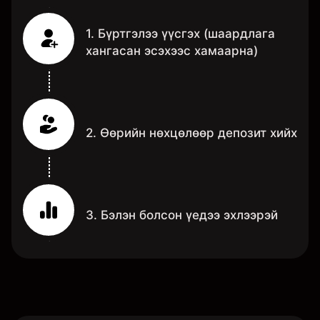
1. Бүртгэлээ үүсгэх (шаардлага
хангасан эсэхээс хамаарна)
2. Өөрийн нөхцөлөөр депозит хийх
3. Бэлэн болсон үедээ эхлээрэй