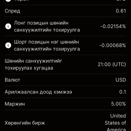
Спред
0.61
Энэ санхүүгийн зах зээл зөвхөн CFD
Лонг позицын шөнийн
арилжаанд зориулагдсан.
-0.02154
%
санхүүжилтийн тохируулга
Дэлгэрэнгүй мэдээллийг:
Шорт позицын нэг шөнийн
-0.00068
%
CFD-үүд
санхүүжилтийн тохируулга
Шөнийн санхүүжилтийг
21:00
(UTC)
тохируулах хугацаа
Валют
USD
Маржин. Таны хөрөнгө
$1,000.00
оруулалт
Арилжаалсан доод хэмжээ
0.1
Шөнийн санхүүжилтийн
Маржин. Таны хөрөнгө
-0.02154
$1,000.00
Маржин
тохируулга
5.00
%
оруулалт
%
Позицын бүрэн хэмжээнээс
(-$4.31)
Шөнийн санхүүжилтийн
United
авах төлбөр
-0.000682
Хөрөнгийн бирж
тохируулга
States of
Хөшүүрэгтэй арилжааны хэмжээ
%
Позицын бүрэн хэмжээнээс
America