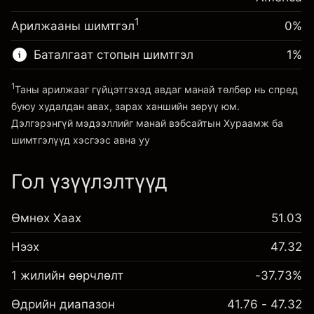
~
$20,000.00
(-$0.14)
авах төлбөр
Хөшүүргийн мөнгө ~ $
$19,000.00
1
Арилжааны шимтгэл
0%
Хөшүүрэгтэй арилжааны хэмжээ
~
$20,000.00
Баталгаат стопын шимтгэл
1
%
Платформ руу орох
Хөшүүргийн мөнгө ~ $
$19,000.00
1
Таны арилжааг гүйцэтгэхэд авдаг манай төлбөр нь спред
буюу худалдан авах, зарах ханшийн зөрүү юм.
Платформ руу орох
Дэлгэрэнгүй мэдээллийг манай вэбсайтын
Хураамж ба
шимтгэлүүд
хэсгээс авна уу
Гол үзүүлэлтүүд
Хураамж ба шимтгэлүүд
Өмнөх Хаах
51.03
Нээх
47.32
1 жилийн өөрчлөлт
-37.73%
Өдрийн диапазон
41.76 - 47.32