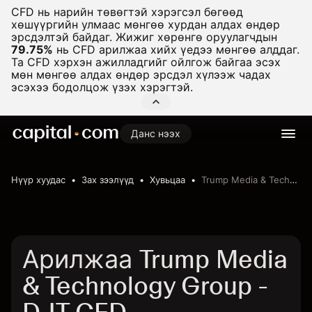
CFD нь нарийн төвөгтэй хэрэгсэл бөгөөд
хөшүүргийн улмаас мөнгөө хурдан алдах өндөр
эрсдэлтэй байдаг. Жижиг хөрөнгө оруулагчдын
79.75%
нь CFD арилжаа хийх үедээ мөнгөө алддаг.
Та CFD хэрхэн ажилладгийг ойлгож байгаа эсэх
мөн мөнгөө алдах өндөр эрсдэл хүлээж чадах
эсэхээ бодолцож үзэх хэрэгтэй.
Данс нээх
Нүүр хуудас
Зах зээлүүд
Хувьцаа
Trump Media & Technology Group
Арилжаа Trump Media
& Technology Group -