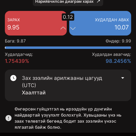
Нарийвчилсан диаграм харах
0.12
ЗАРАХ
ХУДАЛДАН АВАХ
9.95
10.07
Бага
:
9.87
Өндөр
:
9.99
Худалдагчид:
Худалдан авагчид:
1.75439%
98.2456%
Зах зээлийн арилжааны цагууд
(UTC)
Хаалттай
Өнгөрсөн гүйцэтгэл нь ирээдүйн үр дүнгийн
найдвартай үзүүлэлт болохгүй. Хувьцааны үнэ нь
заах төлөвтэй бөгөөд бодит зах зээлийн үнээс
ялгаатай байж болно.