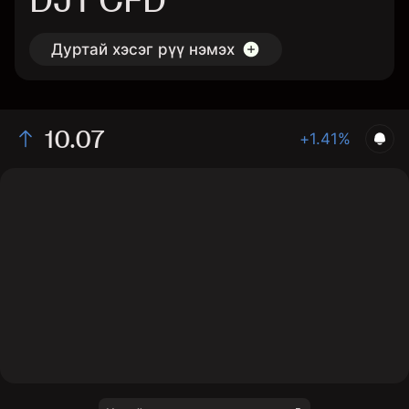
DJT CFD
Дуртай хэсэг рүү нэмэх
10.07
+1.41%
The chart shows the DJT stock price data over the last
1 day, with a current price of 10.07, a high of 9.99, and
a low of 9.87.