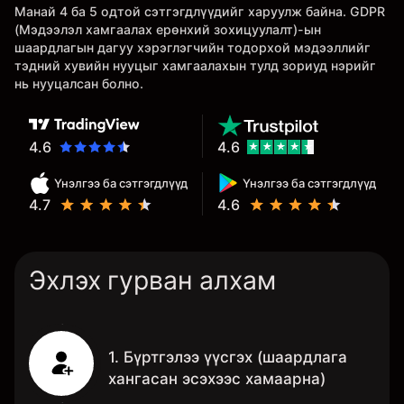
Манай 4 ба 5 одтой сэтгэгдлүүдийг харуулж байна. GDPR
дэмтэй.
(Мэдээлэл хамгаалах ерөнхий зохицуулалт)-ын
шаардлагын дагуу хэрэглэгчийн тодорхой мэдээллийг
тэдний хувийн нууцыг хамгаалахын тулд зориуд нэрийг
нь нууцалсан болно.
4.6
4.6
Үнэлгээ ба сэтгэгдлүүд
Үнэлгээ ба сэтгэгдлүүд
4.7
4.6
Эхлэх гурван алхам
1. Бүртгэлээ үүсгэх (шаардлага
хангасан эсэхээс хамаарна)