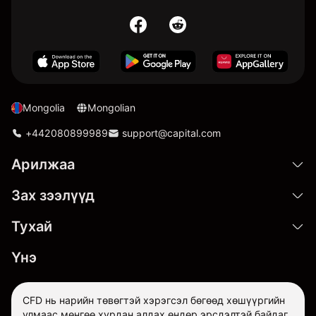
Mongolia
Mongolian
+442080899989
support@capital.com
Арилжаа
Зах зээлүүд
Тухай
Үнэ
CFD нь нарийн төвөгтэй хэрэгсэл бөгөөд хөшүүргийн
улмаас мөнгөө хурдан алдах өндөр эрсдэлтэй байдаг.