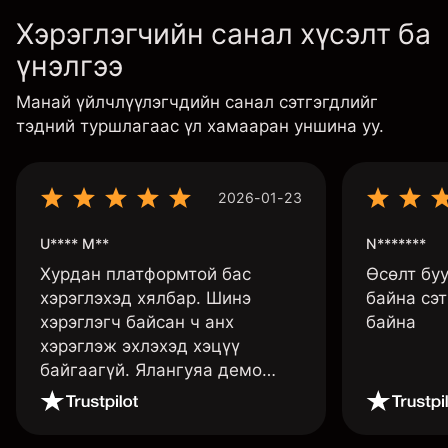
Хэрэглэгчийн санал хүсэлт ба
үнэлгээ
Манай үйлчлүүлэгчдийн санал сэтгэгдлийг
тэдний туршлагаас үл хамааран уншина уу.
2026-01-23
U**** M**
N*******
Хурдан платформтой бас
Өсөлт бу
хэрэглэхэд хялбар. Шинэ
байна сэт
хэрэглэгч байсан ч анх
байна
хэрэглэж эхлэхэд хэцүү
байгаагүй. Ялангуяа демо
данс нь их хэрэгтэй ба
дадлага хийж төрөл бүрийн
функцуудийг нь туршиж үзэхэд