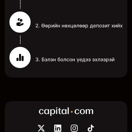
2. Өөрийн нөхцөлөөр депозит хийх
3. Бэлэн болсон үедээ эхлээрэй