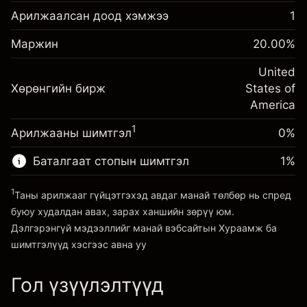
оруулалт
Арилжаалсан доод хэмжээ
1
Шөнийн санхүүжилтийн
Маржин. Таны хөрөнгө
-0.021596
$1,000.00
Маржин
тохируулга
20.00
%
оруулалт
%
Позицын бүрэн хэмжээнээс
(-$1.08)
Шөнийн санхүүжилтийн
United
авах төлбөр
-0.000626
Хөрөнгийн бирж
тохируулга
States of
Хөшүүрэгтэй арилжааны хэмжээ
%
Позицын бүрэн хэмжээнээс
America
~
$5,000.00
(-$0.03)
авах төлбөр
Хөшүүргийн мөнгө ~ $
$4,000.00
1
Арилжааны шимтгэл
0%
Хөшүүрэгтэй арилжааны хэмжээ
~
$5,000.00
Баталгаат стопын шимтгэл
1
%
Платформ руу орох
Хөшүүргийн мөнгө ~ $
$4,000.00
1
Таны арилжааг гүйцэтгэхэд авдаг манай төлбөр нь спред
буюу худалдан авах, зарах ханшийн зөрүү юм.
Платформ руу орох
Дэлгэрэнгүй мэдээллийг манай вэбсайтын
Хураамж ба
шимтгэлүүд
хэсгээс авна уу
Гол үзүүлэлтүүд
Хураамж ба шимтгэлүүд