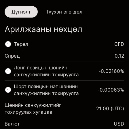
Дүгнэлт
Түүхэн өгөгдөл
Арилжааны нөхцөл
Төрөл
CFD
Спред
0.12
Энэ санхүүгийн зах зээл зөвхөн CFD
Лонг позицын шөнийн
арилжаанд зориулагдсан.
-0.02160
%
санхүүжилтийн тохируулга
Дэлгэрэнгүй мэдээллийг:
Шорт позицын нэг шөнийн
-0.00063
%
CFD-үүд
санхүүжилтийн тохируулга
Шөнийн санхүүжилтийг
21:00
(UTC)
тохируулах хугацаа
Валют
USD
Маржин. Таны хөрөнгө
$1,000.00