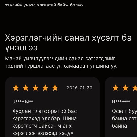
зээлийн үнээс ялгаатай байж болно.
Хэрэглэгчийн санал хүсэлт ба
үнэлгээ
Манай үйлчлүүлэгчдийн санал сэтгэгдлийг
тэдний туршлагаас үл хамааран уншина уу.
2026-01-23
U**** M**
N*******
Хурдан платформтой бас
Өсөлт бу
хэрэглэхэд хялбар. Шинэ
байна сэт
хэрэглэгч байсан ч анх
байна
хэрэглэж эхлэхэд хэцүү