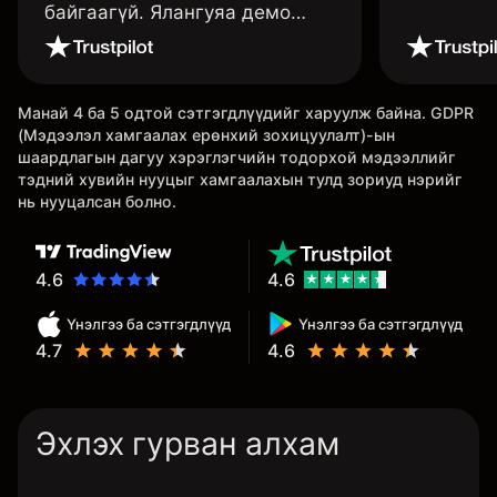
байгаагүй. Ялангуяа демо
данс нь их хэрэгтэй ба
дадлага хийж төрөл бүрийн
функцуудийг нь туршиж үзэхэд
Манай 4 ба 5 одтой сэтгэгдлүүдийг харуулж байна. GDPR
дэмтэй.
(Мэдээлэл хамгаалах ерөнхий зохицуулалт)-ын
шаардлагын дагуу хэрэглэгчийн тодорхой мэдээллийг
тэдний хувийн нууцыг хамгаалахын тулд зориуд нэрийг
нь нууцалсан болно.
4.6
4.6
Үнэлгээ ба сэтгэгдлүүд
Үнэлгээ ба сэтгэгдлүүд
4.7
4.6
Эхлэх гурван алхам