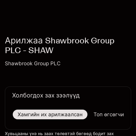
Арилжаа Shawbrook Group
PLC - SHAW
Shawbrook Group PLC
Холбогдох зах зээлүүд
Хамгийн их арилжаалсан
Топ өгсөгчид
Хувьцааны үнэ нь заах төлөвтэй бөгөөд бодит зах