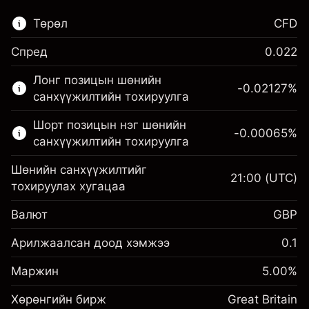
Төрөл
CFD
Спред
0.022
Энэ санхүүгийн зах зээл зөвхөн CFD
Лонг позицын шөнийн
арилжаанд зориулагдсан.
-0.02127
%
санхүүжилтийн тохируулга
Дэлгэрэнгүй мэдээллийг:
Шорт позицын нэг шөнийн
-0.00065
%
CFD-үүд
санхүүжилтийн тохируулга
Шөнийн санхүүжилтийг
21:00
(UTC)
тохируулах хугацаа
Валют
GBP
Маржин. Таны хөрөнгө
£1,000.00
оруулалт
Арилжаалсан доод хэмжээ
0.1
Шөнийн санхүүжилтийн
Маржин. Таны хөрөнгө
-0.021272
£1,000.00
Маржин
тохируулга
5.00
%
оруулалт
%
Позицын бүрэн хэмжээнээс
(-£4.25)
Хөрөнгийн бирж
Шөнийн санхүүжилтийн
Great Britain
авах төлбөр
-0.000646