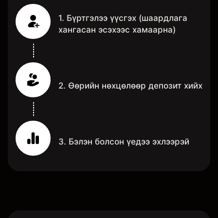
1. Бүртгэлээ үүсгэх (шаардлага
хангасан эсэхээс хамаарна)
2. Өөрийн нөхцөлөөр депозит хийх
3. Бэлэн болсон үедээ эхлээрэй