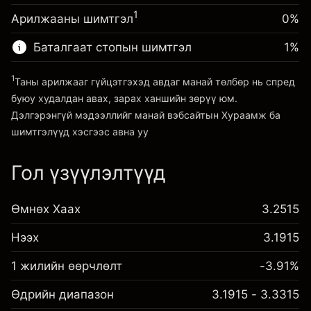
тохируулга
Хөшүүрэгтэй арилжааны хэмжээ
%
1
Арилжааны шимтгэл
0%
Позицын бүрэн хэмжээнээс
~
£20,000.00
(-£0.13)
авах төлбөр
Хөшүүргийн мөнгө ~ $
£19,000.00
Баталгаат стопын шимтгэл
1
%
Хөшүүрэгтэй арилжааны хэмжээ
~
£20,000.00
1
Таны арилжааг гүйцэтгэхэд авдаг манай төлбөр нь спред
Платформ руу орох
Хөшүүргийн мөнгө ~ $
£19,000.00
буюу худалдан авах, зарах ханшийн зөрүү юм.
Дэлгэрэнгүй мэдээллийг манай вэбсайтын
Хураамж ба
шимтгэлүүд
хэсгээс авна уу
Платформ руу орох
Гол үзүүлэлтүүд
Хураамж ба шимтгэлүүд
Өмнөх Хаах
3.2515
Нээх
3.1915
1 жилийн өөрчлөлт
-3.91%
Өдрийн диапазон
3.1915 - 3.3315