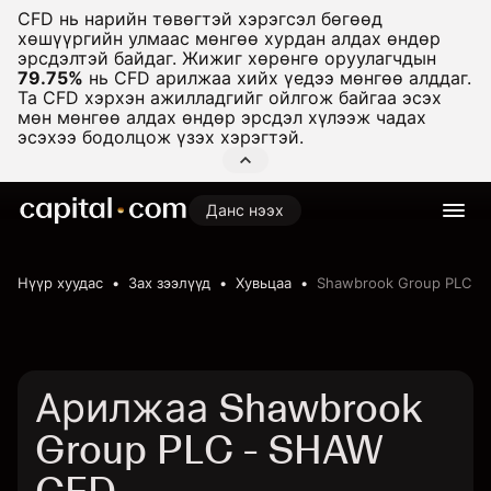
CFD нь нарийн төвөгтэй хэрэгсэл бөгөөд
хөшүүргийн улмаас мөнгөө хурдан алдах өндөр
эрсдэлтэй байдаг. Жижиг хөрөнгө оруулагчдын
79.75%
нь CFD арилжаа хийх үедээ мөнгөө алддаг.
Та CFD хэрхэн ажилладгийг ойлгож байгаа эсэх
мөн мөнгөө алдах өндөр эрсдэл хүлээж чадах
эсэхээ бодолцож үзэх хэрэгтэй.
Данс нээх
Нүүр хуудас
Зах зээлүүд
Хувьцаа
Shawbrook Group PLC
Арилжаа Shawbrook
Group PLC - SHAW