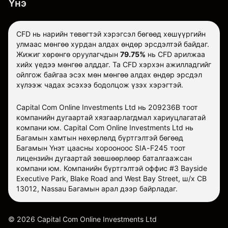
Үнэ
CFD нь нарийн төвөгтэй хэрэгсэл бөгөөд хөшүүргийн
улмаас мөнгөө хурдан алдах өндөр эрсдэлтэй байдаг.
Жижиг хөрөнгө оруулагчдын
79.75%
нь CFD арилжаа
хийх үедээ мөнгөө алддаг. Та CFD хэрхэн ажилладгийг
ойлгож байгаа эсэх мөн мөнгөө алдах өндөр эрсдэл
хүлээж чадах эсэхээ бодолцож үзэх хэрэгтэй.
Capital Com Online Investments Ltd нь 209236B тоот
компанийн дугаартай хязгаарлагдмал хариуцлагатай
компани юм. Capital Com Online Investments Ltd нь
Багамын хамтын нөхөрлөлд бүртгэлтэй бөгөөд
Багамын Үнэт цаасны хорооноос SIA-F245 тоот
лицензийн дугаартай зөвшөөрлөөр баталгаажсан
компани юм. Компанийн бүртгэлтэй оффис #3 Bayside
Executive Park, Blake Road and West Bay Street, ш/х CB
13012, Nassau Багамын арал дээр байрладаг.
©
2026
Capital Com Online Investments Ltd