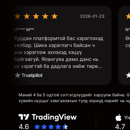
2026-01-23
U**** M**
N*
Хурдан платформтой бас хэрэглэхэд
Ө
хялбар. Шинэ хэрэглэгч байсан ч
с
анх хэрэглэж эхлэхэд хэцүү
байгаагүй. Ялангуяа демо данс нь
их хэрэгтэй ба дадлага хийж төрөл
бүрийн функцуудийг нь туршиж
үзэхэд дэмтэй.
Манай 4 ба 5 одтой сэтгэгдлүүдийг харуулж байна.
хувийн нууцыг хамгаалахын тулд зориуд нэрийг нь н
Үн
4.6
4.7