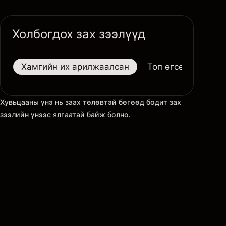
Холбогдох зах зээлүүд
Хамгийн их арилжаалсан
Топ өгсөгчид
Хувьцааны үнэ нь заах төлөвтэй бөгөөд бодит зах
зээлийн үнээс ялгаатай байж болно.