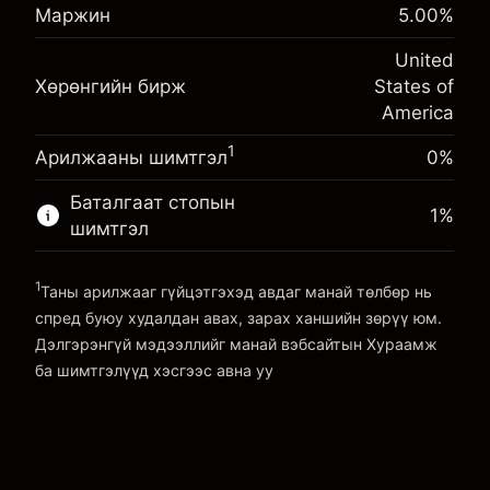
Маржин. Таны хөрөнгө
%
Маржин
5.00
%
$1,000.00
Позицын бүрэн хэмжээнээс
оруулалт
(-$4.31)
авах төлбөр
United
Шөнийн санхүүжилтийн
Хөшүүрэгтэй арилжааны хэмжээ
-0.000682
Хөрөнгийн бирж
States of
тохируулга
~
$20,000.00
%
America
Позицын бүрэн хэмжээнээс
Хөшүүргийн мөнгө ~ $
$19,000.00
(-$0.14)
авах төлбөр
1
Арилжааны шимтгэл
0%
Хөшүүрэгтэй арилжааны хэмжээ
Платформ руу орох
~
$20,000.00
Баталгаат стопын
1
%
Хөшүүргийн мөнгө ~ $
$19,000.00
шимтгэл
1
Платформ руу орох
Таны арилжааг гүйцэтгэхэд авдаг манай төлбөр нь
спред буюу худалдан авах, зарах ханшийн зөрүү юм.
Дэлгэрэнгүй мэдээллийг манай вэбсайтын
Хураамж
ба шимтгэлүүд
хэсгээс авна уу
Хураамж ба шимтгэлүүд