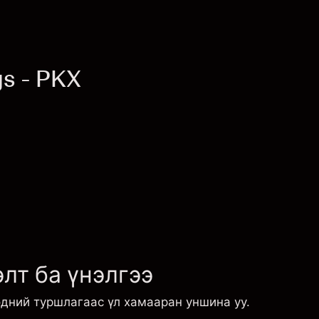
s - PKX
лт ба үнэлгээ
эдний туршлагаас үл хамааран уншина уу.