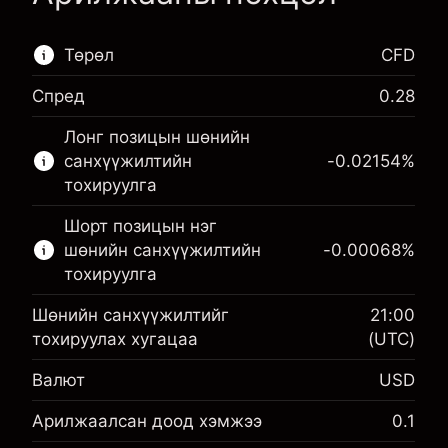
Төрөл
CFD
Спред
0.28
Энэ санхүүгийн зах зээл зөвхөн CFD
Лонг позицын шөнийн
арилжаанд зориулагдсан.
санхүүжилтийн
-0.02154
%
Дэлгэрэнгүй мэдээллийг:
тохируулга
CFD-үүд
Шорт позицын нэг
шөнийн санхүүжилтийн
-0.00068
%
тохируулга
Шөнийн санхүүжилтийг
21:00
тохируулах хугацаа
(UTC)
Маржин. Таны хөрөнгө
$1,000.00
Валют
USD
оруулалт
Шөнийн санхүүжилтийн
Арилжаалсан доод хэмжээ
0.1
-0.02154
тохируулга