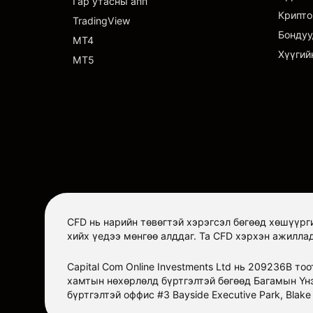
Гар утасны апп
Крипто
TradingView
Бондуу
MT4
Хүүгий
MT5
CFD нь нарийн төвөгтэй хэрэгсэл бөгөөд хөшүүрг
хийх үедээ мөнгөө алддаг. Та CFD хэрхэн ажилла
Capital Com Online Investments Ltd нь 209236B то
хамтын нөхөрлөлд бүртгэлтэй бөгөөд Багамын Үн
бүртгэлтэй оффис #3 Bayside Executive Park, Blak