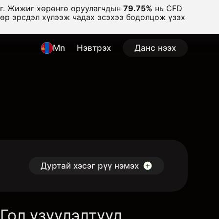
аг. Жижиг хөрөнгө оруулагчдын
79.75%
нь CFD
дөр эрсдэл хүлээж чадах эсэхээ бодолцож үзэх
Mn
Нэвтрэх
Данс нээх
Дуртай хэсэг рүү нэмэх
Гол үзүүлэлтүүд