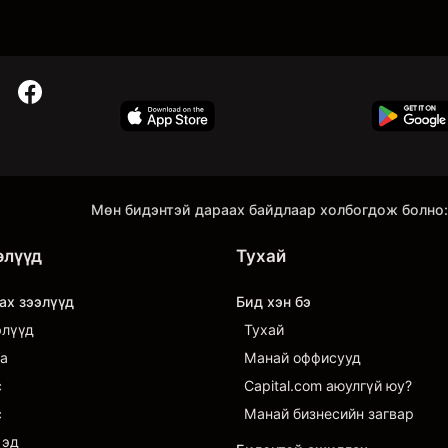
Мөн бидэнтэй дараах байдлаар холбогдож болно:
элүүд
Тухай
ах зээлүүд
Бид хэн бэ
элүүд
Тухай
а
Манай оффисууд
с
Capital.com аюулгүй юу?
с
Манай бизнесийн загвар
 эд