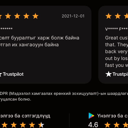
2021-12-01
******
V***** F***
сөлт бууралтыг харж болж байна
Great cus
этгэл их хангаоуун байна
that. The
back very 
out by los
fast you w
once agai
 GDPR (Мэдээлэл хамгаалах ерөнхий зохицуулалт)-ын шаардла
ууцалсан болно.
элгээ ба сэтгэгдлүүд
Үнэлгээ ба с
4.6