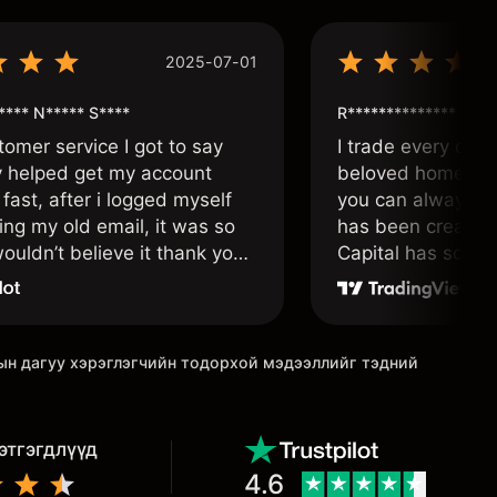
2025-07-01
**** N***** S****
R**************
tomer service I got to say
I trade every day 
y helped get my account
beloved home. I a
fast, after i logged myself
you can always f
ing my old email, it was so
has been created 
ouldn’t believe it thank you
Capital has soul!
n.
гын дагуу хэрэглэгчийн тодорхой мэдээллийг тэдний
этгэгдлүүд
4.6