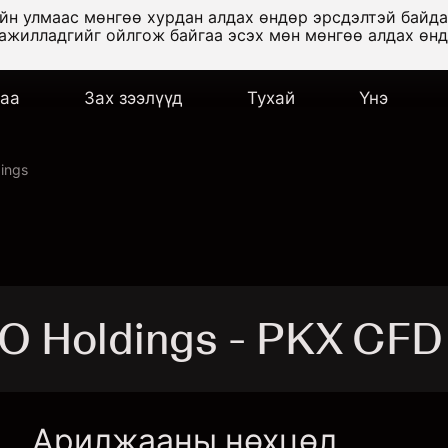
ийн улмаас мөнгөө хурдан алдах өндөр эрсдэлтэй байд
 ажилладгийг ойлгож байгаа эсэх мөн мөнгөө алдах өн
аа
Зах зээлүүд
Тухай
Үнэ
ings
 Holdings - PKX CFD
Арилжааны нөхцөл