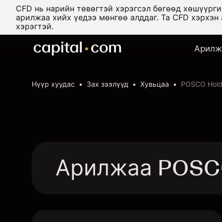
CFD нь нарийн төвөгтэй хэрэгсэл бөгөөд хөшүүрг
арилжаа хийх үедээ мөнгөө алддаг. Та CFD хэрхэн
хэрэгтэй.
Арилж
Нүүр хуудас
Зах зээлүүд
Хувьцаа
POSCO Hold
Арилжаа POSCO