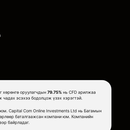
л
иг хөрөнгө оруулагчдын
79.75%
нь CFD арилжаа
ж чадах эсэхээ бодолцож үзэх хэрэгтэй.
м. Capital Com Online Investments Ltd нь Багамын
өөрлөөр баталгаажсан компани юм. Компанийн
дээр байрладаг.