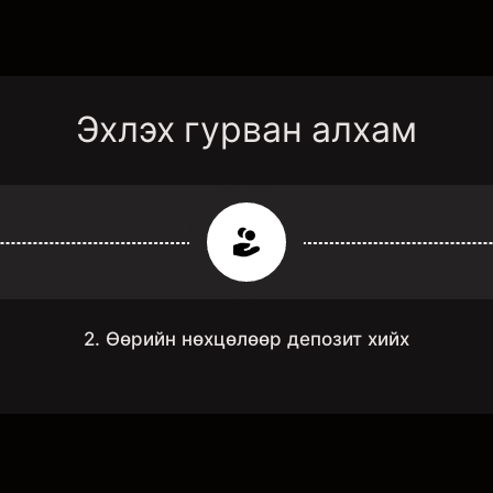
Эхлэх гурван алхам
2. Өөрийн нөхцөлөөр депозит хийх