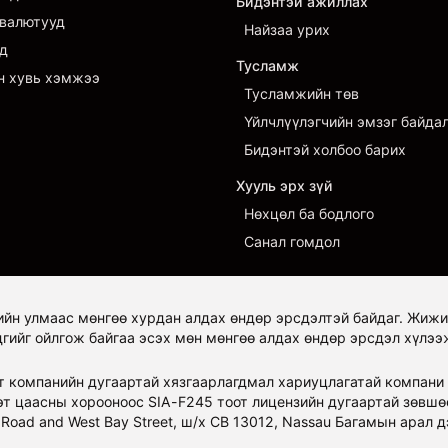
Бидэнтэй ажиллах
валютууд
Найзаа урих
д
Тусламж
н хувь хэмжээ
Тусламжийн төв
Үйлчлүүлэгчийн эмзэг байда
Бидэнтэй холбоо барих
Хууль эрх зүй
Нөхцөл ба бодлого
Санал гомдол
ийн улмаас мөнгөө хурдан алдах өндөр эрсдэлтэй байдаг. Жиж
дгийг ойлгож байгаа эсэх мөн мөнгөө алдах өндөр эрсдэл хүлээ
от компанийн дугаартай хязгаарлагдмал хариуцлагатай компани ю
эт цаасны хорооноос SIA-F245 тоот лицензийн дугаартай зөвш
e Road and West Bay Street, ш/х CB 13012, Nassau Багамын арал 