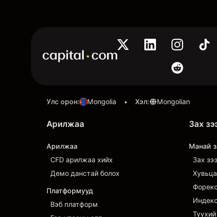
Улс орон
:
Mongolia
Хэл
:
Mongolian
•
Арилжаа
Зах зэ
Арилжаа
Манай з
CFD арилжаа хийх
Зах зэ
Демо данстай болох
Хувьца
Форек
Платформууд
Индек
Вэб платформ
Түүхий