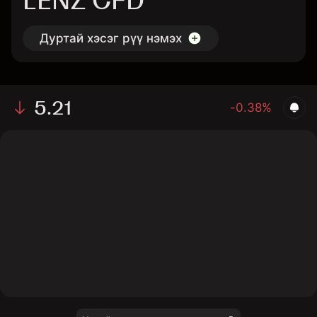
LENZ CFD
Дуртай хэсэг рүү нэмэх
5.21
-0.38%
The chart shows the LENZ stock price data over the
last 1 day, with a current price of 5.21, a high of 5.35,
and a low of 5.14.