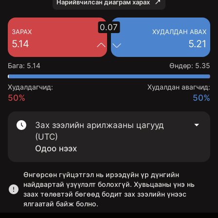
Нарийвчилсан диаграм харах
0.07
ЗАРАХ
ХУДАЛДАН АВАХ
5.14
5.21
Бага
:
5.14
Өндөр
:
5.35
Худалдагчид:
Худалдан авагчид:
50%
50%
Зах зээлийн арилжааны цагууд
(UTC)
Одоо нээх
Өнгөрсөн гүйцэтгэл нь ирээдүйн үр дүнгийн
найдвартай үзүүлэлт болохгүй. Хувьцааны үнэ нь
заах төлөвтэй бөгөөд бодит зах зээлийн үнээс
ялгаатай байж болно.