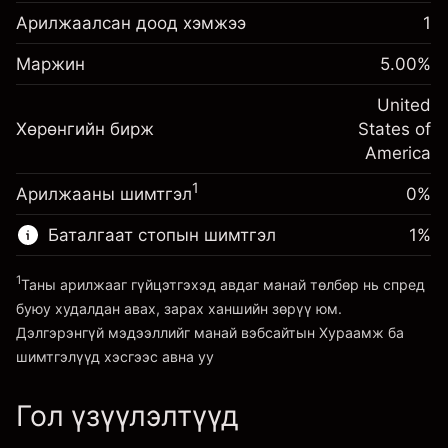
оруулалт
Арилжаалсан доод хэмжээ
1
Шөнийн санхүүжилтийн
Маржин. Таны хөрөнгө
-0.021596
$1,000.00
Маржин
тохируулга
5.00
%
оруулалт
%
Позицын бүрэн хэмжээнээс
(-$4.32)
Шөнийн санхүүжилтийн
United
авах төлбөр
-0.000626
Хөрөнгийн бирж
тохируулга
States of
Хөшүүрэгтэй арилжааны хэмжээ
%
Позицын бүрэн хэмжээнээс
America
~
$20,000.00
(-$0.13)
авах төлбөр
Хөшүүргийн мөнгө ~ $
$19,000.00
1
Арилжааны шимтгэл
0%
Хөшүүрэгтэй арилжааны хэмжээ
~
$20,000.00
Баталгаат стопын шимтгэл
1
%
Платформ руу орох
Хөшүүргийн мөнгө ~ $
$19,000.00
1
Таны арилжааг гүйцэтгэхэд авдаг манай төлбөр нь спред
буюу худалдан авах, зарах ханшийн зөрүү юм.
Платформ руу орох
Дэлгэрэнгүй мэдээллийг манай вэбсайтын
Хураамж ба
шимтгэлүүд
хэсгээс авна уу
Гол үзүүлэлтүүд
Хураамж ба шимтгэлүүд