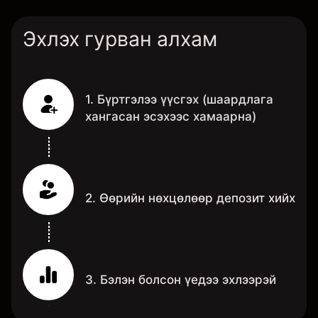
Эхлэх гурван алхам
1. Бүртгэлээ үүсгэх (шаардлага
хангасан эсэхээс хамаарна)
2. Өөрийн нөхцөлөөр депозит хийх
3. Бэлэн болсон үедээ эхлээрэй