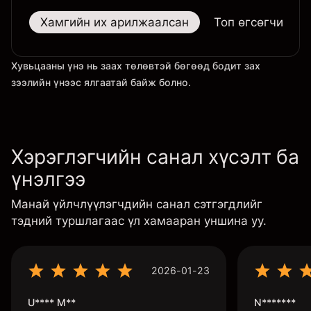
Хамгийн их арилжаалсан
Топ өгсөгчид
Хувьцааны үнэ нь заах төлөвтэй бөгөөд бодит зах
зээлийн үнээс ялгаатай байж болно.
Хэрэглэгчийн санал хүсэлт ба
үнэлгээ
Манай үйлчлүүлэгчдийн санал сэтгэгдлийг
тэдний туршлагаас үл хамааран уншина уу.
2026-01-23
U**** M**
N*******