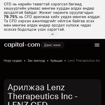
CFD нь нарийн төвөгтэй хэрэгсэл бөгөөд
хөшүүргийн улмаас мөнгөө хурдан алдах өндөр
эрсдэлтэй байдаг. Жижиг хөрөнгө оруулагчдын
79.75%
нь CFD арилжаа хийх үедээ мөнгөө алддаг.
Та CFD хэрхэн ажилладгийг ойлгож байгаа эсэх
мөн мөнгөө алдах өндөр эрсдэл хүлээж чадах
эсэхээ бодолцож үзэх хэрэгтэй.
Данс нээх
Нүүр хуудас
Зах зээлүүд
Хувьцаа
Lenz Therapeutics Inc
Арилжаа Lenz
Therapeutics Inc -