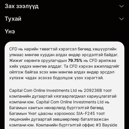
Зах зээлүүд
Тухай
Үнэ
CFD нь нарийн төвөгтэй хэрэгсэл бөгөөд хөшүүргийн
улмаас мөнгөө хурдан алдах өндөр эрсдэлтэй байдаг.
Жижиг хөрөнгө оруулагчдын
79.75%
нь CFD арилжаа
хийх үедээ мөнгөө алддаг. Та CFD хэрхэн ажилладгийг
ойлгож байгаа эсэх мөн мөнгөө алдах өндөр эрсдэл
хүлээж чадах эсэхээ бодолцож үзэх хэрэгтэй.
Capital Com Online Investments Ltd нь 209236B тоот
компанийн дугаартай хязгаарлагдмал хариуцлагатай
компани юм. Capital Com Online Investments Ltd нь
Багамын хамтын нөхөрлөлд бүртгэлтэй бөгөөд
Багамын Үнэт цаасны хорооноос SIA-F245 тоот
лицензийн дугаартай зөвшөөрлөөр баталгаажсан
компани юм. Компанийн бүртгэлтэй оффис #3 Bayside