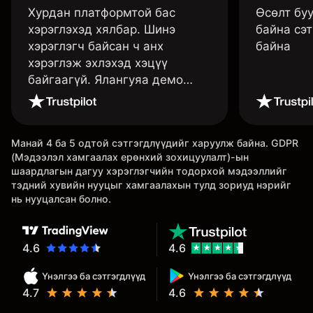
Хурдан платформтой бас
Өсөлт бу
хэрэглэхэд хялбар. Шинэ
байна сэт
хэрэглэгч байсан ч анх
байна
хэрэглэж эхлэхэд хэцүү
байгаагүй. Ялангуяа демо
данс нь их хэрэгтэй ба
дадлага хийж төрөл бүрийн
функцуудийг нь туршиж үзэхэд
Манай 4 ба 5 одтой сэтгэгдлүүдийг харуулж байна. GDPR
дэмтэй.
(Мэдээлэл хамгаалах ерөнхий зохицуулалт)-ын
шаардлагын дагуу хэрэглэгчийн тодорхой мэдээллийг
тэдний хувийн нууцыг хамгаалахын тулд зориуд нэрийг
нь нууцалсан болно.
4.6
4.6
Үнэлгээ ба сэтгэгдлүүд
Үнэлгээ ба сэтгэгдлүүд
4.7
4.6