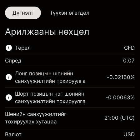
Дүгнэлт
Түүхэн өгөгдөл
Арилжааны нөхцөл
Төрөл
CFD
Спред
0.07
Энэ санхүүгийн зах зээл зөвхөн CFD
Лонг позицын шөнийн
арилжаанд зориулагдсан.
-0.02160
%
санхүүжилтийн тохируулга
Дэлгэрэнгүй мэдээллийг:
Шорт позицын нэг шөнийн
-0.00063
%
CFD-үүд
санхүүжилтийн тохируулга
Шөнийн санхүүжилтийг
21:00
(UTC)
тохируулах хугацаа
Валют
USD
Маржин. Таны хөрөнгө
$1,000.00