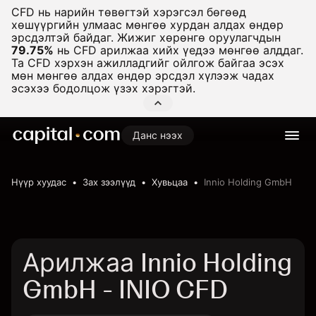
CFD нь нарийн төвөгтэй хэрэгсэл бөгөөд
хөшүүргийн улмаас мөнгөө хурдан алдах өндөр
эрсдэлтэй байдаг. Жижиг хөрөнгө оруулагчдын
79.75%
нь CFD арилжаа хийх үедээ мөнгөө алддаг.
Та CFD хэрхэн ажилладгийг ойлгож байгаа эсэх
мөн мөнгөө алдах өндөр эрсдэл хүлээж чадах
эсэхээ бодолцож үзэх хэрэгтэй.
Данс нээх
Нүүр хуудас
Зах зээлүүд
Хувьцаа
Innio Holding GmbH
Арилжаа Innio Holding
GmbH - INIO CFD