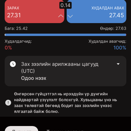
0.14
ЗАРАХ
ХУДАЛДАН АВАХ
27.31
27.45
Бага
:
25.42
Өндөр
:
27.63
Худалдагчид:
Худалдан авагчид:
0%
100%
Зах зээлийн арилжааны цагууд
(UTC)
Одоо нээх
Өнгөрсөн гүйцэтгэл нь ирээдүйн үр дүнгийн
найдвартай үзүүлэлт болохгүй. Хувьцааны үнэ нь
заах төлөвтэй бөгөөд бодит зах зээлийн үнээс
ялгаатай байж болно.