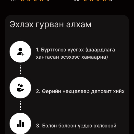
Эхлэх гурван алхам
1. Бүртгэлээ үүсгэх (шаардлага
хангасан эсэхээс хамаарна)
2. Өөрийн нөхцөлөөр депозит хийх
3. Бэлэн болсон үедээ эхлээрэй