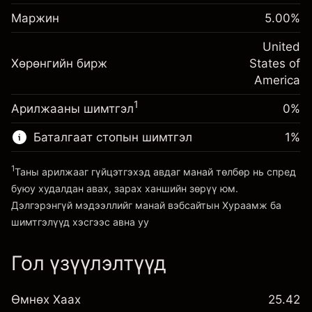
Шөнийн санхүүжилтийн
Маржин. Таны хөрөнгө
-0.021568
$1,000.00
Маржин
тохируулга
5.00
%
оруулалт
%
Позицын бүрэн хэмжээнээс
(-$4.31)
Шөнийн санхүүжилтийн
United
авах төлбөр
-0.000654
Хөрөнгийн бирж
тохируулга
States of
Хөшүүрэгтэй арилжааны хэмжээ
%
Позицын бүрэн хэмжээнээс
America
~
$20,000.00
(-$0.13)
авах төлбөр
Хөшүүргийн мөнгө ~ $
$19,000.00
1
Арилжааны шимтгэл
0%
Хөшүүрэгтэй арилжааны хэмжээ
~
$20,000.00
Баталгаат стопын шимтгэл
1
%
Платформ руу орох
Хөшүүргийн мөнгө ~ $
$19,000.00
1
Таны арилжааг гүйцэтгэхэд авдаг манай төлбөр нь спред
буюу худалдан авах, зарах ханшийн зөрүү юм.
Платформ руу орох
Дэлгэрэнгүй мэдээллийг манай вэбсайтын
Хураамж ба
шимтгэлүүд
хэсгээс авна уу
Гол үзүүлэлтүүд
Хураамж ба шимтгэлүүд
Өмнөх Хаах
25.42