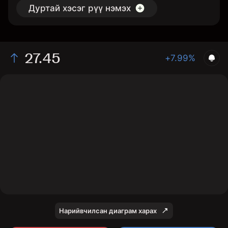
Дуртай хэсэг рүү нэмэх
27.45
+7.99%
The chart shows the INIO stock price data over the last
1 day, with a current price of 27.45, a high of 27.63,
and a low of 25.42.
Нарийвчилсан диаграм харах