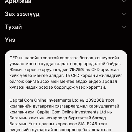
Арилжаа
Зах зээлүүд
Тухай
Үнэ
CFD нь нарийн төвөгтэй хэрэгсэл бөгөөд хөшүүргийн
улмаас мөнгөө хурдан алдах өндөр эрсдэлтэй байдаг.
Жижиг хөрөнгө оруулагчдын
79.75%
нь CFD арилжаа
хийх үедээ мөнгөө алддаг. Та CFD хэрхэн ажилладгийг
ойлгож байгаа эсэх мөн мөнгөө алдах өндөр эрсдэл
хүлээж чадах эсэхээ бодолцож үзэх хэрэгтэй.
Capital Com Online Investments Ltd нь 209236B тоот
компанийн дугаартай хязгаарлагдмал хариуцлагатай
компани юм. Capital Com Online Investments Ltd нь
Багамын хамтын нөхөрлөлд бүртгэлтэй бөгөөд
Багамын Үнэт цаасны хорооноос SIA-F245 тоот
лицензийн дугаартай зөвшөөрлөөр баталгаажсан