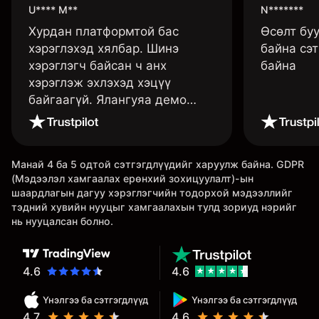
U**** M**
N*******
Хурдан платформтой бас
Өсөлт бу
хэрэглэхэд хялбар. Шинэ
байна сэт
хэрэглэгч байсан ч анх
байна
хэрэглэж эхлэхэд хэцүү
байгаагүй. Ялангуяа демо
данс нь их хэрэгтэй ба
дадлага хийж төрөл бүрийн
функцуудийг нь туршиж үзэхэд
Манай 4 ба 5 одтой сэтгэгдлүүдийг харуулж байна. GDPR
дэмтэй.
(Мэдээлэл хамгаалах ерөнхий зохицуулалт)-ын
шаардлагын дагуу хэрэглэгчийн тодорхой мэдээллийг
тэдний хувийн нууцыг хамгаалахын тулд зориуд нэрийг
нь нууцалсан болно.
4.6
4.6
Үнэлгээ ба сэтгэгдлүүд
Үнэлгээ ба сэтгэгдлүүд
4.7
4.6