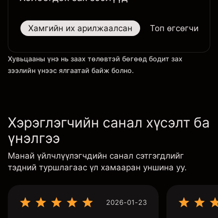
Хамгийн их арилжаалсан
Топ өгсөгчид
Хувьцааны үнэ нь заах төлөвтэй бөгөөд бодит зах
зээлийн үнээс ялгаатай байж болно.
Хэрэглэгчийн санал хүсэлт ба
үнэлгээ
Манай үйлчлүүлэгчдийн санал сэтгэгдлийг
тэдний туршлагаас үл хамааран уншина уу.
2026-01-23