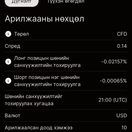
Дүгнэлт
Түүхэн өгөгдөл
Арилжааны нөхцөл
Төрөл
CFD
Спред
0.14
Энэ санхүүгийн зах зээл зөвхөн CFD
Лонг позицын шөнийн
арилжаанд зориулагдсан.
-0.02157
%
санхүүжилтийн тохируулга
Дэлгэрэнгүй мэдээллийг:
Шорт позицын нэг шөнийн
-0.00065
%
CFD-үүд
санхүүжилтийн тохируулга
Шөнийн санхүүжилтийг
21:00
(UTC)
тохируулах хугацаа
Валют
USD
Маржин. Таны хөрөнгө
$1,000.00
оруулалт
Арилжаалсан доод хэмжээ
10