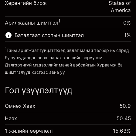
Хөрөнгийн бирж
тохируулга
States of
Хөшүүрэгтэй арилжааны хэмжээ
%
Позицын бүрэн хэмжээнээс
America
~
$20,000.00
(-$0.13)
авах төлбөр
Хөшүүргийн мөнгө ~ $
$19,000.00
1
Арилжааны шимтгэл
0%
Хөшүүрэгтэй арилжааны хэмжээ
~
$20,000.00
Баталгаат стопын шимтгэл
1
%
Платформ руу орох
Хөшүүргийн мөнгө ~ $
$19,000.00
1
Таны арилжааг гүйцэтгэхэд авдаг манай төлбөр нь спред
буюу худалдан авах, зарах ханшийн зөрүү юм.
Платформ руу орох
Дэлгэрэнгүй мэдээллийг манай вэбсайтын
Хураамж ба
шимтгэлүүд
хэсгээс авна уу
Гол үзүүлэлтүүд
Хураамж ба шимтгэлүүд
Өмнөх Хаах
50.9
Нээх
50.45
1 жилийн өөрчлөлт
15.63%