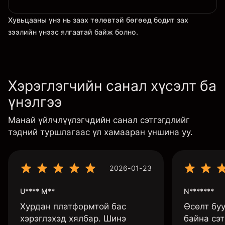
Хувьцааны үнэ нь заах төлөвтэй бөгөөд бодит зах
зээлийн үнээс ялгаатай байж болно.
Хэрэглэгчийн санал хүсэлт ба
үнэлгээ
Манай үйлчлүүлэгчдийн санал сэтгэгдлийг
тэдний туршлагаас үл хамааран уншина уу.
2026-01-23
U**** M**
N*******
Хурдан платформтой бас
Өсөлт бу
хэрэглэхэд хялбар. Шинэ
байна сэт