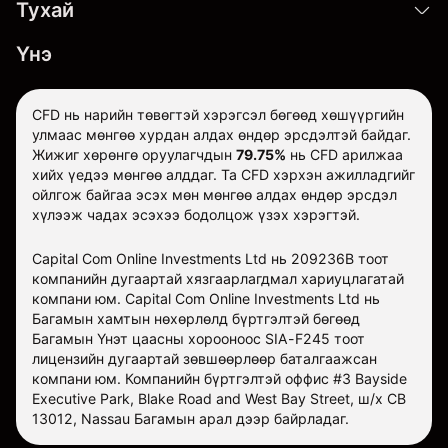
Тухай
Үнэ
CFD нь нарийн төвөгтэй хэрэгсэл бөгөөд хөшүүргийн
улмаас мөнгөө хурдан алдах өндөр эрсдэлтэй байдаг.
Жижиг хөрөнгө оруулагчдын
79.75%
нь CFD арилжаа
хийх үедээ мөнгөө алддаг. Та CFD хэрхэн ажилладгийг
ойлгож байгаа эсэх мөн мөнгөө алдах өндөр эрсдэл
хүлээж чадах эсэхээ бодолцож үзэх хэрэгтэй.
Capital Com Online Investments Ltd нь 209236B тоот
компанийн дугаартай хязгаарлагдмал хариуцлагатай
компани юм. Capital Com Online Investments Ltd нь
Багамын хамтын нөхөрлөлд бүртгэлтэй бөгөөд
Багамын Үнэт цаасны хорооноос SIA-F245 тоот
лицензийн дугаартай зөвшөөрлөөр баталгаажсан
компани юм. Компанийн бүртгэлтэй оффис #3 Bayside
Executive Park, Blake Road and West Bay Street, ш/х CB
13012, Nassau Багамын арал дээр байрладаг.