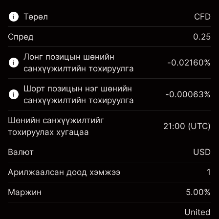
Төрөл
CFD
Спред
0.25
Энэ санхүүгийн зах зээл зөвхөн CFD
Лонг позицын шөнийн
арилжаанд зориулагдсан.
-0.02160
%
санхүүжилтийн тохируулга
Дэлгэрэнгүй мэдээллийг:
Шорт позицын нэг шөнийн
-0.00063
%
CFD-үүд
санхүүжилтийн тохируулга
Шөнийн санхүүжилтийг
21:00
(UTC)
тохируулах хугацаа
Валют
USD
Маржин. Таны хөрөнгө
$1,000.00
оруулалт
Арилжаалсан доод хэмжээ
1
Шөнийн санхүүжилтийн
Маржин. Таны хөрөнгө
-0.021596
$1,000.00
Маржин
тохируулга
5.00
%
оруулалт
%
Позицын бүрэн хэмжээнээс
(-$4.32)
Шөнийн санхүүжилтийн
United
авах төлбөр
-0.000626