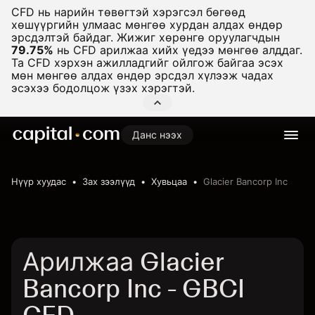
CFD нь нарийн төвөгтэй хэрэгсэл бөгөөд
хөшүүргийн улмаас мөнгөө хурдан алдах өндөр
эрсдэлтэй байдаг. Жижиг хөрөнгө оруулагчдын
79.75%
нь CFD арилжаа хийх үедээ мөнгөө алддаг.
Та CFD хэрхэн ажилладгийг ойлгож байгаа эсэх
мөн мөнгөө алдах өндөр эрсдэл хүлээж чадах
эсэхээ бодолцож үзэх хэрэгтэй.
Данс нээх
Нүүр хуудас
Зах зээлүүд
Хувьцаа
Glacier Bancorp Inc
Арилжаа Glacier
Bancorp Inc - GBCI