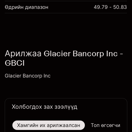
Өдрийн диапазон
49.79 - 50.83
Арилжаа Glacier Bancorp Inc -
GBCI
Glacier Bancorp Inc
Холбогдох зах зээлүүд
Хамгийн их арилжаалсан
Топ өгсөгчид