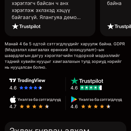
хэрэглэгч байсан ч анх
байна
хэрэглэж эхлэхэд хэцүү
байгаагүй. Ялангуяа демо
данс нь их хэрэгтэй ба
дадлага хийж төрөл бүрийн
функцуудийг нь туршиж үзэхэд
Манай 4 ба 5 одтой сэтгэгдлүүдийг харуулж байна. GDPR
дэмтэй.
(Мэдээлэл хамгаалах ерөнхий зохицуулалт)-ын
шаардлагын дагуу хэрэглэгчийн тодорхой мэдээллийг
тэдний хувийн нууцыг хамгаалахын тулд зориуд нэрийг
нь нууцалсан болно.
4.6
4.6
Үнэлгээ ба сэтгэгдлүүд
Үнэлгээ ба сэтгэгдлүүд
4.7
4.6