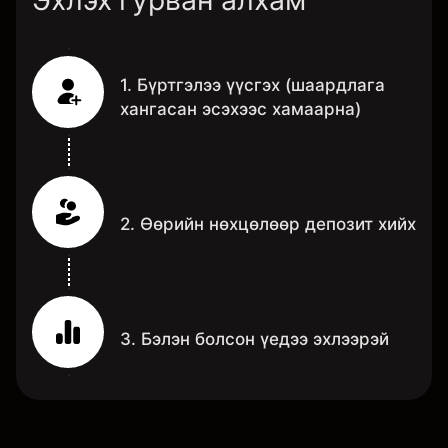
Эхлэх гурван алхам
1. Бүртгэлээ үүсгэх (шаардлага
хангасан эсэхээс хамаарна)
2. Өөрийн нөхцөлөөр депозит хийх
3. Бэлэн болсон үедээ эхлээрэй