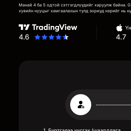
Манай 4 ба 5 одтой сэтгэгдлүүдийг харуулж байна.
хувийн нууцыг хамгаалахын тулд зориуд нэрийг нь н
Үн
4.6
4.7
1. Бүртгэлээ үүсгэх (шаардлага