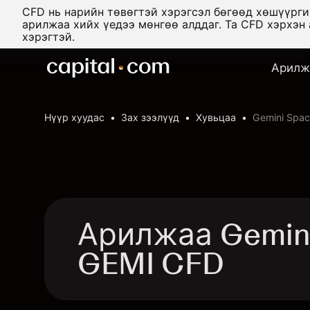
CFD нь нарийн төвөгтэй хэрэгсэл бөгөөд хөшүүрг
арилжаа хийх үедээ мөнгөө алддаг. Та CFD хэрхэн
хэрэгтэй.
Арилж
Нүүр хуудас
Зах зээлүүд
Хувьцаа
Gemini Space
Арилжаа Gemini 
GEMI CFD