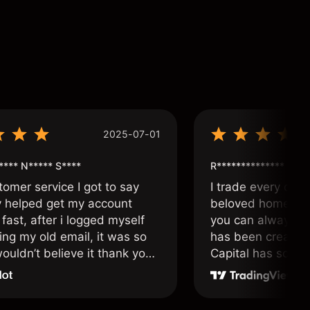
2025-07-01
**** N***** S****
R**************
tomer service I got to say
I trade every day 
y helped get my account
beloved home. I a
fast, after i logged myself
you can always f
ing my old email, it was so
has been created 
ouldn’t believe it thank you
Capital has soul!
n.