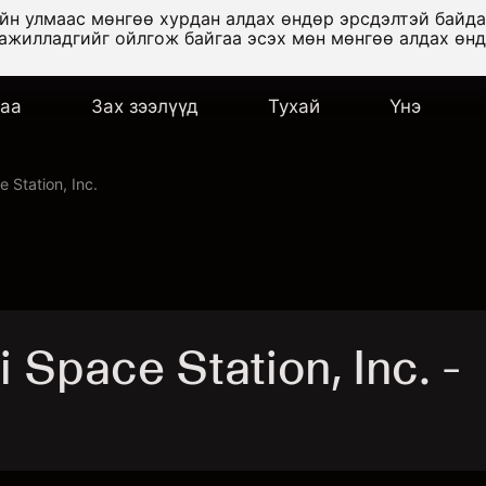
ийн улмаас мөнгөө хурдан алдах өндөр эрсдэлтэй байд
 ажилладгийг ойлгож байгаа эсэх мөн мөнгөө алдах өн
аа
Зах зээлүүд
Тухай
Үнэ
 Station, Inc.
Space Station, Inc. -