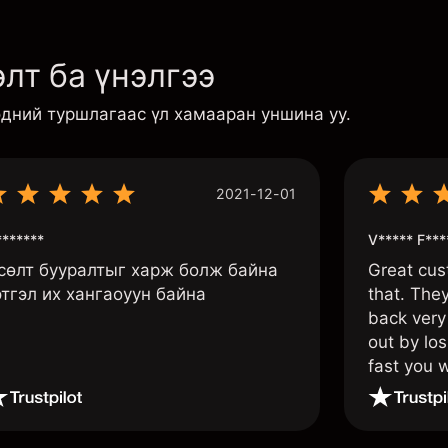
лт ба үнэлгээ
эдний туршлагаас үл хамааран уншина уу.
2021-12-01
******
V***** F***
сөлт бууралтыг харж болж байна
Great cus
этгэл их хангаоуун байна
that. The
back very 
out by los
fast you w
once agai