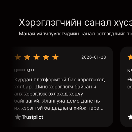
Хэрэглэгчийн санал хүсэ
Манай үйлчлүүлэгчдийн санал сэтгэгдлийг т
2026-01-23
U**** M**
N*
Хурдан платформтой бас хэрэглэхэд
Ө
хялбар. Шинэ хэрэглэгч байсан ч
с
анх хэрэглэж эхлэхэд хэцүү
байгаагүй. Ялангуяа демо данс нь
их хэрэгтэй ба дадлага хийж төрөл
бүрийн функцуудийг нь туршиж
үзэхэд дэмтэй.