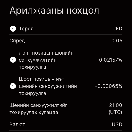
Арилжааны нөхцөл
Төрөл
CFD
Спред
0.05
Энэ санхүүгийн зах зээл зөвхөн CFD
Лонг позицын шөнийн
арилжаанд зориулагдсан.
санхүүжилтийн
-0.02157
%
Дэлгэрэнгүй мэдээллийг:
тохируулга
CFD-үүд
Шорт позицын нэг
шөнийн санхүүжилтийн
-0.00065
%
тохируулга
Шөнийн санхүүжилтийг
21:00
тохируулах хугацаа
(UTC)
Маржин. Таны хөрөнгө
$1,000.00
Валют
USD
оруулалт