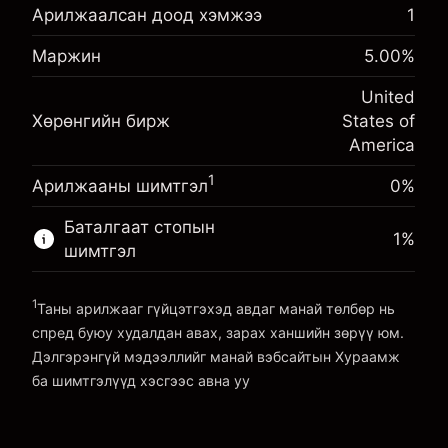
Шөнийн санхүүжилтийн
Арилжаалсан доод хэмжээ
1
-0.021568
тохируулга
Маржин. Таны хөрөнгө
%
Маржин
5.00
%
$1,000.00
Позицын бүрэн хэмжээнээс
оруулалт
(-$4.31)
авах төлбөр
United
Шөнийн санхүүжилтийн
Хөшүүрэгтэй арилжааны хэмжээ
-0.000654
Хөрөнгийн бирж
States of
тохируулга
~
$20,000.00
%
America
Позицын бүрэн хэмжээнээс
Хөшүүргийн мөнгө ~ $
$19,000.00
(-$0.13)
авах төлбөр
1
Арилжааны шимтгэл
0%
Хөшүүрэгтэй арилжааны хэмжээ
Платформ руу орох
~
$20,000.00
Баталгаат стопын
1
%
Хөшүүргийн мөнгө ~ $
$19,000.00
шимтгэл
1
Платформ руу орох
Таны арилжааг гүйцэтгэхэд авдаг манай төлбөр нь
спред буюу худалдан авах, зарах ханшийн зөрүү юм.
Дэлгэрэнгүй мэдээллийг манай вэбсайтын
Хураамж
ба шимтгэлүүд
хэсгээс авна уу
Хураамж ба шимтгэлүүд