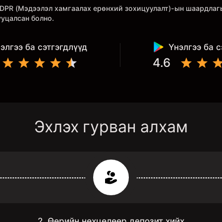
 GDPR (Мэдээлэл хамгаалах ерөнхий зохицуулалт)-ын шаардла
ууцалсан болно.
элгээ ба сэтгэгдлүүд
Үнэлгээ ба с
4.6
Эхлэх гурван алхам
2. Өөрийн нөхцөлөөр депозит хийх