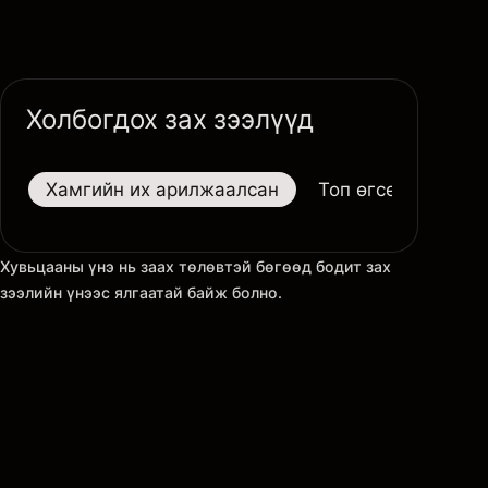
Холбогдох зах зээлүүд
Хамгийн их арилжаалсан
Топ өгсөгчид
Хувьцааны үнэ нь заах төлөвтэй бөгөөд бодит зах
зээлийн үнээс ялгаатай байж болно.