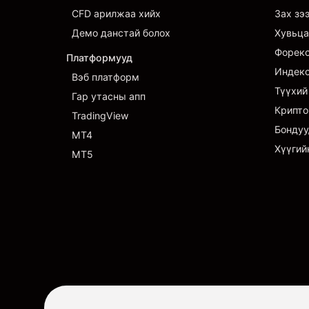
CFD арилжаа хийх
Зах зэ
Демо данстай болох
Хувьца
Форек
Платформууд
Индек
Вэб платформ
Түүхий
Гар утасны апп
Крипто
TradingView
Бондуу
MT4
Хүүгий
MT5