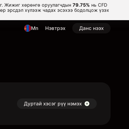
аг. Жижиг хөрөнгө оруулагчдын
79.75%
нь CFD
дөр эрсдэл хүлээж чадах эсэхээ бодолцож үзэх
Mn
Нэвтрэх
Данс нээх
Дуртай хэсэг рүү нэмэх