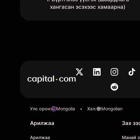
хангасан эсэхээс хамаарна)
Улс орон
:
Mongolia
Хэл
:
Mongolian
•
Арилжаа
Зах зэ
Арилжаа
Манай з