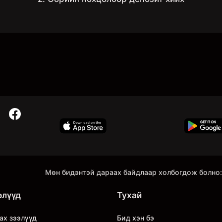
Мөн бидэнтэй дараах байдлаар холбогдож болно:
элүүд
Тухай
ах зээлүүд
Бид хэн бэ