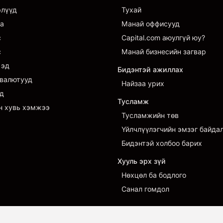
элүүд
Тухай
а
Манай оффисууд
с
Capital.com аюулгүй юу?
с
Манай бизнесийн загвар
 эд
Бидэнтэй ажиллах
валютууд
Найзаа урих
д
Тусламж
н хувь хэмжээ
Тусламжийн төв
Үйлчлүүлэгчийн эмзэг байда
Бидэнтэй холбоо барих
Хууль эрх зүй
Нөхцөл ба бодлого
Санал гомдол