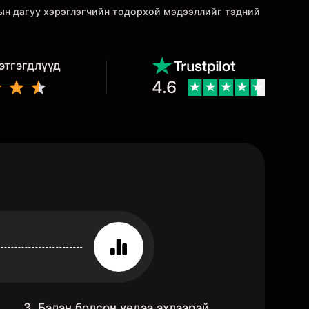
гын дагуу хэрэглэгчийн тодорхой мэдээллийг тэдний
этгэгдлүүд
4.6
3. Бэлэн болсон үедээ эхлээрэй