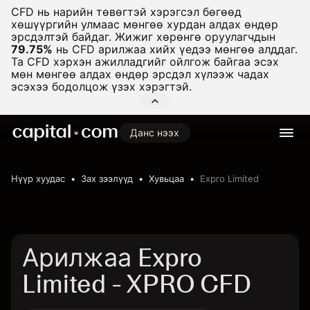
CFD нь нарийн төвөгтэй хэрэгсэл бөгөөд
хөшүүргийн улмаас мөнгөө хурдан алдах өндөр
эрсдэлтэй байдаг. Жижиг хөрөнгө оруулагчдын
79.75%
нь CFD арилжаа хийх үедээ мөнгөө алддаг.
Та CFD хэрхэн ажилладгийг ойлгож байгаа эсэх
мөн мөнгөө алдах өндөр эрсдэл хүлээж чадах
эсэхээ бодолцож үзэх хэрэгтэй.
Данс нээх
Нүүр хуудас
Зах зээлүүд
Хувьцаа
Expro Limited
Арилжаа Expro
Limited - XPRO CFD