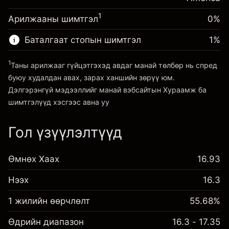
~
$20,000.00
(-$0.13)
авах төлбөр
Хөшүүргийн мөнгө ~ $
$19,000.00
1
Арилжааны шимтгэл
0%
Хөшүүрэгтэй арилжааны хэмжээ
~
$20,000.00
Баталгаат стопын шимтгэл
1
%
Платформ руу орох
Хөшүүргийн мөнгө ~ $
$19,000.00
1
Таны арилжааг гүйцэтгэхэд авдаг манай төлбөр нь спред
буюу худалдан авах, зарах ханшийн зөрүү юм.
Платформ руу орох
Дэлгэрэнгүй мэдээллийг манай вэбсайтын
Хураамж ба
шимтгэлүүд
хэсгээс авна уу
Гол үзүүлэлтүүд
Хураамж ба шимтгэлүүд
Өмнөх Хаах
16.93
Нээх
16.3
1 жилийн өөрчлөлт
55.68%
Өдрийн диапазон
16.3 - 17.35