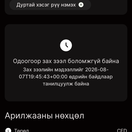
Дуртай хэсэг рүү нэмэх
Одоогоор зах зээл боломжгүй байна
Зах зээлийн мэдээллийг 2026-08-
07T19:45:43+00:00 өдрийн байдлаар
танилцуулж байна
Арилжааны нөхцөл
Төрөл
CFD