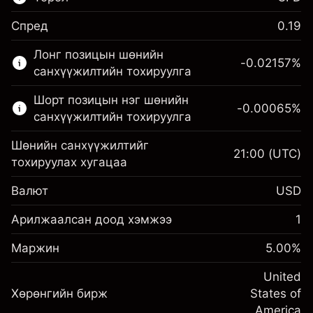
Спред
0.19
Энэ санхүүгийн зах зээл зөвхөн CFD
Лонг позицын шөнийн
арилжаанд зориулагдсан.
-0.02157
%
санхүүжилтийн тохируулга
Дэлгэрэнгүй мэдээллийг:
Шорт позицын нэг шөнийн
-0.00065
%
CFD-үүд
санхүүжилтийн тохируулга
Шөнийн санхүүжилтийг
21:00
(UTC)
тохируулах хугацаа
Валют
USD
Маржин. Таны хөрөнгө
$1,000.00
оруулалт
Арилжаалсан доод хэмжээ
1
Шөнийн санхүүжилтийн
Маржин. Таны хөрөнгө
-0.021568
$1,000.00
Маржин
тохируулга
5.00
%
оруулалт
%
Позицын бүрэн хэмжээнээс
(-$4.31)
Шөнийн санхүүжилтийн
United
авах төлбөр
-0.000654
Хөрөнгийн бирж
тохируулга
States of
Хөшүүрэгтэй арилжааны хэмжээ
%
Позицын бүрэн хэмжээнээс
America