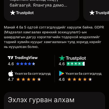
байгаагүй. Ялангуяа демо
данс нь их хэрэгтэй ба
дадлага хийж төрөл бүрийн
функцуудийг нь туршиж үзэхэд
Манай 4 ба 5 одтой сэтгэгдлүүдийг харуулж байна. GDPR
дэмтэй.
(Мэдээлэл хамгаалах ерөнхий зохицуулалт)-ын
шаардлагын дагуу хэрэглэгчийн тодорхой мэдээллийг
тэдний хувийн нууцыг хамгаалахын тулд зориуд нэрийг
нь нууцалсан болно.
4.6
4.6
Үнэлгээ ба сэтгэгдлүүд
Үнэлгээ ба сэтгэгдлүүд
4.7
4.6
Эхлэх гурван алхам