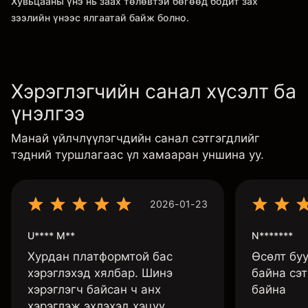
Хувьцааны үнэ нь заах төлөвтэй бөгөөд бодит зах
зээлийн үнээс ялгаатай байж болно.
Хэрэглэгчийн санал хүсэлт ба
үнэлгээ
Манай үйлчлүүлэгчдийн санал сэтгэгдлийг
тэдний туршлагаас үл хамааран уншина уу.
2026-01-23
U**** M**
N*******
Хурдан платформтой бас
Өсөлт бу
хэрэглэхэд хялбар. Шинэ
байна сэт
хэрэглэгч байсан ч анх
байна
хэрэглэж эхлэхэд хэцүү