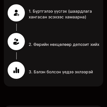
1. Бүртгэлээ үүсгэх (шаардлага
хангасан эсэхээс хамаарна)
2. Өөрийн нөхцөлөөр депозит хийх
3. Бэлэн болсон үедээ эхлээрэй