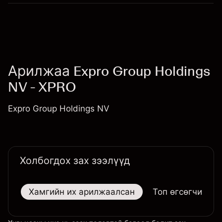
Арилжаа Expro Group Holdings
NV - XPRO
Expro Group Holdings NV
Холбогдох зах зээлүүд
Хамгийн их арилжаалсан
Топ өгсөгчид