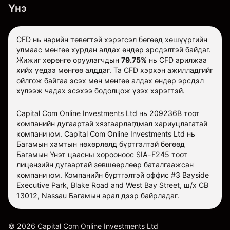
Үнэ
CFD нь нарийн төвөгтэй хэрэгсэл бөгөөд хөшүүргийн
улмаас мөнгөө хурдан алдах өндөр эрсдэлтэй байдаг.
Жижиг хөрөнгө оруулагчдын
79.75%
нь CFD арилжаа
хийх үедээ мөнгөө алддаг. Та CFD хэрхэн ажилладгийг
ойлгож байгаа эсэх мөн мөнгөө алдах өндөр эрсдэл
хүлээж чадах эсэхээ бодолцож үзэх хэрэгтэй.
Capital Com Online Investments Ltd нь 209236B тоот
компанийн дугаартай хязгаарлагдмал хариуцлагатай
компани юм. Capital Com Online Investments Ltd нь
Багамын хамтын нөхөрлөлд бүртгэлтэй бөгөөд
Багамын Үнэт цаасны хорооноос SIA-F245 тоот
лицензийн дугаартай зөвшөөрлөөр баталгаажсан
компани юм. Компанийн бүртгэлтэй оффис #3 Bayside
Executive Park, Blake Road and West Bay Street, ш/х CB
13012, Nassau Багамын арал дээр байрладаг.
©
2026
Capital Com Online Investments Ltd