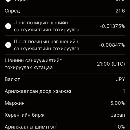
Спред
21.6
Энэ санхүүгийн зах зээл зөвхөн CFD
Лонг позицын шөнийн
арилжаанд зориулагдсан.
-0.01375
%
санхүүжилтийн тохируулга
Дэлгэрэнгүй мэдээллийг:
Шорт позицын нэг шөнийн
-0.00847
%
CFD-үүд
санхүүжилтийн тохируулга
Шөнийн санхүүжилтийг
21:00
(UTC)
тохируулах хугацаа
Валют
JPY
Маржин. Таны хөрөнгө
¥1,000
оруулалт
Арилжаалсан доод хэмжээ
1
Шөнийн санхүүжилтийн
Маржин. Таны хөрөнгө
-0.013752
¥1,000
Маржин
тохируулга
5.00
%
оруулалт
%
Позицын бүрэн хэмжээнээс
(-¥3)
Хөрөнгийн бирж
Шөнийн санхүүжилтийн
Japan
авах төлбөр
-0.00847
тохируулга
Хөшүүрэгтэй арилжааны хэмжээ ~
¥20,000
%
1
Арилжааны шимтгэл
0%
Позицын бүрэн хэмжээнээс