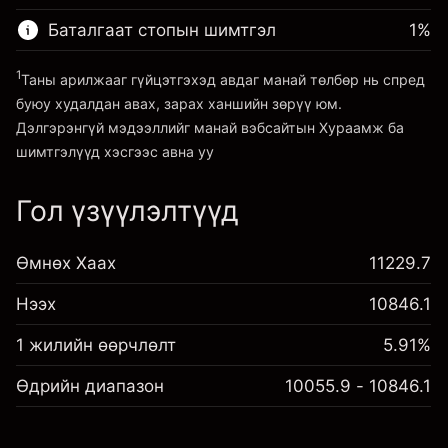
Хөшүүргийн мөнгө ~ $
¥19,000
(-¥2)
авах төлбөр
Баталгаат стопын шимтгэл
1
%
Хөшүүрэгтэй арилжааны хэмжээ ~
¥20,000
Платформ руу орох
Хөшүүргийн мөнгө ~ $
¥19,000
1
Таны арилжааг гүйцэтгэхэд авдаг манай төлбөр нь спред
буюу худалдан авах, зарах ханшийн зөрүү юм.
Дэлгэрэнгүй мэдээллийг манай вэбсайтын
Хураамж ба
Платформ руу орох
шимтгэлүүд
хэсгээс авна уу
Гол үзүүлэлтүүд
Хураамж ба шимтгэлүүд
Өмнөх Хаах
11229.7
Нээх
10846.1
1 жилийн өөрчлөлт
5.91%
Өдрийн диапазон
10055.9 - 10846.1