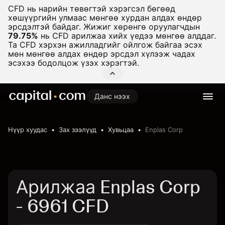
CFD нь нарийн төвөгтэй хэрэгсэл бөгөөд
хөшүүргийн улмаас мөнгөө хурдан алдах өндөр
эрсдэлтэй байдаг. Жижиг хөрөнгө оруулагчдын
79.75%
нь CFD арилжаа хийх үедээ мөнгөө алддаг.
Та CFD хэрхэн ажилладгийг ойлгож байгаа эсэх
мөн мөнгөө алдах өндөр эрсдэл хүлээж чадах
эсэхээ бодолцож үзэх хэрэгтэй.
Данс нээх
Нүүр хуудас
Зах зээлүүд
Хувьцаа
Enplas Corp
Арилжаа Enplas Corp
- 6961 CFD