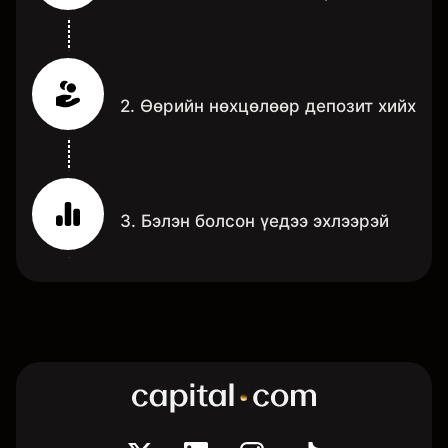
2. Өөрийн нөхцөлөөр депозит хийх
3. Бэлэн болсон үедээ эхлээрэй