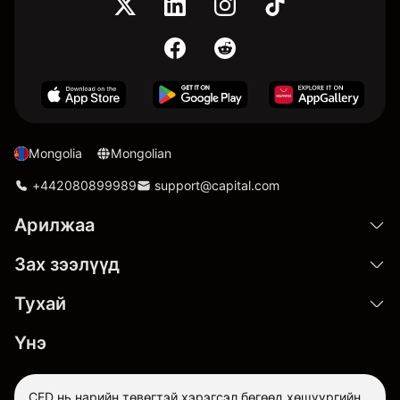
Mongolia
Mongolian
+442080899989
support@capital.com
Арилжаа
Зах зээлүүд
Тухай
Үнэ
CFD нь нарийн төвөгтэй хэрэгсэл бөгөөд хөшүүргийн