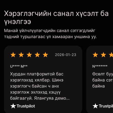
Хэрэглэгчийн санал хүсэлт ба
үнэлгээ
Манай үйлчлүүлэгчдийн санал сэтгэгдлийг
тэдний туршлагаас үл хамааран уншина уу.
2026-01-23
U**** M**
N*******
Хурдан платформтой бас
Өсөлт бу
хэрэглэхэд хялбар. Шинэ
байна сэт
хэрэглэгч байсан ч анх
байна
хэрэглэж эхлэхэд хэцүү
байгаагүй. Ялангуяа демо
данс нь их хэрэгтэй ба
дадлага хийж төрөл бүрийн