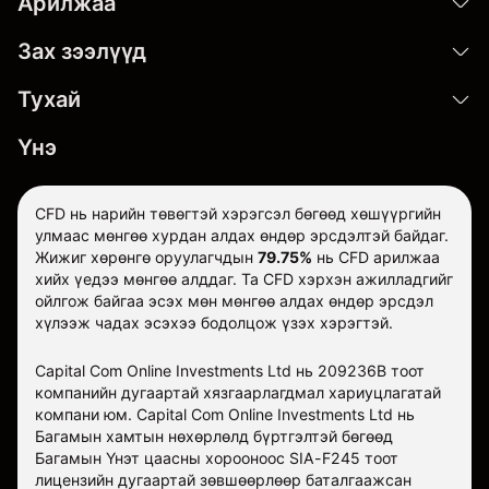
Арилжаа
Зах зээлүүд
Тухай
Үнэ
CFD нь нарийн төвөгтэй хэрэгсэл бөгөөд хөшүүргийн
улмаас мөнгөө хурдан алдах өндөр эрсдэлтэй байдаг.
Жижиг хөрөнгө оруулагчдын
79.75%
нь CFD арилжаа
хийх үедээ мөнгөө алддаг. Та CFD хэрхэн ажилладгийг
ойлгож байгаа эсэх мөн мөнгөө алдах өндөр эрсдэл
хүлээж чадах эсэхээ бодолцож үзэх хэрэгтэй.
Capital Com Online Investments Ltd нь 209236B тоот
компанийн дугаартай хязгаарлагдмал хариуцлагатай
компани юм. Capital Com Online Investments Ltd нь
Багамын хамтын нөхөрлөлд бүртгэлтэй бөгөөд
Багамын Үнэт цаасны хорооноос SIA-F245 тоот
лицензийн дугаартай зөвшөөрлөөр баталгаажсан