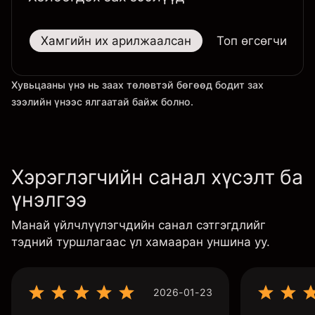
Хамгийн их арилжаалсан
Топ өгсөгчид
Хувьцааны үнэ нь заах төлөвтэй бөгөөд бодит зах
зээлийн үнээс ялгаатай байж болно.
Хэрэглэгчийн санал хүсэлт ба
үнэлгээ
Манай үйлчлүүлэгчдийн санал сэтгэгдлийг
тэдний туршлагаас үл хамааран уншина уу.
2026-01-23