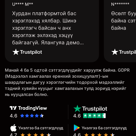
U**** M**
N*******
Хурдан платформтой бас
Өсөлт бу
хэрэглэхэд хялбар. Шинэ
байна сэт
хэрэглэгч байсан ч анх
байна
хэрэглэж эхлэхэд хэцүү
байгаагүй. Ялангуяа демо
данс нь их хэрэгтэй ба
дадлага хийж төрөл бүрийн
функцуудийг нь туршиж үзэхэд
Манай 4 ба 5 одтой сэтгэгдлүүдийг харуулж байна. GDPR
дэмтэй.
(Мэдээлэл хамгаалах ерөнхий зохицуулалт)-ын
шаардлагын дагуу хэрэглэгчийн тодорхой мэдээллийг
тэдний хувийн нууцыг хамгаалахын тулд зориуд нэрийг
нь нууцалсан болно.
4.6
4.6
Үнэлгээ ба сэтгэгдлүүд
Үнэлгээ ба сэтгэгдлүүд
4.7
4.6