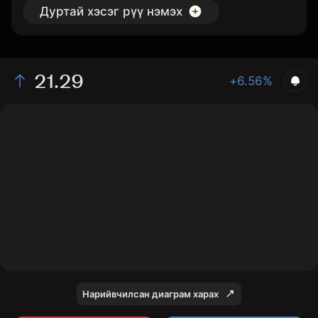
Дуртай хэсэг рүү нэмэх
21.29
+6.56%
The chart shows the CAI stock price data over the last
1 day, with a current price of 21.29, a high of 21.09, and
a low of 20.16.
Нарийвчилсан диаграм харах