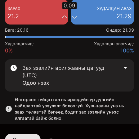
0.09
ЗАРАХ
ХУДАЛДАН АВАХ
21.2
21.29
Бага
:
20.16
Өндөр
:
21.09
Худалдагчид:
Худалдан авагчид:
0%
100%
Зах зээлийн арилжааны цагууд
(UTC)
Одоо нээх
Өнгөрсөн гүйцэтгэл нь ирээдүйн үр дүнгийн
найдвартай үзүүлэлт болохгүй. Хувьцааны үнэ нь
заах төлөвтэй бөгөөд бодит зах зээлийн үнээс
ялгаатай байж болно.