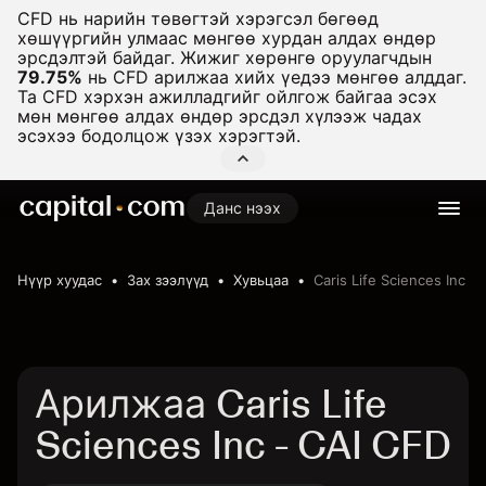
CFD нь нарийн төвөгтэй хэрэгсэл бөгөөд
хөшүүргийн улмаас мөнгөө хурдан алдах өндөр
эрсдэлтэй байдаг. Жижиг хөрөнгө оруулагчдын
79.75%
нь CFD арилжаа хийх үедээ мөнгөө алддаг.
Та CFD хэрхэн ажилладгийг ойлгож байгаа эсэх
мөн мөнгөө алдах өндөр эрсдэл хүлээж чадах
эсэхээ бодолцож үзэх хэрэгтэй.
Данс нээх
Нүүр хуудас
Зах зээлүүд
Хувьцаа
Caris Life Sciences Inc
Арилжаа Caris Life
Sciences Inc - CAI CFD