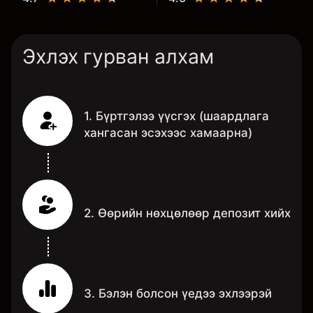
Эхлэх гурван алхам
1. Бүртгэлээ үүсгэх (шаардлага
хангасан эсэхээс хамаарна)
2. Өөрийн нөхцөлөөр депозит хийх
3. Бэлэн болсон үедээ эхлээрэй