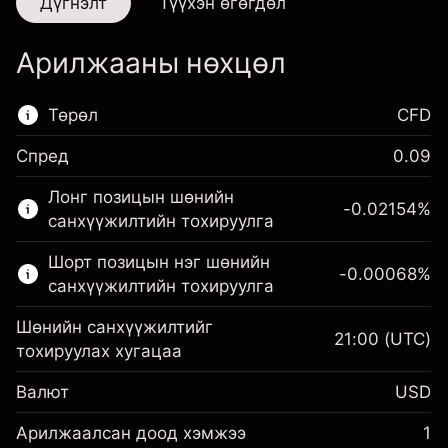
Дүгнэлт
Түүхэн өгөгдөл
Арилжааны нөхцөл
Төрөл
CFD
Спред
0.09
Энэ санхүүгийн зах зээл зөвхөн CFD
Лонг позицын шөнийн
арилжаанд зориулагдсан.
-0.02154
%
санхүүжилтийн тохируулга
Дэлгэрэнгүй мэдээллийг:
Шорт позицын нэг шөнийн
-0.00068
%
CFD-үүд
санхүүжилтийн тохируулга
Шөнийн санхүүжилтийг
21:00
(UTC)
тохируулах хугацаа
Валют
USD
Маржин. Таны хөрөнгө
$1,000.00
оруулалт
Арилжаалсан доод хэмжээ
1