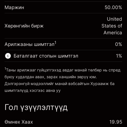
Шөнийн санхүүжилтийн
Маржин. Таны хөрөнгө
-0.02154
$1,000.00
Маржин
тохируулга
50.00
%
оруулалт
%
Позицын бүрэн хэмжээнээс
(-$0.43)
Шөнийн санхүүжилтийн
United
авах төлбөр
-0.000682
Хөрөнгийн бирж
тохируулга
States of
Хөшүүрэгтэй арилжааны хэмжээ
%
Позицын бүрэн хэмжээнээс
America
~
$2,000.00
(-$0.01)
авах төлбөр
Хөшүүргийн мөнгө ~ $
$1,000.00
1
Арилжааны шимтгэл
0%
Хөшүүрэгтэй арилжааны хэмжээ
~
$2,000.00
Баталгаат стопын шимтгэл
1
%
Платформ руу орох
Хөшүүргийн мөнгө ~ $
$1,000.00
1
Таны арилжааг гүйцэтгэхэд авдаг манай төлбөр нь спред
буюу худалдан авах, зарах ханшийн зөрүү юм.
Платформ руу орох
Дэлгэрэнгүй мэдээллийг манай вэбсайтын
Хураамж ба
шимтгэлүүд
хэсгээс авна уу
Гол үзүүлэлтүүд
Хураамж ба шимтгэлүүд
Өмнөх Хаах
19.95