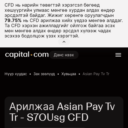
CFD нь нарийн төвөгтэй хэрэгсэл бөгөөд
хөшүүргийн улмаас мөнгөө хурдан алдах өндөр
эрсдэлтэй байдаг. Жижиг хөрөнгө оруулагчдын
79.75%
нь CFD арилжаа хийх үедээ мөнгөө алддаг.
Та CFD хэрхэн ажилладгийг ойлгож байгаа эсэх
мөн мөнгөө алдах өндөр эрсдэл хүлээж чадах
эсэхээ бодолцож үзэх хэрэгтэй.
Данс нээх
Нүүр хуудас
Зах зээлүүд
Хувьцаа
Asian Pay Tv Tr
Арилжаа Asian Pay Tv
Tr - S7OUsg CFD