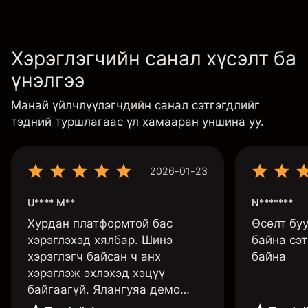
Хэрэглэгчийн санал хүсэлт ба
үнэлгээ
Манай үйлчлүүлэгчдийн санал сэтгэгдлийг
тэдний туршлагаас үл хамааран уншина уу.
2026-01-23
U**** M**
N*******
Хурдан платформтой бас
Өсөлт бу
хэрэглэхэд хялбар. Шинэ
байна сэт
хэрэглэгч байсан ч анх
байна
хэрэглэж эхлэхэд хэцүү
байгаагүй. Ялангуяа демо
данс нь их хэрэгтэй ба