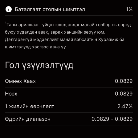
Хөшүүрэгтэй арилжааны хэмжээ
(-SGD 1.72)
Позицын бүрэн
~
SGD 20,000.00
Баталгаат стопын шимтгэл
1
%
хэмжээнээс авах төлбөр
Хөшүүргийн мөнгө ~ $
SGD 19,000.00
Хөшүүрэгтэй арилжааны хэмжээ
1
Таны арилжааг гүйцэтгэхэд авдаг манай төлбөр нь спред
~
SGD 20,000.00
буюу худалдан авах, зарах ханшийн зөрүү юм.
Платформ руу орох
Хөшүүргийн мөнгө ~ $
SGD 19,000.00
Дэлгэрэнгүй мэдээллийг манай вэбсайтын
Хураамж ба
шимтгэлүүд
хэсгээс авна уу
Платформ руу орох
Гол үзүүлэлтүүд
Хураамж ба шимтгэлүүд
Өмнөх Хаах
0.0829
Нээх
0.0829
1 жилийн өөрчлөлт
2.47%
Өдрийн диапазон
0.0829 - 0.0829