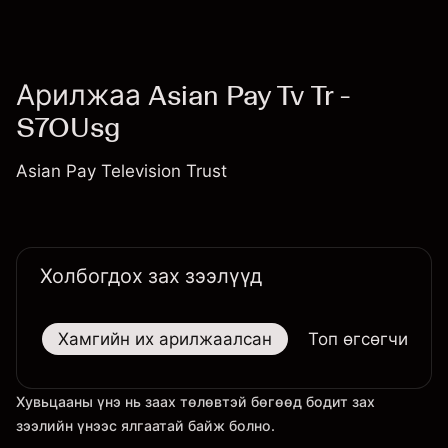
Арилжаа Asian Pay Tv Tr -
S7OUsg
Asian Pay Television Trust
Холбогдох зах зээлүүд
Хамгийн их арилжаалсан
Топ өгсөгчид
Хувьцааны үнэ нь заах төлөвтэй бөгөөд бодит зах
зээлийн үнээс ялгаатай байж болно.