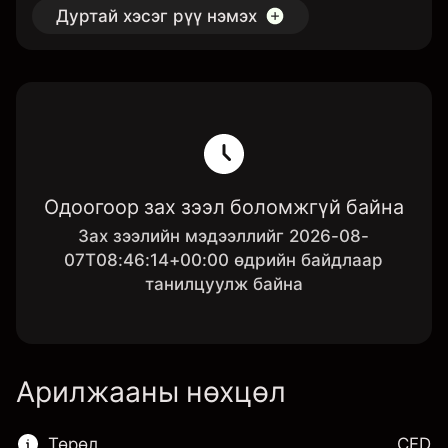
Дуртай хэсэг рүү нэмэх
Одоогоор зах зээл боломжгүй байна
Зах зээлийн мэдээллийг 2026-08-
07T08:46:14+00:00 өдрийн байдлаар
танилцуулж байна
Арилжааны нөхцөл
Төрөл
CFD