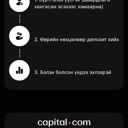
хангасан эсэхээс хамаарна)
2. Өөрийн нөхцөлөөр депозит хийх
3. Бэлэн болсон үедээ эхлээрэй