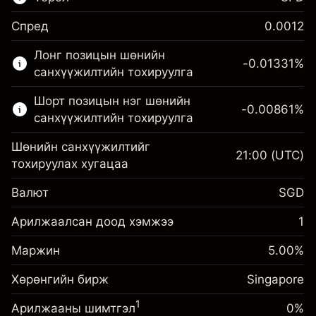
Спред
0.0012
Энэ санхүүгийн зах зээл зөвхөн CFD
Лонг позицын шөнийн
арилжаанд зориулагдсан.
-0.01331
%
санхүүжилтийн тохируулга
Дэлгэрэнгүй мэдээллийг:
Шорт позицын нэг шөнийн
-0.00861
%
CFD-үүд
санхүүжилтийн тохируулга
Шөнийн санхүүжилтийг
21:00
(UTC)
тохируулах хугацаа
Валют
SGD
Маржин. Таны
SGD 1,000.00
хөрөнгө оруулалт
Арилжаалсан доод хэмжээ
1
Шөнийн
Маржин. Таны
SGD 1,000.00
Маржин
санхүүжилтийн
5.00
%
хөрөнгө оруулалт
-0.013311
%
тохируулга
(-SGD 2.66)
Хөрөнгийн бирж
Шөнийн
Singapore
Позицын бүрэн
санхүүжилтийн
хэмжээнээс авах төлбөр
-0.008607
%
1
Арилжааны шимтгэл
0%
тохируулга