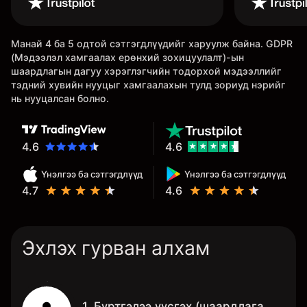
дадлага хийж төрөл бүрийн
функцуудийг нь туршиж үзэхэд
Манай 4 ба 5 одтой сэтгэгдлүүдийг харуулж байна. GDPR
дэмтэй.
(Мэдээлэл хамгаалах ерөнхий зохицуулалт)-ын
шаардлагын дагуу хэрэглэгчийн тодорхой мэдээллийг
тэдний хувийн нууцыг хамгаалахын тулд зориуд нэрийг
нь нууцалсан болно.
4.6
4.6
Үнэлгээ ба сэтгэгдлүүд
Үнэлгээ ба сэтгэгдлүүд
4.7
4.6
Эхлэх гурван алхам
1. Бүртгэлээ үүсгэх (шаардлага