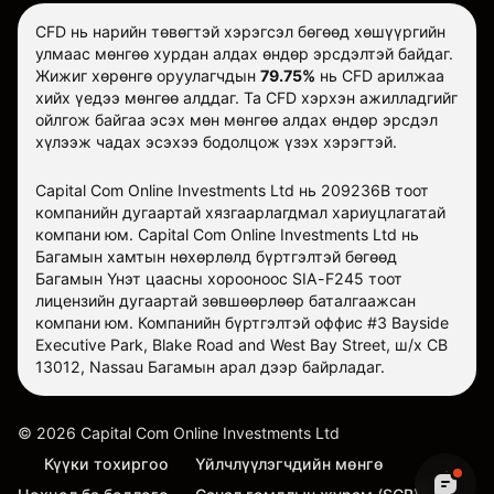
CFD нь нарийн төвөгтэй хэрэгсэл бөгөөд хөшүүргийн
улмаас мөнгөө хурдан алдах өндөр эрсдэлтэй байдаг.
Жижиг хөрөнгө оруулагчдын
79.75%
нь CFD арилжаа
хийх үедээ мөнгөө алддаг. Та CFD хэрхэн ажилладгийг
ойлгож байгаа эсэх мөн мөнгөө алдах өндөр эрсдэл
хүлээж чадах эсэхээ бодолцож үзэх хэрэгтэй.
Capital Com Online Investments Ltd нь 209236B тоот
компанийн дугаартай хязгаарлагдмал хариуцлагатай
компани юм. Capital Com Online Investments Ltd нь
Багамын хамтын нөхөрлөлд бүртгэлтэй бөгөөд
Багамын Үнэт цаасны хорооноос SIA-F245 тоот
лицензийн дугаартай зөвшөөрлөөр баталгаажсан
компани юм. Компанийн бүртгэлтэй оффис #3 Bayside
Executive Park, Blake Road and West Bay Street, ш/х CB
13012, Nassau Багамын арал дээр байрладаг.
©
2026
Capital Com Online Investments Ltd
Күүки тохиргоо
Үйлчлүүлэгчдийн мөнгө